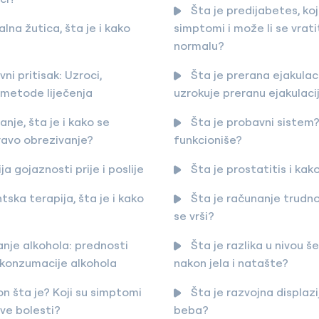
Šta je predijabetes, koj
lna žutica, šta je i kako
simptomi i može li se vrati
normalu?
vni pritisak: Uzroci,
Šta je prerana ejakulac
 metode liječenja
uzrokuje preranu ejakulaci
nje, šta je i kako se
Šta je probavni sistem
ravo obrezivanje?
funkcioniše?
a gojaznosti prije i poslije
Šta je prostatitis i kako
ska terapija, šta je i kako
Šta je računanje trudno
se vrši?
anje alkohola: prednosti
Šta je razlika u nivou še
konzumacije alkohola
nakon jela i natašte?
on šta je? Koji su simptomi
Šta je razvojna displaz
ve bolesti?
beba?