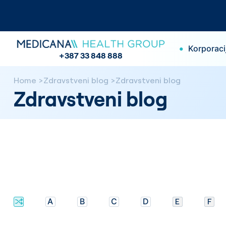
•
Korporaci
+387 33 848 888
Home
Zdravstveni blog
Zdravstveni blog
Zdravstveni blog
A
B
C
D
E
F