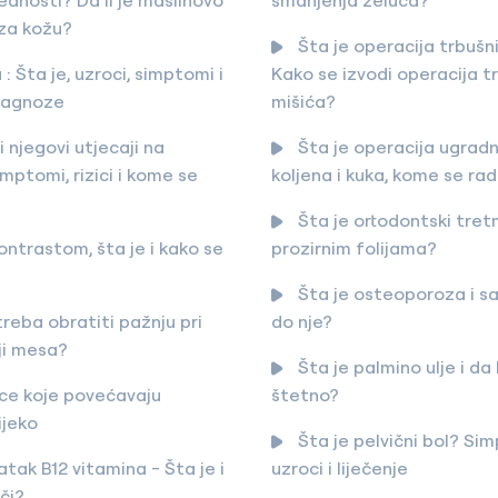
 za kožu?
Šta je operacija trbušn
: Šta je, uzroci, simptomi i
Kako se izvodi operacija t
jagnoze
mišića?
 njegovi utjecaji na
Šta je operacija ugrad
imptomi, rizici i kome se
koljena i kuka, kome se rad
Šta je ortodontski tre
ontrastom, šta je i kako se
prozirnim folijama?
Šta je osteoporoza i s
treba obratiti pažnju pri
do nje?
ji mesa?
Šta je palmino ulje i da l
ce koje povećavaju
štetno?
ijeko
Šta je pelvični bol? Si
tak B12 vitamina - Šta je i
uzroci i liječenje
či?