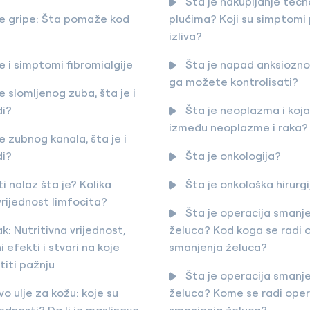
Šta je nakupljanje tečn
je gripe: Šta pomaže kod
plućima? Koji su simptomi
izliva?
e i simptomi fibromialgije
Šta je napad anksioznos
ga možete kontrolisati?
e slomljenog zuba, šta je i
di?
Šta je neoplazma i koja 
između neoplazme i raka?
e zubnog kanala, šta je i
di?
Šta je onkologija?
i nalaz šta je? Kolika
Šta je onkološka hirurg
vrijednost limfocita?
Šta je operacija smanj
k: Nutritivna vrijednost,
želuca? Kod koga se radi 
 efekti i stvari na koje
smanjenja želuca?
titi pažnju
Šta je operacija smanj
o ulje za kožu: koje su
želuca? Kome se radi oper
ednosti? Da li je maslinovo
smanjenja želuca?