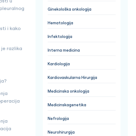
osti u
 pleuralnog
Ginekološka onkologija
Hematologija
ti i kako
Infektologija
je razlika
Interna medicina
Kardiologija
Kardiovaskularna Hirurgija
ija?
Medicinska onkologija
enja
operacija
Medicinskagenetika
Nefrologija
enja
acija
Neurohirurgija