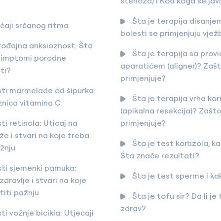
stenoza) i Kod koga se jav
Šta je terapija disanjem
aji srčanog ritma
bolesti se primjenjuju vjež
ođajna anksioznost: Šta
Šta je terapija sa prov
u simptomi porodne
aparatićem (aligner)? Zaš
ti?
primjenjuje?
ti marmelade od šipurka:
Šta je terapija vrha kor
znica vitamina C
(apikalna resekcija)? Zašt
i retinola: Uticaj na
primjenjuje?
že i stvari na koje treba
Šta je test kortizola, k
žnju
Šta znače rezultati?
ti sjemenki pamuka:
Šta je test sperme i ka
zdravlje i stvari na koje
titi pažnju
Šta je tofu sir? Da li je
zdrav?
i vožnje bicikla: Utjecaji