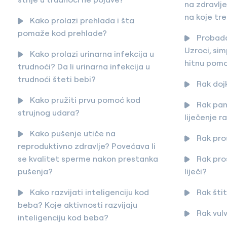
na zdravlje
na koje tre
Kako prolazi prehlada i šta
pomaže kod prehlade?
Probada
Uzroci, sim
Kako prolazi urinarna infekcija u
hitnu pom
trudnoći? Da li urinarna infekcija u
trudnoći šteti bebi?
Rak doj
Kako pružiti prvu pomoć kod
Rak pan
strujnog udara?
liječenje 
Kako pušenje utiče na
Rak pro
reproduktivno zdravlje? Povećava li
se kvalitet sperme nakon prestanka
Rak pros
pušenja?
liječi?
Kako razvijati inteligenciju kod
Rak šti
beba? Koje aktivnosti razvijaju
Rak vulv
inteligenciju kod beba?