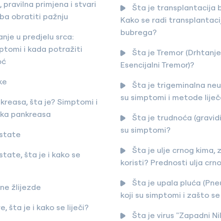
, pravilna primjena i stvari
Šta je transplantacija
ba obratiti pažnju
Kako se radi transplantaci
bubrega?
nje u predjelu srca:
ptomi i kada potražiti
Šta je Tremor (Drhtanje
oć
Esencijalni Tremor)?
ke
Šta je trigeminalna neur
su simptomi i metode lije
kreasa, šta je? Simptomi i
raka pankreasa
Šta je trudnoća (gravidit
su simptomi?
state
Šta je ulje crnog kima, 
tate, šta je i kako se
koristi? Prednosti ulja crno
Šta je upala pluća (Pne
tne žlijezde
koji su simptomi i zašto s
e, šta je i kako se liječi?
Šta je virus "Zapadni Nil"