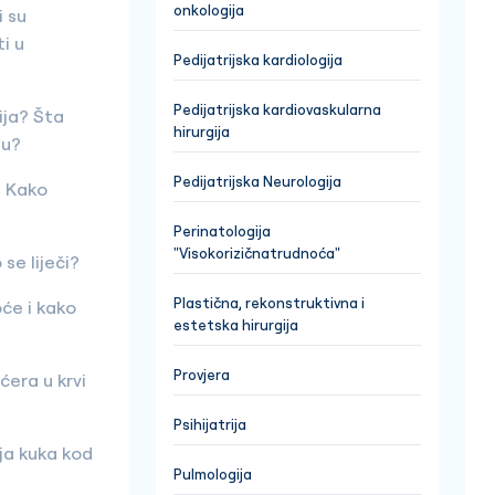
onkologija
i su
ti u
Pedijatrijska kardiologija
Pedijatrijska kardiovaskularna
ija? Šta
hirurgija
ju?
Pedijatrijska Neurologija
? Kako
Perinatologija
"Visokorizičnatrudnoća"
 se liječi?
Plastična, rekonstruktivna i
će i kako
estetska hirurgija
Provjera
ćera u krvi
Psihijatrija
ija kuka kod
Pulmologija