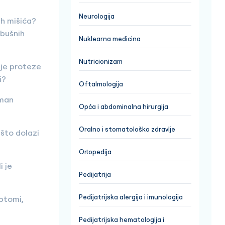
Neurologija
ih mišića?
rbušnih
Nuklearna medicina
Nutricionizam
nje proteze
i?
Oftalmologija
tman
Opća i abdominalna hirurgija
Oralno i stomatološko zdravlje
ašto dolazi
Ortopedija
i je
Pedijatrija
Pedijatrijska alergija i imunologija
mptomi,
Pedijatrijska hematologija i