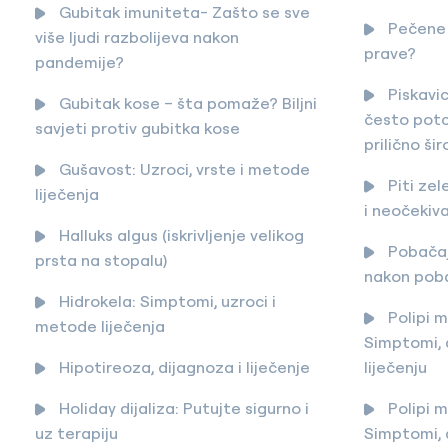
Gubitak imuniteta- Zašto se sve
Pečene 
više ljudi razbolijeva nakon
prave?
pandemije?
Piskavi
Gubitak kose – šta pomaže? Biljni
često potci
savjeti protiv gubitka kose
prilično ši
Gušavost: Uzroci, vrste i metode
Piti zel
liječenja
i neočekiva
Halluks algus (iskrivljenje velikog
Pobačaj:
prsta na stopalu)
nakon pob
Hidrokela: Simptomi, uzroci i
Polipi m
metode liječenja
Simptomi, d
Hipotireoza, dijagnoza i liječenje
liječenju
Holiday dijaliza: Putujte sigurno i
Polipi m
uz terapiju
Simptomi, d