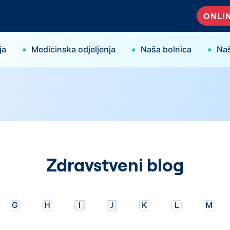
ONLIN
•
•
•
ja
Medicinska odjeljenja
Naša bolnica
Naš
Zdravstveni blog
G
H
I
J
K
L
M