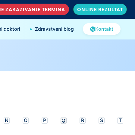
E ZAKAZIVANJE TERMINA
ONLINE REZULTAT
•
i doktori
Zdravstveni blog
Kontakt
N
O
P
Q
R
S
T