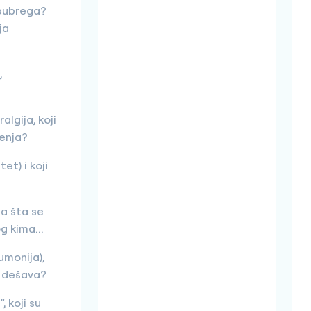
 bubrega?
ja
,
algija, koji
čenja?
et) i koji
za šta se
g kima...
umonija),
e dešava?
, koji su