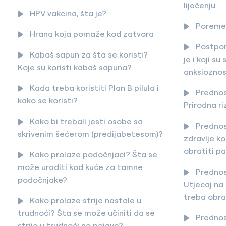
liječenju
HPV vakcina, šta je?
Poremeć
Hrana koja pomaže kod zatvora
Postpor
Kabaš sapun za šta se koristi?
je i koji s
Koje su koristi kabaš sapuna?
anksioznos
Kada treba koristiti Plan B pilula i
Prednos
kako se koristi?
Prirodna ri
Kako bi trebali jesti osobe sa
Prednost
skrivenim šećerom (predijabetesom)?
zdravlje ko
obratiti pa
Kako prolaze podočnjaci? Šta se
može uraditi kod kuće za tamne
Prednos
podočnjake?
Utjecaj na 
treba obra
Kako prolaze strije nastale u
trudnoći? Šta se može učiniti da se
Prednost
strije u trudnoći ne pojave?