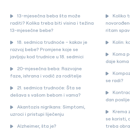
13-mjesečna beba šta može
Koliko 
raditi? Kolika treba biti visina i težina
novorođene
13-mjesečne bebe?
ritam spa
18. sedmica trudnoće – kakav je
Kolin: k
razvoj bebe? Promjene koje se
Koma po
javljaju kod trudnice u 18. sedmici
daje koma 
20-mjesečna beba: Razvojne
Kompozi
faze, ishrana i vodič za roditelje
se radi?
21. sedmica trudnoće: Šta se
Kontrace
dešava s vašom bebom i vama?
dan poslije
Akantozis nigrikans: Simptomi,
Krema z
uzroci i pristupi liječenju
se koristi, 
Alzheimer, šta je?
treba obra