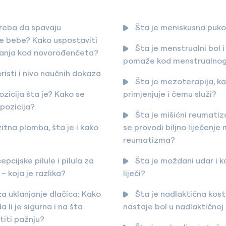
treba da spavaju
Šta je meniskusna puko
 bebe? Kako uspostaviti
Šta je menstrualni bol i
vanja kod novorođenčeta?
pomaže kod menstrualnog
oristi i nivo naučnih dokaza
Šta je mezoterapija, k
zicija šta je? Kako se
primjenjuje i čemu služi?
pozicija?
Šta je mišićni reumati
tna plomba, šta je i kako
se provodi biljno liječenje
reumatizma?
pcijske pilule i pilula za
Šta je moždani udar i k
 – koja je razlika?
liječi?
a uklanjanje dlačica: Kako
Šta je nadlaktična kos
da li je sigurna i na šta
nastaje bol u nadlaktičnoj
titi pažnju?