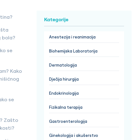
tina?
Kategorije
 šta
 bola?
Anestezija i reanimacija
ako se
Biohemijska Laboratorija
Dermatologija
zam? Kako
 mišićnog
Dječija hirurgija
Endokrinologija
ako se
Fizikalna terapija
t? Zašto
Gastroenterologija
 kosti?
Ginekologija i akušerstvo