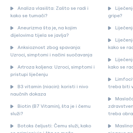
Analiza vlasišta: Zašto se radi i
Liječen
kako se tumači?
gripe?
Aneurizma šta je, na kojim
Liječenj
dijelovima tijela se javlja?
Liječenj
Anksioznost zbog spavanja:
kako se ra
Uzroci, simptomi i načini suočavanja
Liječenj
Artroza koljena: Uzroci, simptomi i
kako se ra
pristupi liječenju
Limfocit
B3 vitamin (niacin): koristi i nivo
treba biti 
naučnih dokaza
Maslača
Biotin (B7 Vitamin), šta je i čemu
zdravstveni
služi?
treba obra
Botoks čeljusti: Čemu služi, kako
Maslinov
se primjenjuje i šta se može
njegove pr