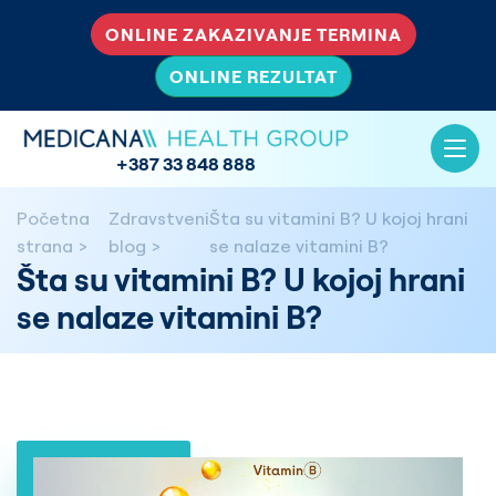
ONLINE ZAKAZIVANJE TERMINA
ONLINE REZULTAT
+387 33 848 888
Početna
Zdravstveni
Šta su vitamini B? U kojoj hrani
strana
blog
se nalaze vitamini B?
Šta su vitamini B? U kojoj hrani
se nalaze vitamini B?