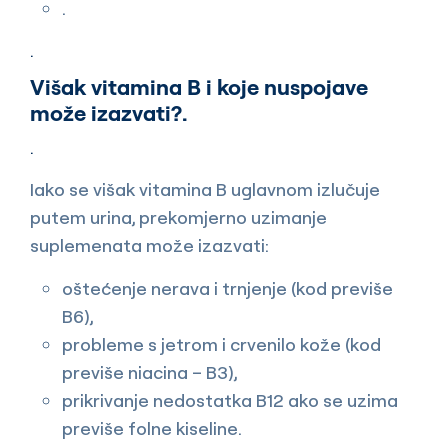
.
.
Višak vitamina B i koje nuspojave
može izazvati?.
.
Iako se višak vitamina B uglavnom izlučuje
putem urina, prekomjerno uzimanje
suplemenata može izazvati:
oštećenje nerava i trnjenje (kod previše
B6),
probleme s jetrom i crvenilo kože (kod
previše niacina – B3),
prikrivanje nedostatka B12 ako se uzima
previše folne kiseline.