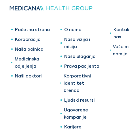
Početna strana
O nama
Kontak
nas
Korporacija
Naša vizija i
misija
Vaše mi
Naša bolnica
nam je
Naša ulaganja
Medicinska
odjeljenja
Prava pacijenta
Naši doktori
Korporativni
identitet
brenda
Ljudski resursi
Ugovorene
kompanije
Karijere