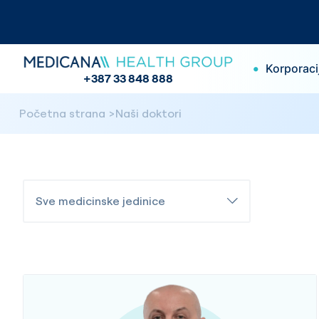
•
Korporaci
+387 33 848 888
Početna strana
Naši doktori
Sve medicinske jedinice