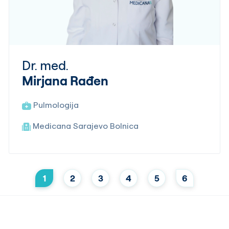
Dr. med.
Mirjana Rađen
Pulmologija
Medicana Sarajevo Bolnica
1
2
3
4
5
6