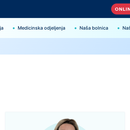
ONLIN
•
•
•
ja
Medicinska odjeljenja
Naša bolnica
Naš