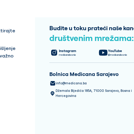
Budite u toku prateći naše kan
tirajte
društvenim mrežama:
šljenje
Instagram
YouTube
 važno
medicanabosnia
@medicanabosnia
Bolnica Medicana Sarajevo
info@medicana.ba
Džemala Bijedića 185A, 71000 Sarajevo, Bosna i
Hercegovina