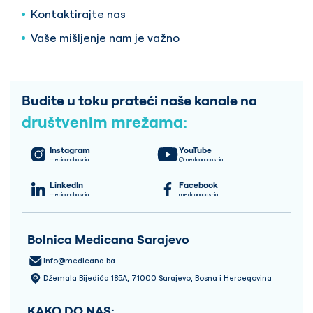
Kontaktirajte nas
Vaše mišljenje nam je važno
Budite u toku prateći naše kanale na
društvenim mrežama:
Instagram
YouTube
medicanabosnia
@medicanabosnia
LinkedIn
Facebook
medicanabosnia
medicanabosnia
Bolnica Medicana Sarajevo
info@medicana.ba
Džemala Bijedića 185A, 71000 Sarajevo, Bosna i Hercegovina
KAKO DO NAS: