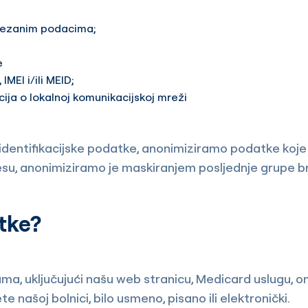
ovezanim podacima;
e
IMEI i/ili MEID;
ja o lokalnoj komunikacijskoj mreži
entifikacijske podatke, anonimiziramo podatke koje p
esu, anonimiziramo je maskiranjem posljednje grupe broje
tke?
ma, uključujući našu web stranicu, Medicard uslugu, on
te našoj bolnici, bilo usmeno, pisano ili elektronički.