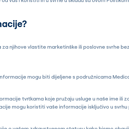
 vas i koristiti ih u svrhe u skladu sa ovom Politikom
acije?
za njihove vlastite marketinške ili poslovne svrhe b
e informacije mogu biti dijeljene s podružnicama Medi
ormacije tvrtkama koje pružaju usluge u naše ime ili z
acije mogu koristiti vaše informacije isključivo u svrh
macije o vašem zdravstvenom statusu kako bismo obavije