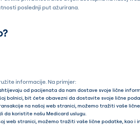
atnosti poslednji put ažurirana.
o?
ite informacije. Na primjer:
tijevaju od pacijenata da nam dostave svoje lične informaci
ašoj bolnici, bit ćete obavezni da dostavite svoje lične p
ransakcije na našoj web stranici, možemo tražiti vaše ličn
i da koristite našu Medicard uslugu.
oj web stranici, možemo tražiti vaše lične podatke, kao i 