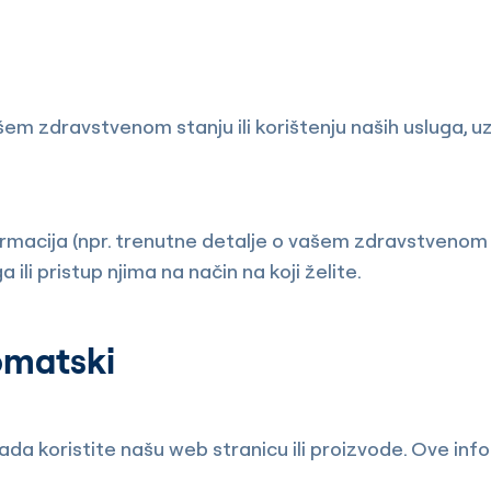
m zdravstvenom stanju ili korištenju naših usluga, uz v
rmacija (npr. trenutne detalje o vašem zdravstvenom 
i pristup njima na način na koji želite.
omatski
 koristite našu web stranicu ili proizvode. Ove infor