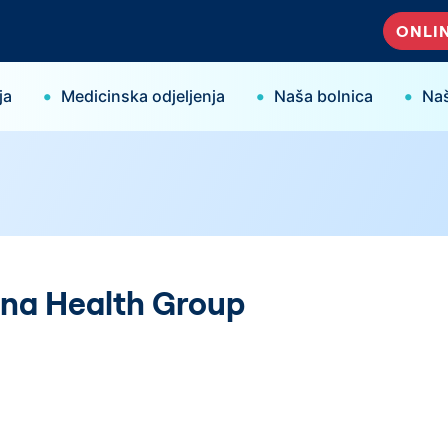
ONLIN
•
•
•
ja
Medicinska odjeljenja
Naša bolnica
Naš
cana Health Group