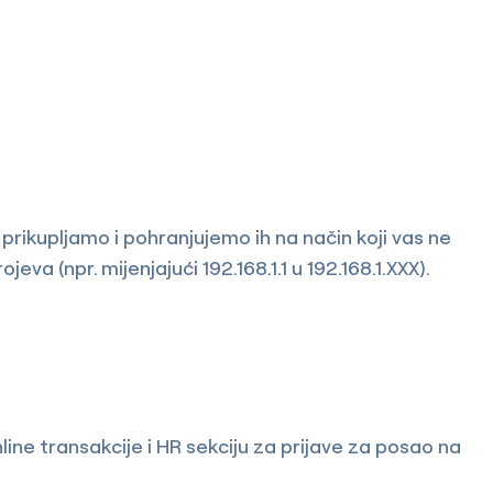
rikupljamo i pohranjujemo ih na način koji vas ne
va (npr. mijenjajući 192.168.1.1 u 192.168.1.XXX).
line transakcije i HR sekciju za prijave za posao na