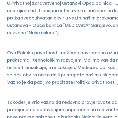
U Privatnoj zdravstvenoj ustanovi Opća bolnica – „
nastojimo biti transparentni u vezi s načinom na k
pruža sveobuhvatan okvir u vezi s našim praksama 
ustanova - Opća bolnica “MEDICANA” Sarajevo, onlin
nazvane "Naše usluge").
Ovu Politiku privatnosti možemo povremeno ažurirat
praksama i tehnološkim razvojem. Molimo vas da n
online transakcije, transakcije u Medicard aplikaciji
se bez obzira na to da li pristupate našim uslugama
Važno je da pažljivo pročitate Politiku privatnosti,
Također je vrlo važno da redovno provjeravate da li
promjenama dodavanjem napomene na relevantnim u
nove prakse opisane u ažuriranju. Najnovija verzija