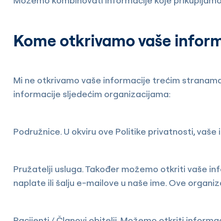
Možemo kombinovati informacije koje prikupljamo od
Kome otkrivamo vaše inform
Mi ne otkrivamo vaše informacije trećim stranama 
informacije sljedećim organizacijama:
Podružnice. U okviru ove Politike privatnosti, vaš
Pružatelji usluga. Također možemo otkriti vaše inf
naplate ili šalju e-mailove u naše ime. Ove organiz
Pacijenti / Članovi obitelji. Možemo otkriti infor