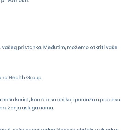
 privatnosti.
ez vašeg pristanka. Međutim, možemo otkriti vaše
cana Health Group.
a našu korist, kao što su oni koji pomažu u procesu
u pružanja usluga nama.
stili vaše neposredne članove obitelji, u skladu s