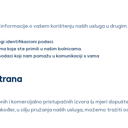
i informacije o vašem korištenju naših usluga u drug
ugi identifikacioni podaci.
a koje ste primili u našim bolnicama.
 podaci koji nam pomažu u komunikaciji s vama
strana
ih i komercijalno pristupačnih izvora (u mjeri dopuš
akođer, u cilju pružanja naših usluga, možemo tražiti 