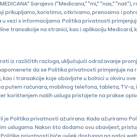
MEDICANA“ Sarajevo (“Medicana,” “mi,” “nas,” “naš”), 
oji prikupljamo, koristimo, otkrivamo, prenosimo i pohr
u vezi s informacijama. Politika privatnosti primjenj
e transakcije na stranici, kao i aplikaciju Medicard,
i iz različitih razloga, uključujući odražavanje promj
apomenete da se Politika privatnosti primjenjuje na r
, kao i transakcije koje obavljate u bolnici u okviru ove 
 putem računara, mobilnog telefona, tableta, TV-a, ili 
 jer korištenjem naših usluga pristajete na prakse opisa
 je Politika privatnosti ažurirana. Kada ažuriramo Pol
slugama. Nakon što dodamo ovu obavijest, pristupanj
 Politike privatnosti biće uvijek dostupna na našoj we