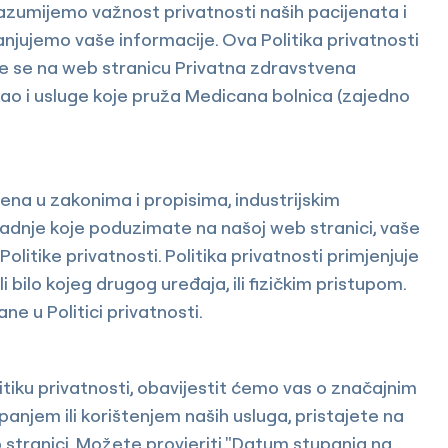
razumijemo važnost privatnosti naših pacijenata i
anjujemo vaše informacije. Ova Politika privatnosti
uje se na web stranicu Privatna zdravstvena
 kao i usluge koje pruža Medicana bolnica (zajedno
ena u zakonima i propisima, industrijskim
adnje koje poduzimate na našoj web stranici, vaše
Politike privatnosti. Politika privatnosti primjenjuje
bilo kojeg drugog uređaja, ili fizičkim pristupom.
ne u Politici privatnosti.
itiku privatnosti, obavijestit ćemo vas o značajnim
em ili korištenjem naših usluga, pristajete na
b stranici. Možete provjeriti "Datum stupanja na