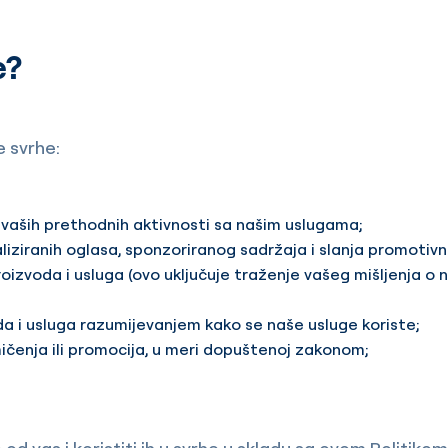
e?
e svrhe:
vaših prethodnih aktivnosti sa našim uslugama;
iziranih oglasa, sponzoriranog sadržaja i slanja promotiv
proizvoda i usluga (ovo uključuje traženje vašeg mišljenja 
da i usluga razumijevanjem kako se naše usluge koriste;
ičenja ili promocija, u meri dopuštenoj zakonom;