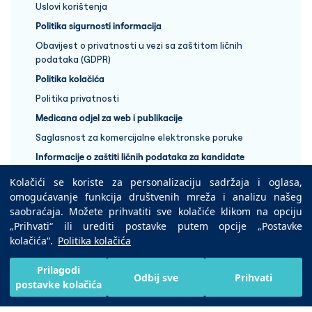
Uslovi korištenja
Politika sigurnosti informacija
Obavijest o privatnosti u vezi sa zaštitom ličnih
podataka (GDPR)
Politika kolačića
Politika privatnosti
Medicana odjel za web i publikacije
Saglasnost za komercijalne elektronske poruke
Informacije o zaštiti ličnih podataka za kandidate
Kolačići se koriste za personalizaciju sadržaja i oglasa,
+387 33 848 888
omogućavanje funkcija društvenih mreža i analizu našeg
saobraćaja. Možete prihvatiti sve kolačiće klikom na opciju
„Prihvati“ ili urediti postavke putem opcije „Postavke
Copyright © 2025 Medicana Health Group
kolačića“.
Politika kolačića
Preuzmite na
Prilagodi
Odbij sve
Prihvati
postavke kolačića