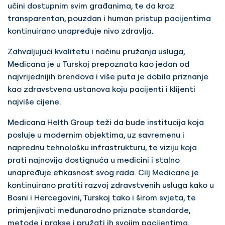
učini dostupnim svim građanima, te da kroz
transparentan, pouzdan i human pristup pacijentima
kontinuirano unapređuje nivo zdravlja.
Zahvaljujući kvalitetu i načinu pružanja usluga,
Medicana je u Turskoj prepoznata kao jedan od
najvrijednijih brendova i više puta je dobila priznanje
kao zdravstvena ustanova koju pacijenti i klijenti
najviše cijene.
Medicana Helth Group teži da bude institucija koja
posluje u modernim objektima, uz savremenu i
naprednu tehnološku infrastrukturu, te viziju koja
prati najnovija dostignuća u medicini i stalno
unapređuje efikasnost svog rada. Cilj Medicane je
kontinuirano pratiti razvoj zdravstvenih usluga kako u
Bosni i Hercegovini, Turskoj tako i širom svjeta, te
primjenjivati međunarodno priznate standarde,
metode i prakse i pružati ih svojim pacijentima.