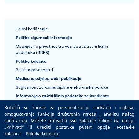
Uslovi korištenja
Politika sigurnosti informacija
Obavijest o privatnosti u vezi sa zaštitom ličnih
podataka (GDPR)
Politika kolačića
Politika privatnosti
Medicana odjel za web i publikacije
Saglasnost za komercijalne elektronske poruke
Informacije o zaštiti ličnih podataka za kandidate
Kolačići se koriste za personalizaciju sadržaja i oglasa,
+387 33 848 888
omogućavanje funkcija društvenih mreža i analizu našeg
saobraćaja. Možete prihvatiti sve kolačiće klikom na opciju
„Prihvati“ ili urediti postavke putem opcije „Postavke
Copyright © 2025 Medicana Health Group
kolačića“.
Politika kolačića