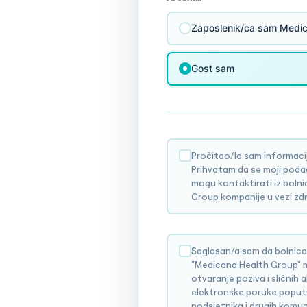
Zaposlenik/ca sam Medic
Gost sam
Pročitao/la sam informacij
Prihvatam da se moji poda
mogu kontaktirati iz boln
Group kompanije u vezi zdr
Saglasan/a sam da bolnica
"Medicana Health Group" mo
otvaranje poziva i sličnih 
elektronske poruke poput: 
podsjetnika i drugih komun