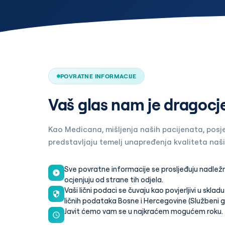
POVRATNE INFORMACIJE
Vaš glas nam je dragocj
Kao Medicana, mišljenja naših pacijenata, posje
predstavljaju temelj unapređenja kvaliteta naši
Sve povratne informacije se prosljeđuju nadležn
ocjenjuju od strane tih odjela.
Vaši lični podaci se čuvaju kao povjerljivi u skla
ličnih podataka Bosne i Hercegovine (Službeni gla
Javit ćemo vam se u najkraćem mogućem roku.