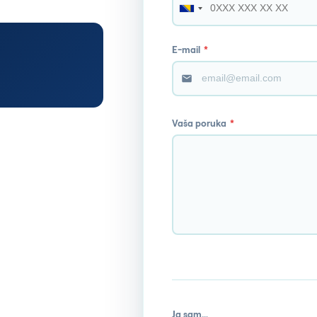
E-mail
*
Vaša poruka
*
Ja sam…