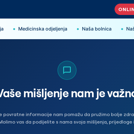
ONLIN
•
•
•
ja
Medicinska odjeljenja
Naša bolnica
Naš
Vaše mišljenje nam je važn
e povratne informacije nam pomažu da pružimo bolje zdr
Molimo vas da podijelite s nama svoja mišljenja, prijedloge 