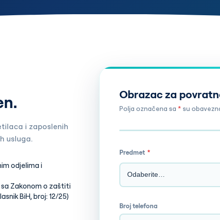
Obrazac za povratn
en.
Polja označena sa
*
su obavezn
tilaca i zaposlenih
h usluga.
Predmet
*
im odjelima i
du sa Zakonom o zaštiti
snik BiH, broj: 12/25)
Broj telefona