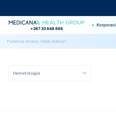
•
Korporaci
+387 33 848 888
Početna strana
Naši doktori
Hematologija