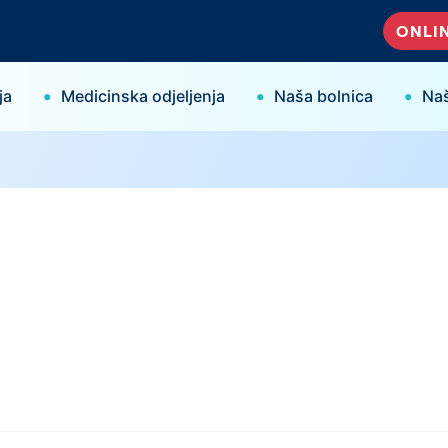
ONLIN
•
•
•
ja
Medicinska odjeljenja
Naša bolnica
Naš