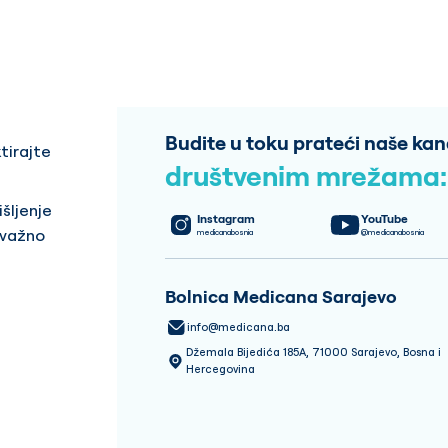
Budite u toku prateći naše kan
tirajte
društvenim mrežama:
šljenje
Instagram
YouTube
 važno
medicanabosnia
@medicanabosnia
Bolnica Medicana Sarajevo
info@medicana.ba
Džemala Bijedića 185A, 71000 Sarajevo, Bosna i
Hercegovina