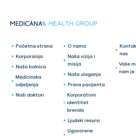
Početna strana
O nama
Kontak
nas
Korporacija
Naša vizija i
misija
Vaše mi
Naša bolnica
nam je
Naša ulaganja
Medicinska
odjeljenja
Prava pacijenta
Naši doktori
Korporativni
identitet
brenda
Ljudski resursi
Ugovorene