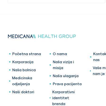
Početna strana
O nama
Kontak
nas
Korporacija
Naša vizija i
misija
Vaše mi
Naša bolnica
nam je
Naša ulaganja
Medicinska
odjeljenja
Prava pacijenta
Naši doktori
Korporativni
identitet
brenda