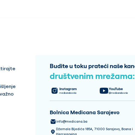
Budite u toku prateći naše kan
tirajte
društvenim mrežama:
šljenje
Instagram
YouTube
 važno
medicanabosnia
@medicanabosnia
Bolnica Medicana Sarajevo
info@medicana.ba
Džemala Bijedića 185A, 71000 Sarajevo, Bosna i
Hercegovina