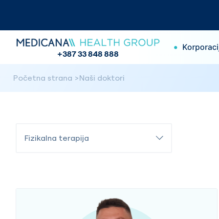
•
Korporaci
+387 33 848 888
Početna strana
Naši doktori
Fizikalna terapija