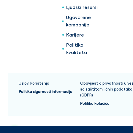
Ljudski resursi
Ugovorene
kompanije
Karijere
Politika
kvaliteta
Uslovi korištenja
Obavijest o privatnosti u vez
sa zaštitom ličnih podataka
Politika sigurnosti informacija
(GDPR)
Politika kolačića
Copyright © 2025 Medicana Health Group