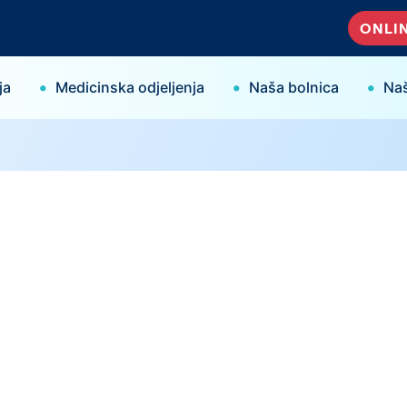
ONLIN
•
•
•
ja
Medicinska odjeljenja
Naša bolnica
Naš