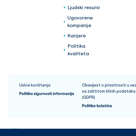
Ljudski resursi
Ugovorene
kompanije
Karijere
Politika
kvaliteta
Uslovi korištenja
Obavijest o privatnosti u vez
sa zaštitom ličnih podataka
Politika sigurnosti informacija
(GDPR)
Politika kolačića
Copyright © 2025 Medicana Health Group