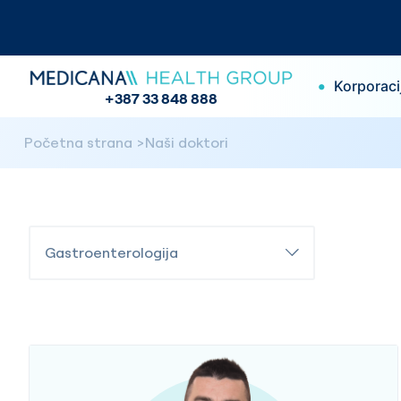
•
Korporaci
+387 33 848 888
Početna strana
Naši doktori
Gastroenterologija