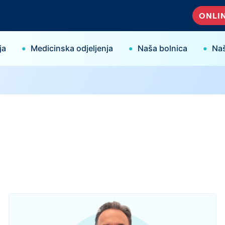
ONLIN
•
•
•
ja
Medicinska odjeljenja
Naša bolnica
Naš