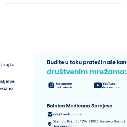
Budite u toku prateći naše kan
tirajte
društvenim mrežama:
šljenje
Instagram
YouTube
 važno
medicanabosnia
@medicanabosnia
Bolnica Medicana Sarajevo
info@medicana.ba
Džemala Bijedića 185A, 71000 Sarajevo, Bosna i
Hercegovina