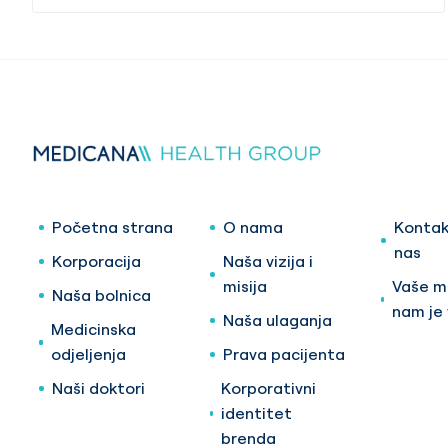
Početna strana
O nama
Kontak
nas
Korporacija
Naša vizija i
misija
Vaše mi
Naša bolnica
nam je
Naša ulaganja
Medicinska
odjeljenja
Prava pacijenta
Naši doktori
Korporativni
identitet
brenda