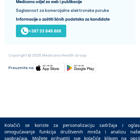
Medicana odjel za web i publikacije
Saglasnost za komercijalne elektronske poruke
Informacije o zaštiti ličnih podataka za kandidate
+387 33 848 888
Copyright © 2025 Medicana Health Group
Preuzmite na
Kolačići se koriste za personalizaciju sadržaja i oglas
omogućavanje funkcija društvenih mreža i analizu naš
saobraćaja. Možete prihvatiti sve kolačiće klikom na opci