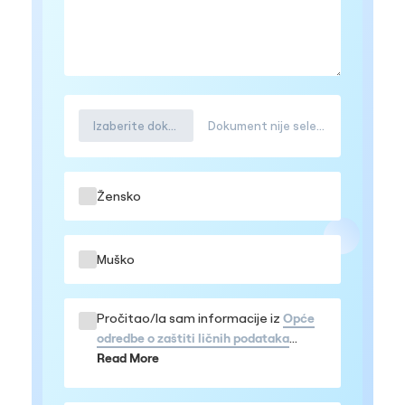
Izaberite dokument
Dokument nije selektovana
Žensko
Muško
Pročitao/la sam informacije iz
Opće
odredbe o zaštiti ličnih podataka
Prihvatam da se moji podaci obrađuju
Read More
u navedenom obimu, te da me mogu
kontaktirati iz bolnice MEDICANA