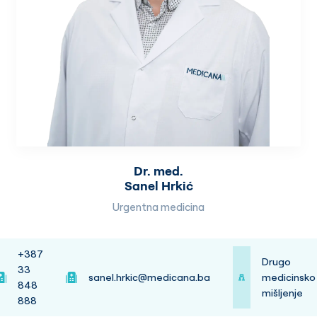
Dr. med.
Sanel Hrkić
Urgentna medicina
+387
Drugo
33
sanel.hrkic@medicana.ba
medicinsko
848
mišljenje
888