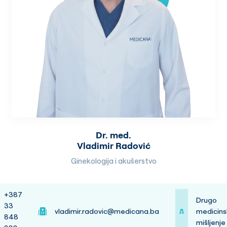
Dr. med.
Vladimir Radović
Ginekologija i akušerstvo
+387
Drugo
33
vladimir.radovic@medicana.ba
medicins
848
mišljenje