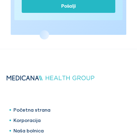
Pošalji
aktivnosti. Slažem se da mi šalju
komercijalne elektronske poruke
poput: poziva, SMS, e-mailova, a sve
u okviru podsjetnika i drugih
komunikacijskih aktivnosti
Početna strana
Korporacija
Naša bolnica