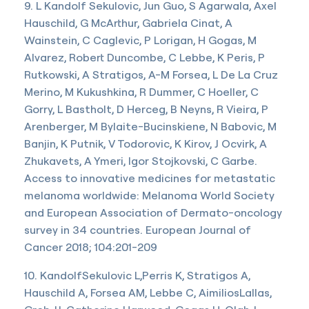
9. L Kandolf Sekulovic, Jun Guo, S Agarwala, Axel
Hauschild, G McArthur, Gabriela Cinat, A
Wainstein, C Caglevic, P Lorigan, H Gogas, M
Alvarez, Robert Duncombe, C Lebbe, K Peris, P
Rutkowski, A Stratigos, A-M Forsea, L De La Cruz
Merino, M Kukushkina, R Dummer, C Hoeller, C
Gorry, L Bastholt, D Herceg, B Neyns, R Vieira, P
Arenberger, M Bylaite-Bucinskiene, N Babovic, M
Banjin, K Putnik, V Todorovic, K Kirov, J Ocvirk, A
Zhukavets, A Ymeri, Igor Stojkovski, C Garbe.
Access to innovative medicines for metastatic
melanoma worldwide: Melanoma World Society
and European Association of Dermato-oncology
survey in 34 countries. European Journal of
Cancer 2018; 104:201-209
10. KandolfSekulovic L,Perris K, Stratigos A,
Hauschild A, Forsea AM, Lebbe C, AimiliosLallas,