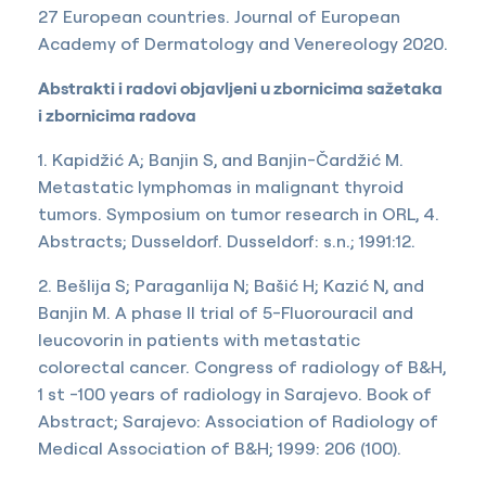
27 European countries. Journal of European
Academy of Dermatology and Venereology 2020.
Abstrakti i radovi objavljeni u zbornicima sažetaka
i zbornicima radova
1. Kapidžić A; Banjin S, and Banjin-Čardžić M.
Metastatic lymphomas in malignant thyroid
tumors. Symposium on tumor research in ORL, 4.
Abstracts; Dusseldorf. Dusseldorf: s.n.; 1991:12.
2. Bešlija S; Paraganlija N; Bašić H; Kazić N, and
Banjin M. A phase II trial of 5-Fluorouracil and
leucovorin in patients with metastatic
colorectal cancer. Congress of radiology of B&H,
1 st -100 years of radiology in Sarajevo. Book of
Abstract; Sarajevo: Association of Radiology of
Medical Association of B&H; 1999: 206 (100).