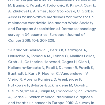
M. Banjin, K. Putnik, V. Todorovic, K. Kirov, J. Ocvirk,
A. Zhukavets, A. Ymeri, Igor Stojkovski, C. Garbe.
Access to innovative medicines for metastatic
melanoma worldwide: Melanoma World Society
and European Association of Dermato-oncology
survey in 34 countries. European Journal of
Cancer 2018; 104: 201-209.
19. Kandolf Sekulovic L, Perris K, Stratigos A,
Hauschild A, Forsea A.M., Lebbe C, Aimilios Lallas,
Grob J.J., Catherine Harwood, Gogas H, Olah J,
Kelleners-Smeets N, Paoli J, Dummer R, Putnik K,
Bastholt L, Karls R, Hoeller C, Vandersleyen V,
Vieira R, Moreno Ramirez D, Arenberger P,
Rutkowski P, Bylaite-Buckinskiene M, Ocvirk J,
Situm M, Ymeri A, Banjin M, Todorovic V, Zhukavets
A, Garbe C. Which medical disciplines diagnose
and treat skin cancer in Europe 2019: A survey in