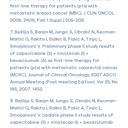
first-line therapy for patients (pts) with
metastatic breast cancer (MBC). J CLIN ONCOL.
2006; 24(18, Part 1 Suppl.):20S-20S.
7. Bešlija S, Banjin M, Jungic S, Obralić N, Kecman-
Malčić G, Rakita I, Salkić B, Pašić A, Tinjic L,
Smoljanović V. Preliminary phase II study results
of capecitabine (X) + irinotecan (I) +
bevacizumab (A) as first-line therapy for
patients (pts) with metastatic colorectal cancer
(MCRC). Journal of Clinical Oncology, 2007 ASCO
Annual Meeting (Post meeting Edition). Vol 25, No
18S, 2007: 1452.
8. Bešlija S, Banjin M, Jungic S, Obralić N, Kecman-
Malčić G, Rakita I, Salkić B, Pašić A, Tinjic L,
Smoljanović V. Update phase II study results of
capecitabine (X) + irinotecan (I) + bevacizumab