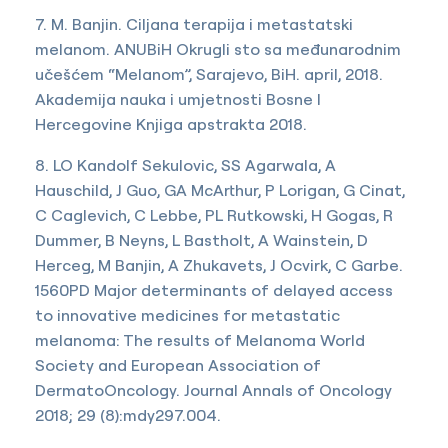
7. M. Banjin. Ciljana terapija i metastatski
melanom. ANUBiH Okrugli sto sa međunarodnim
učešćem “Melanom”, Sarajevo, BiH. april, 2018.
Akademija nauka i umjetnosti Bosne I
Hercegovine Knjiga apstrakta 2018.
8. LO Kandolf Sekulovic, SS Agarwala, A
Hauschild, J Guo, GA McArthur, P Lorigan, G Cinat,
C Caglevich, C Lebbe, PL Rutkowski, H Gogas, R
Dummer, B Neyns, L Bastholt, A Wainstein, D
Herceg, M Banjin, A Zhukavets, J Ocvirk, C Garbe.
1560PD Major determinants of delayed access
to innovative medicines for metastatic
melanoma: The results of Melanoma World
Society and European Association of
DermatoOncology. Journal Annals of Oncology
2018; 29 (8):mdy297.004.