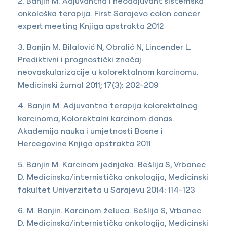
2. Banjin M. Adjuvantna i neoadjuvant sistemska
onkološka terapija. First Sarajevo colon cancer
expert meeting Knjiga apstrakta 2012
3. Banjin M. Bilalović N, Obralić N, Lincender L.
Prediktivni i prognostički značaj
neovaskularizacije u kolorektalnom karcinomu.
Medicinski žurnal 2011; 17(3): 202-209
4. Banjin M. Adjuvantna terapija kolorektalnog
karcinoma, Kolorektalni karcinom danas.
Akademija nauka i umjetnosti Bosne i
Hercegovine Knjiga apstrakta 2011
5. Banjin M. Karcinom jednjaka. Bešlija S, Vrbanec
D. Medicinska/internistička onkologija, Medicinski
fakultet Univerziteta u Sarajevu 2014: 114-123
6. M. Banjin. Karcinom želuca. Bešlija S, Vrbanec
D. Medicinska/internistička onkologija, Medicinski