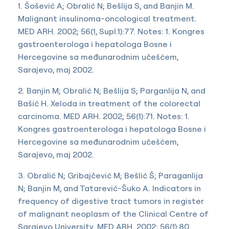
1. Šošević A; Obralić N; Bešlija S, and Banjin M.
Malignant insulinoma-oncological treatment.
MED ARH. 2002; 56(1, Supl.1):77. Notes: 1. Kongres
gastroenterologa i hepatologa Bosne i
Hercegovine sa međunarodnim učešćem,
Sarajevo, maj 2002.
2. Banjin M; Obralić N; Bešlija S; Parganlija N, and
Bašić H. Xeloda in treatment of the colorectal
carcinoma. MED ARH. 2002; 56(1):71. Notes: 1.
Kongres gastroenterologa i hepatologa Bosne i
Hercegovine sa međunarodnim učešćem,
Sarajevo, maj 2002.
3. Obralić N; Gribajčević M; Bešlić Š; Paraganlija
N; Banjin M, and Tatarević-Šuko A. Indicators in
frequency of digestive tract tumors in register
of malignant neoplasm of the Clinical Centre of
Sarajevo University. MED ARH. 2002; 56(1):80.