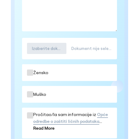
Izaberite dokument
Dokument nije selektovana
Žensko
Muško
Pročitao/la sam informacije iz
Opće
odredbe o zaštiti ličnih podataka
Prihvatam da se moji podaci obrađuju
Read More
u navedenom obimu, te da me mogu