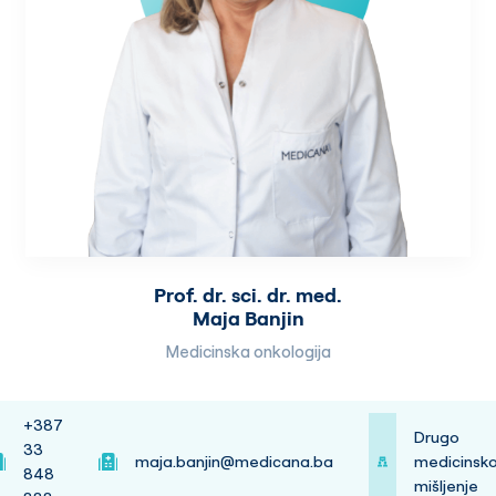
Prof. dr. sci. dr. med.
Maja Banjin
Medicinska onkologija
+387
Drugo
33
maja.banjin@medicana.ba
medicinsk
848
mišljenje