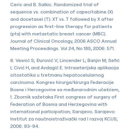
Ceric and B. Salkic. Randomized trial of
sequence vs. combination of capecitabine (X)
and docetaxel (T): XT vs. T followed by X after
progression as first-line therapy for patients
(pts) with metastatic breast cancer (MBC).
Journal of Clinical Oncology, 2006 ASCO Annual
Meeting Proceedings. Vol 24, No 18S, 2006: 571.
6. Vesnić S; Đurović V; Lincender L; Banjin M; Sefić
I; Civić H, and Avdagić E. Intraarterijska aplikacija
citostatika u tretmanu hepatocelularnog
carcinoma. Kongres hirurga/kirurga Federacije
Bosne i Hercegovine sa međunarodnim učešćem,
1. Zbornik sažetaka First congress of surgery of
Federation of Bosnia and Herzegovina with
international participation; Sarajevo. Sarajevo:
Institut za naučnoistraživački rad I razvoj KCUS;
2006: 93-94.