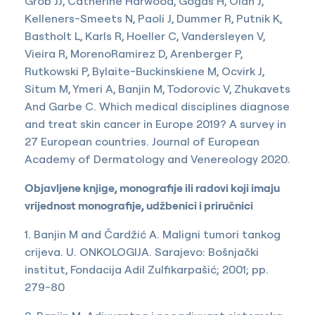
Grob JJ, Catherine Harwood, Gogas H, Olah J,
Kelleners-Smeets N, Paoli J, Dummer R, Putnik K,
Bastholt L, Karls R, Hoeller C, Vandersleyen V,
Vieira R, MorenoRamirez D, Arenberger P,
Rutkowski P, Bylaite-Buckinskiene M, Ocvirk J,
Situm M, Ymeri A, Banjin M, Todorovic V, Zhukavets
And Garbe C. Which medical disciplines diagnose
and treat skin cancer in Europe 2019? A survey in
27 European countries. Journal of European
Academy of Dermatology and Venereology 2020.
Objavljene knjige, monografije ili radovi koji imaju
vrijednost monografije, udžbenici i priručnici
1. Banjin M and Čardžić A. Maligni tumori tankog
crijeva. U. ONKOLOGIJA. Sarajevo: Bošnjački
institut, Fondacija Adil Zulfikarpašić; 2001; pp.
279-80