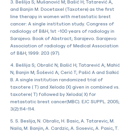
3. Bešlija S; Mušanović M; Bašić H; Tatarević A,
and Banjin M. Docetaxel (Taxotere) as the first
line therapy in women with metastatic brest
cancer: A single institution study. Congress of
radiology of B&H, 1st -100 years of radiology in
Sarajevo. Book of Abstract; Sarajevo. Sarajevo:
Association of radiology of Medical Association
of B&H; 1999: 203 (97).
4. Bešlija S; Obralić N; Bašić H; Tatarević A; Mahić
N; Banjin M; Šošević A; Cerić T; Pašić A and Salkić
B. A single institution randomized trial of
taxotere ( T) and Xeloda (X) given in combined vs.
taxotere( T) followed by Xeloda( X) for
metastatic brest cancer(MBC). EJC SUPPL. 2005;
3(2):114-114.
5. S. Beslija, N. Obralic, H. Basic, A. Tatarevic, M.
Naila, M. Banjin, A. Cardzic, A. Sosevic, A. Pasic, T.