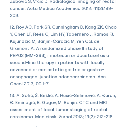
Zubović S, Vrcić D. Radiological imaging of rectal
cancer. Acta Medica Academica 2012: 41(2):199-
209.
12. Roy AC, Park SR, Cunningham D, Kang ZK, Chao
Y, Chen LT, Rees C, Lim HY, Tabernero J, Ramos FJ,
Kujundžić M, Banjin-Čardžić M, Yeh CG, de
Gramont A. A randomized phase II study of
PEP02 (MM-398), irinotecan or docetaxel as a
second-line therapy in patients with locally
advanced or metastatic gastric or gastro-
oesophageal junction adenocarcinoma. Ann
Oncol 2013; 00:1-7.
13. A. Sofić, Š. Bešlić, A. Husić-Selimović, A. Đuran,
Đ. Eminagić, B. Gogov, M. Banjin. CTC and MRI
assessment of local tumor staging of rectal
carcinoma. Medicinski žurnal 2013; 19(3): 212-218.