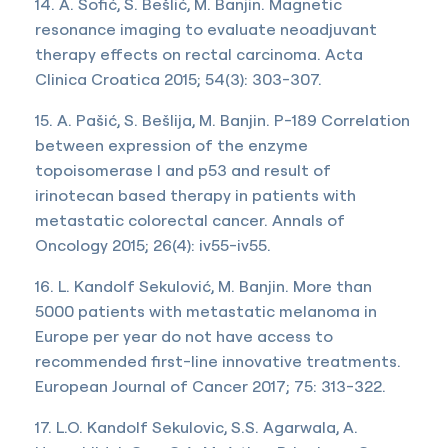
14. A. Sofić, Š. Bešlić, M. Banjin. Magnetic
resonance imaging to evaluate neoadjuvant
therapy effects on rectal carcinoma. Acta
Clinica Croatica 2015; 54(3): 303-307.
15. A. Pašić, S. Bešlija, M. Banjin. P-189 Correlation
between expression of the enzyme
topoisomerase I and p53 and result of
irinotecan based therapy in patients with
metastatic colorectal cancer. Annals of
Oncology 2015; 26(4): iv55-iv55.
16. L. Kandolf Sekulović, M. Banjin. More than
5000 patients with metastatic melanoma in
Europe per year do not have access to
recommended first-line innovative treatments.
European Journal of Cancer 2017; 75: 313-322.
17. L.O. Kandolf Sekulovic, S.S. Agarwala, A.