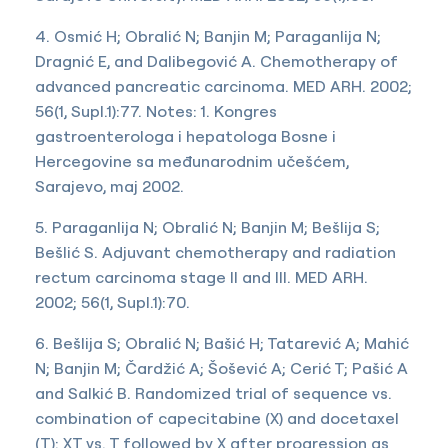
4. Osmić H; Obralić N; Banjin M; Paraganlija N;
Dragnić E, and Dalibegović A. Chemotherapy of
advanced pancreatic carcinoma. MED ARH. 2002;
56(1, Supl.1):77. Notes: 1. Kongres
gastroenterologa i hepatologa Bosne i
Hercegovine sa međunarodnim učešćem,
Sarajevo, maj 2002.
5. Paraganlija N; Obralić N; Banjin M; Bešlija S;
Bešlić S. Adjuvant chemotherapy and radiation
rectum carcinoma stage II and III. MED ARH.
2002; 56(1, Supl.1):70.
6. Bešlija S; Obralić N; Bašić H; Tatarević A; Mahić
N; Banjin M; Čardžić A; Šošević A; Cerić T; Pašić A
and Salkić B. Randomized trial of sequence vs.
combination of capecitabine (X) and docetaxel
(T): XT vs. T followed by X after progression as