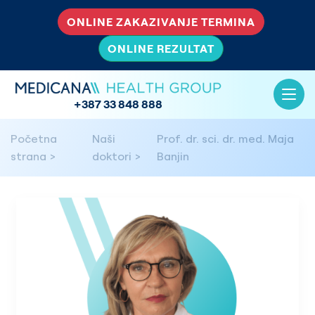
ONLINE ZAKAZIVANJE TERMINA
ONLINE REZULTAT
+387 33 848 888
Početna
Naši
Prof. dr. sci. dr. med. Maja
strana
doktori
Banjin