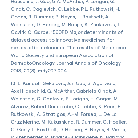
Hauschild, J. Guo, G.A. McArthur, P. Lorigan, G.
Cinat, C. Caglevich, C. Lebbe, P.L. Rutkowski, H.
Gogas, R. Dummer, B. Neyns, L. Bastholt, A.
Wainstein, D. Herceg, M. Banjin, A. Zhukavets, J.
Ocvirk, C. Garbe. 1560PD Major determinants of
delayed access to innovative medicines for
metastatic melanoma: The results of Melanoma
World Society and European Association of
DermatoOncology. Journal Annals of Oncology
2018; 29(8): mdy297.004.
18. L. Kandolf Sekulovic, Jun Guo, S. Agarwala,
Axel Hauschild, G. McArthur, Gabriela Cinat, A.
Wainstein, C. Caglevic, P. Lorigan, H. Gogas, M.
Alvarez, Robert Duncombe, C. Lebbe, K. Peris, P.
Rutkowski, A. Stratigos, A.-M. Forsea, L. De La
Cruz Merino, M. Kukushkina, R. Dummer, C. Hoeller,
C. Gorry, L. Bastholt, D. Herceg, B. Neyns, R. Vieira,
P. Arenberger, M. Bylaite-Bucinskiene, N. Babovic,