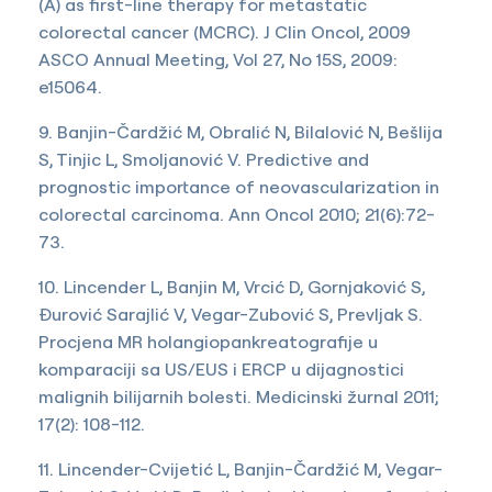
(A) as first-line therapy for metastatic
colorectal cancer (MCRC). J Clin Oncol, 2009
ASCO Annual Meeting, Vol 27, No 15S, 2009:
e15064.
9. Banjin-Čardžić M, Obralić N, Bilalović N, Bešlija
S, Tinjic L, Smoljanović V. Predictive and
prognostic importance of neovascularization in
colorectal carcinoma. Ann Oncol 2010; 21(6):72-
73.
10. Lincender L, Banjin M, Vrcić D, Gornjaković S,
Đurović Sarajlić V, Vegar-Zubović S, Prevljak S.
Procjena MR holangiopankreatografije u
komparaciji sa US/EUS i ERCP u dijagnostici
malignih bilijarnih bolesti. Medicinski žurnal 2011;
17(2): 108-112.
11. Lincender-Cvijetić L, Banjin-Čardžić M, Vegar-