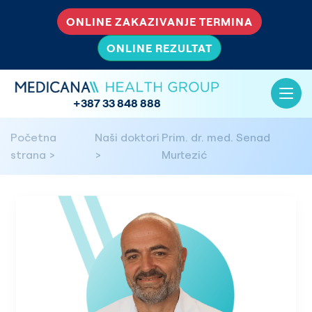
ONLINE ZAKAZIVANJE TERMINA
ONLINE REZULTAT
+387 33 848 888
Početna
Naši doktori
Prim. dr. med. Senad
strana
Murtezić