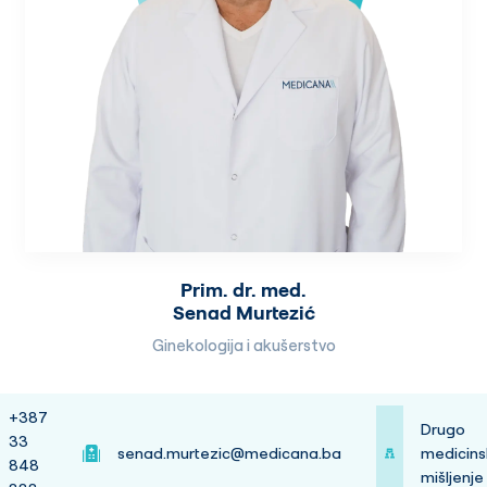
Prim. dr. med.
Senad Murtezić
Ginekologija i akušerstvo
+387
Drugo
33
senad.murtezic@medicana.ba
medicins
848
mišljenje