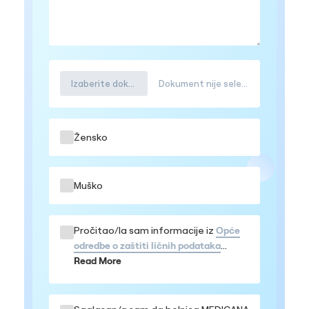
Izaberite dokument
Dokument nije selektovana
Žensko
Muško
Pročitao/la sam informacije iz
Opće
odredbe o zaštiti ličnih podataka
Prihvatam da se moji podaci obrađuju
Read More
u navedenom obimu, te da me mogu
kontaktirati iz bolnice MEDICANA
Sarajevo, kao i iz Medicana Group