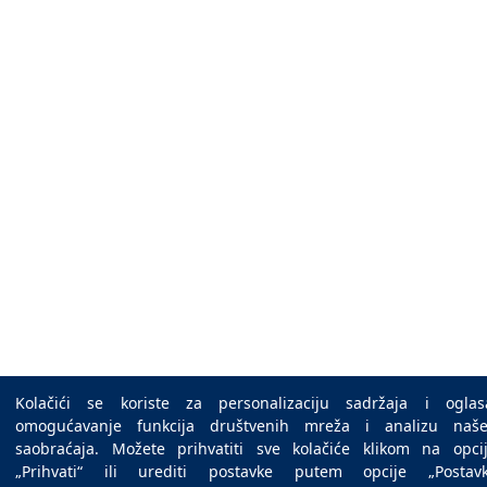
Kolačići se koriste za personalizaciju sadržaja i oglas
omogućavanje funkcija društvenih mreža i analizu naš
saobraćaja. Možete prihvatiti sve kolačiće klikom na opci
„Prihvati“ ili urediti postavke putem opcije „Postav