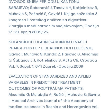
DVOGODIŠNJEM PERIODU U KANTONU
SARAJEVO; Šabanović J, Tanović H, Kotjelnikov B,
Muhović S, Pašović S, Gavrić I. Knjiga sažetaka 8.
kongresa Hrvatskog društva za digestivnu
kirurgiju s međunarodnim sudjelovanjem, Opatija
17.-20. lipnja 2009;125.
KOLANGIOCELULARNI KARCINOM U NAŠOJ
PRAKSI-PRISTUP U DIJAGNOSTICI I LIJEČENJU;
Gavrić I, Muhović S, Kandić Z, Pašović S, Akšamija
G, Šabanović J, Kotjelnikov B. Acta Ch. Croatica
Vol. 7, Suppl. 1; 6/11 Zagreb-Opatija;2009
EVALUATION OF STANDARDIZED AND APLIED
VARIABLES IN PREDICTING TREATMENT
OUTCOMES OF POLYTRAUMA PATIENTS;
Aksamija G; Mulabdic A; Rašić I; Muhovic S; Gavric
I. Medical Archives Journal of the Academy of
medical sciences in Bosnia and Herzegovina Vol.