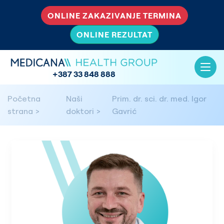
ONLINE ZAKAZIVANJE TERMINA
ONLINE REZULTAT
+387 33 848 888
Početna
Naši
Prim. dr. sci. dr. med. Igor
strana
doktori
Gavrić