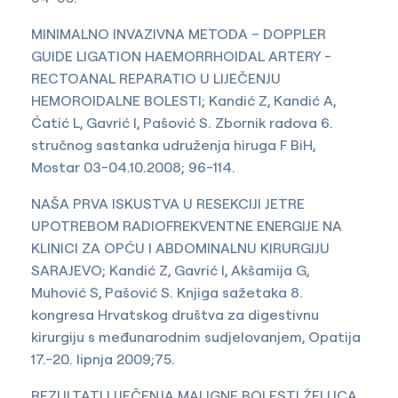
MINIMALNO INVAZIVNA METODA – DOPPLER
GUIDE LIGATION HAEMORRHOIDAL ARTERY -
RECTOANAL REPARATIO U LIJEČENJU
HEMOROIDALNE BOLESTI; Kandić Z, Kandić A,
Ćatić L, Gavrić I, Pašović S. Zbornik radova 6.
stručnog sastanka udruženja hiruga F BiH,
Mostar 03-04.10.2008; 96-114.
NAŠA PRVA ISKUSTVA U RESEKCIJI JETRE
UPOTREBOM RADIOFREKVENTNE ENERGIJE NA
KLINICI ZA OPĆU I ABDOMINALNU KIRURGIJU
SARAJEVO; Kandić Z, Gavrić I, Akšamija G,
Muhović S, Pašović S. Knjiga sažetaka 8.
kongresa Hrvatskog društva za digestivnu
kirurgiju s međunarodnim sudjelovanjem, Opatija
17.-20. lipnja 2009;75.
REZULTATI LIJEČENJA MALIGNE BOLESTI ŽELUCA