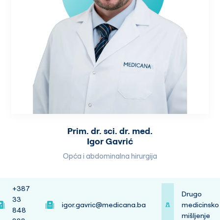
Prim. dr. sci. dr. med.
Igor Gavrić
Opća i abdominalna hirurgija
+387
Drugo
33
igor.gavric@medicana.ba
medicinsko
848
mišljenje