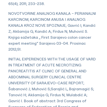
65(4); 2011; 233-238.
NOVOTVORINE ANALNOG KANALA – PERIANALNI
KARCINOM, KARCINOM ANUSA I ANALNOG
KANALA KROZ NOVE SPOZNAJE; Gavrić I; Kandić
Z; Akšamija G; Kandić A; Firdus N; Muhović S.
Knjiga sažetaka „ First Sarajevo colon cancer
expert meeting“ Sarajevo 03-04. Prosinac
2012;51.
INITIAL EXPERIENCES WITH THE USAGE OF VARD
IN TREATMENT OF ACUTE NECROTIZING
PANCREATITIS AT CLINIC OF GENERAL AND
ABDOMINAL SURGERY CLINICAL CENTRE
UNIVERSITY OF SARAJEVO-CASE REPORT;
Šabanović J; Muhović S;Sarajlić L, Bajramagić S;
Tanović H; Akšamija G; Firdus N; Mulabdić A;
Gavrić I. Book of abstract 3rd Congress of
Surgeons of Federation of Bosnia and