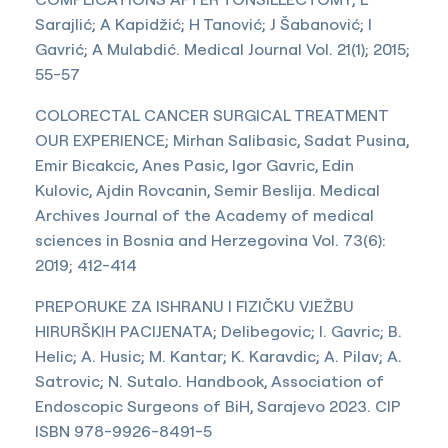
Sarajlić; A Kapidžić; H Tanović; J Šabanović; I
Gavrić; A Mulabdić. Medical Journal Vol. 21(1); 2015;
55-57
COLORECTAL CANCER SURGICAL TREATMENT
OUR EXPERIENCE; Mirhan Salibasic, Sadat Pusina,
Emir Bicakcic, Anes Pasic, Igor Gavric, Edin
Kulovic, Ajdin Rovcanin, Semir Beslija. Medical
Archives Journal of the Academy of medical
sciences in Bosnia and Herzegovina Vol. 73(6):
2019; 412-414
PREPORUKE ZA ISHRANU I FIZIČKU VJEŽBU
HIRURŠKIH PACIJENATA; Delibegovic; I. Gavric; B.
Helic; A. Husic; M. Kantar; K. Karavdic; A. Pilav; A.
Satrovic; N. Sutalo. Handbook, Association of
Endoscopic Surgeons of BiH, Sarajevo 2023. CIP
ISBN 978-9926-8491-5