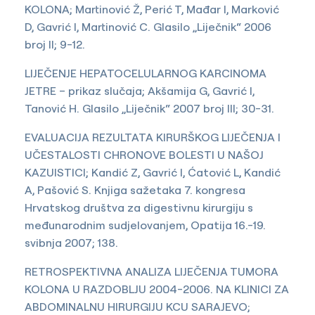
KOLONA; Martinović Ž, Perić T, Mađar I, Marković
D, Gavrić I, Martinović C. Glasilo „Liječnik“ 2006
broj II; 9-12.
LIJEČENJE HEPATOCELULARNOG KARCINOMA
JETRE – prikaz slučaja; Akšamija G, Gavrić I,
Tanović H. Glasilo „Liječnik“ 2007 broj III; 30-31.
EVALUACIJA REZULTATA KIRURŠKOG LIJEČENJA I
UČESTALOSTI CHRONOVE BOLESTI U NAŠOJ
KAZUISTICI; Kandić Z, Gavrić I, Ćatović L, Kandić
A, Pašović S. Knjiga sažetaka 7. kongresa
Hrvatskog društva za digestivnu kirurgiju s
međunarodnim sudjelovanjem, Opatija 16.-19.
svibnja 2007; 138.
RETROSPEKTIVNA ANALIZA LIJEČENJA TUMORA
KOLONA U RAZDOBLJU 2004-2006. NA KLINICI ZA
ABDOMINALNU HIRURGIJU KCU SARAJEVO;