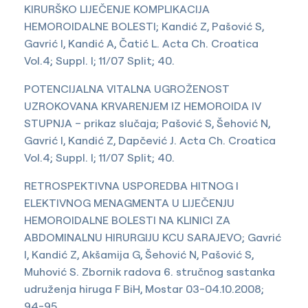
KIRURŠKO LIJEČENJE KOMPLIKACIJA
HEMOROIDALNE BOLESTI; Kandić Z, Pašović S,
Gavrić I, Kandić A, Čatić L. Acta Ch. Croatica
Vol.4; Suppl. I; 11/07 Split; 40.
POTENCIJALNA VITALNA UGROŽENOST
UZROKOVANA KRVARENJEM IZ HEMOROIDA IV
STUPNJA – prikaz slučaja; Pašović S, Šehović N,
Gavrić I, Kandić Z, Dapčević J. Acta Ch. Croatica
Vol.4; Suppl. I; 11/07 Split; 40.
RETROSPEKTIVNA USPOREDBA HITNOG I
ELEKTIVNOG MENAGMENTA U LIJEČENJU
HEMOROIDALNE BOLESTI NA KLINICI ZA
ABDOMINALNU HIRURGIJU KCU SARAJEVO; Gavrić
I, Kandić Z, Akšamija G, Šehović N, Pašović S,
Muhović S. Zbornik radova 6. stručnog sastanka
udruženja hiruga F BiH, Mostar 03-04.10.2008;
94-95.