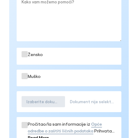
Žensko
Muško
Izaberite dokument
Dokument nije selektovana
Pročitao/la sam informacije iz
Opće
odredbe o zaštiti ličnih podataka
Prihvatam
da se moji podaci obrađuju u navedenom
Read More