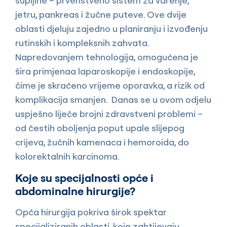
šupljine – prvenstveno sistem za varenje,
jetru, pankreas i žučne puteve. Ove dvije
oblasti djeluju zajedno u planiranju i izvođenju
rutinskih i kompleksnih zahvata.
Napredovanjem tehnologija, omogućena je
šira primjenaa laparoskopije i endoskopije,
čime je skraćeno vrijeme oporavka, a rizik od
komplikacija smanjen. Danas se u ovom odjelu
uspješno liječe brojni zdravstveni problemi –
od čestih oboljenja poput upale slijepog
crijeva, žučnih kamenaca i hemoroida, do
kolorektalnih karcinoma.
Koje su specijalnosti opće i
abdominalne hirurgije?
Opća hirurgija pokriva širok spektar
specijaliziranih oblasti, koje zahtijevaju