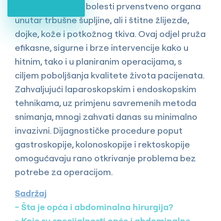
hirurško liječenje bolesti prvenstveno organa
unutar trbušne šupljine, ali i štitne žlijezde,
dojke, kože i potkožnog tkiva. Ovaj odjel pruža
efikasne, sigurne i brze intervencije kako u
hitnim, tako i u planiranim operacijama, s
ciljem poboljšanja kvalitete života pacijenata.
Zahvaljujući laparoskopskim i endoskopskim
tehnikama, uz primjenu savremenih metoda
snimanja, mnogi zahvati danas su minimalno
invazivni. Dijagnostičke procedure poput
gastroskopije, kolonoskopije i rektoskopije
omogućavaju rano otkrivanje problema bez
potrebe za operacijom.
Sadržaj
Šta je opća i abdominalna hirurgija?
Koje su specijalnosti opće i abdominalne