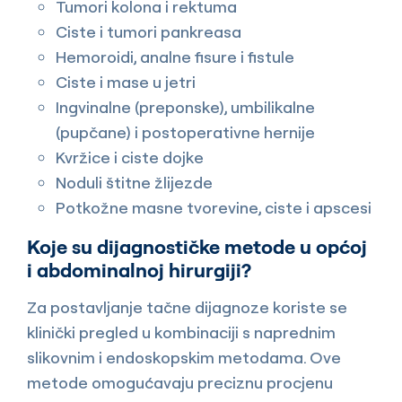
Tumori kolona i rektuma
Ciste i tumori pankreasa
Hemoroidi, analne fisure i fistule
Ciste i mase u jetri
Ingvinalne (preponske), umbilikalne
(pupčane) i postoperativne hernije
Kvržice i ciste dojke
Noduli štitne žlijezde
Potkožne masne tvorevine, ciste i apscesi
Koje su dijagnostičke metode u općoj
i abdominalnoj hirurgiji?
Za postavljanje tačne dijagnoze koriste se
klinički pregled u kombinaciji s naprednim
slikovnim i endoskopskim metodama. Ove
metode omogućavaju preciznu procjenu