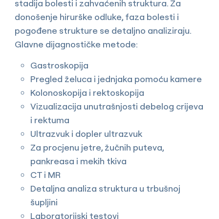
stadija bolesti i zahvaćenih struktura. Za
donošenje hirurške odluke, faza bolesti i
pogođene strukture se detaljno analiziraju.
Glavne dijagnostičke metode:
Gastroskopija
Pregled želuca i jednjaka pomoću kamere
Kolonoskopija i rektoskopija
Vizualizacija unutrašnjosti debelog crijeva
i rektuma
Ultrazvuk i dopler ultrazvuk
Za procjenu jetre, žučnih puteva,
pankreasa i mekih tkiva
CT i MR
Detaljna analiza struktura u trbušnoj
šupljini
Laboratorijski testovi