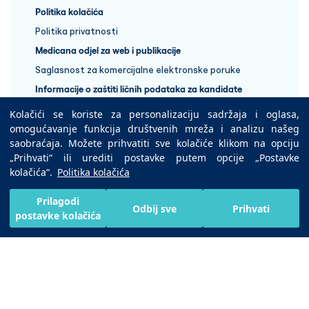
Politika kolačića
Politika privatnosti
Medicana odjel za web i publikacije
Saglasnost za komercijalne elektronske poruke
Informacije o zaštiti ličnih podataka za kandidate
Kolačići se koriste za personalizaciju sadržaja i oglasa,
+387 33 848 888
omogućavanje funkcija društvenih mreža i analizu našeg
saobraćaja. Možete prihvatiti sve kolačiće klikom na opciju
„Prihvati“ ili urediti postavke putem opcije „Postavke
Copyright © 2025 Medicana Health Group
kolačića“.
Politika kolačića
Preuzmite na
Prilagodi
Odbij sve
Prihvati
postavke kolačića