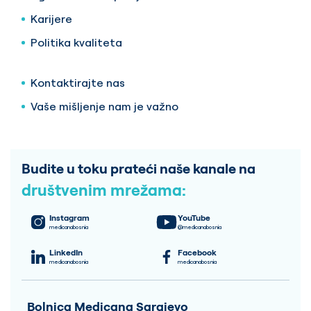
Karijere
Politika kvaliteta
Kontaktirajte nas
Vaše mišljenje nam je važno
Budite u toku prateći naše kanale na
društvenim mrežama:
Instagram
YouTube
medicanabosnia
@medicanabosnia
LinkedIn
Facebook
medicanabosnia
medicanabosnia
Bolnica Medicana Sarajevo