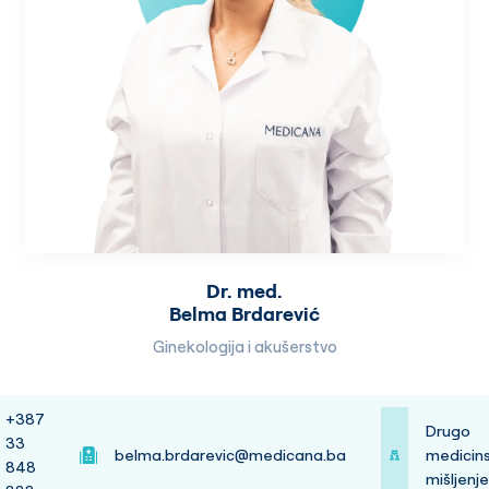
Dr. med.
Belma Brdarević
Ginekologija i akušerstvo
+387
Drugo
33
belma.brdarevic@medicana.ba
medicin
848
mišljenj