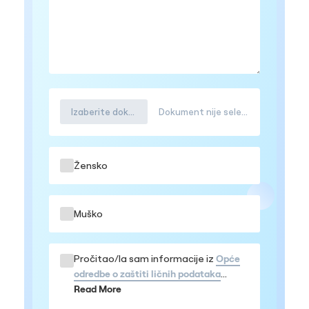
Izaberite dokument
Dokument nije selektovana
Žensko
Muško
Pročitao/la sam informacije iz
Opće
odredbe o zaštiti ličnih podataka
Prihvatam da se moji podaci obrađuju
Read More
u navedenom obimu, te da me mogu