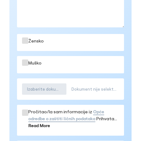
Žensko
Muško
Izaberite dokument
Dokument nije selektovana
Pročitao/la sam informacije iz
Opće
odredbe o zaštiti ličnih podataka
Prihvatam
da se moji podaci obrađuju u navedenom
Read More
obimu, te da me mogu kontaktirati iz
bolnice MEDICANA Sarajevo, kao i iz