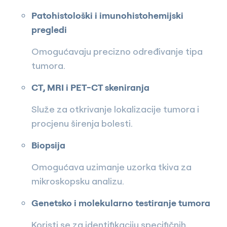
Patohistološki i imunohistohemijski
pregledi
Omogućavaju precizno određivanje tipa
tumora.
CT, MRI i PET-CT skeniranja
Služe za otkrivanje lokalizacije tumora i
procjenu širenja bolesti.
Biopsija
Omogućava uzimanje uzorka tkiva za
mikroskopsku analizu.
Genetsko i molekularno testiranje tumora
Koristi se za identifikaciju specifičnih