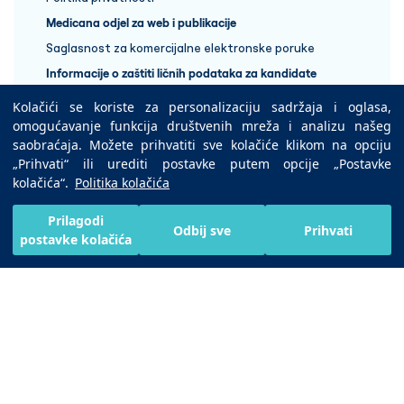
Medicana odjel za web i publikacije
Saglasnost za komercijalne elektronske poruke
Informacije o zaštiti ličnih podataka za kandidate
Kolačići se koriste za personalizaciju sadržaja i oglasa,
+387 33 848 888
omogućavanje funkcija društvenih mreža i analizu našeg
saobraćaja. Možete prihvatiti sve kolačiće klikom na opciju
„Prihvati“ ili urediti postavke putem opcije „Postavke
Copyright © 2025 Medicana Health Group
kolačića“.
Politika kolačića
Preuzmite na
Prilagodi
Odbij sve
Prihvati
postavke kolačića