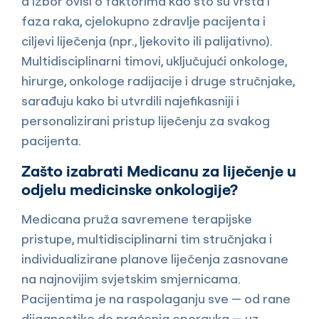
a izbor ovisi o faktorima kao što su vrsta i
faza raka, cjelokupno zdravlje pacijenta i
ciljevi liječenja (npr., ljekovito ili palijativno).
Multidisciplinarni timovi, uključujući onkologe,
hirurge, onkologe radijacije i druge stručnjake,
sarađuju kako bi utvrdili najefikasniji i
personalizirani pristup liječenju za svakog
pacijenta.
Zašto izabrati Medicanu za liječenje u
odjelu medicinske onkologije?
Medicana pruža savremene terapijske
pristupe, multidisciplinarni tim stručnjaka i
individualizirane planove liječenja zasnovane
na najnovijim svjetskim smjernicama.
Pacijentima je na raspolaganju sve — od rane
dijagnostike do praćenja oporavka — uz