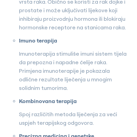
vrsta raka. Obično se koristi za rak dojke i
prostate i može uključivati lijekove koji
inhibiraju proizvodnju hormona ili blokiraju
hormonske receptore na stanicama raka.
Imuno terapija
Imunoterapija stimuliše imuni sistem tijela
da prepozna i napadne ćelije raka.
Primjena imunoterapije je pokazala
odlične rezultate liječenja u mnogim
solidnim tumorima.
Kombinovana terapija
Spoj različitih metoda liječenja za veći
uspjeh terapijskog odgovora.
Precizna medicina i genetske