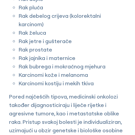
Rak pluća
Rak debelog crijeva (kolorektalni
karcinom)
Rak želuca
Rak jetre i gušterače
Rak prostate
Rak jajnika i maternice
Rak bubrega i mokraćnog mjehura
Karcinomi kože i melanoma
Karcinomi kostiju i mekih tkiva
Pored najčešćih tipova, medicinski onkolozi
također dijagnosticiraju i liječe rijetke i
agresivne tumore, kao i metastatske oblike
raka. Pristup svakoj bolesti je individualiziran,
uzimajući u obzir genetske i biološke osobine