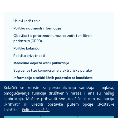
Uslovi korištenja
Politika sigurnosti informacija
Obavijest o privatnosti u vezi sa zaštitom ličnih
podataka (GDPR)
Politika kolačića
Politika privatnosti
Medicana odjel za web i publikacije
Saglasnost za komercijalne elektronske poruke
Informacije o zaštiti ličnih podataka za kandidate
Kolačići se koriste za personalizaciju sadržaja i oglasa,
+387 33 848 888
omogućavanje funkcija društvenih mreža i analizu našeg
saobraćaja. Možete prihvatiti sve kolačiće klikom na opciju
„Prihvati“ ili urediti postavke putem opcije „Postavke
Copyright © 2025 Medicana Health Group
kolačića“.
Politika kolačića