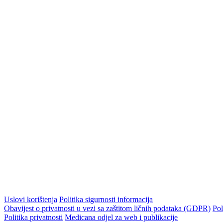
Uslovi korištenja
Politika sigurnosti informacija
Obavijest o privatnosti u vezi sa zaštitom ličnih podataka (GDPR)
Pol
Politika privatnosti
Medicana odjel za web i publikacije