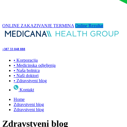
ONLINE ZAKAZIVANJE TERMINA
Online Rezultat
+387 33 848 888
•
Korporacija
•
Medicinska odjeljenja
•
Naša bolnica
•
Naši doktori
•
Zdravstveni blog
Kontakt
Home
Zdravstveni blog
Zdravstveni blog
Zdravstveni blog