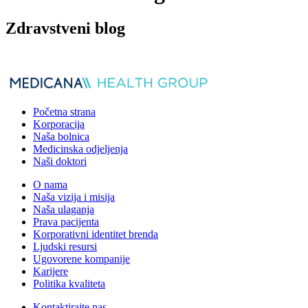
Zdravstveni blog
Početna strana
Korporacija
Naša bolnica
Medicinska odjeljenja
Naši doktori
O nama
Naša vizija i misija
Naša ulaganja
Prava pacijenta
Korporativni identitet brenda
Ljudski resursi
Ugovorene kompanije
Karijere
Politika kvaliteta
Kontaktirajte nas