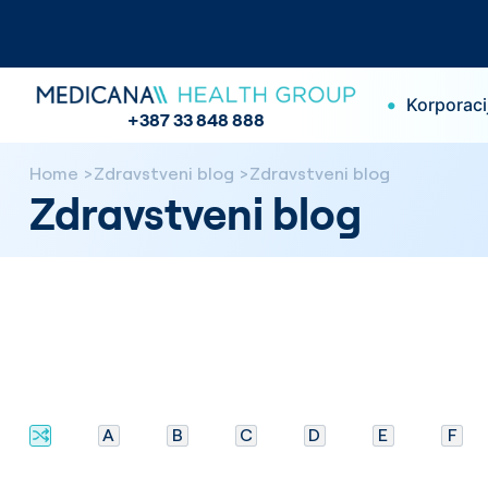
•
Korporaci
+387 33 848 888
Home
Zdravstveni blog
Zdravstveni blog
Zdravstveni blog
A
B
C
D
E
F