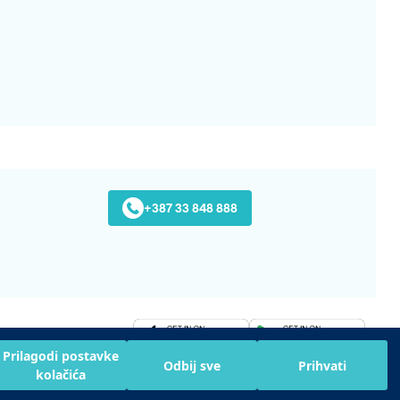
+387 33 848 888
Preuzmite na
Prilagodi postavke
Odbij sve
Prihvati
kolačića