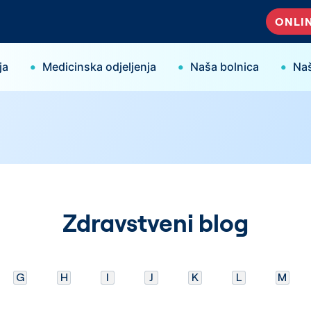
ONLIN
•
•
•
ja
Medicinska odjeljenja
Naša bolnica
Naš
Zdravstveni blog
G
H
I
J
K
L
M