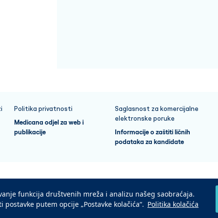
i
Politika privatnosti
Saglasnost za komercijalne
elektronske poruke
Medicana odjel za web i
publikacije
Informacije o zaštiti ličnih
podataka za kandidate
avanje funkcija društvenih mreža i analizu našeg saobraćaja.
iti postavke putem opcije „Postavke kolačića“.
Politika kolačića