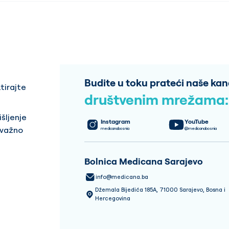
Budite u toku prateći naše kan
tirajte
društvenim mrežama:
šljenje
Instagram
YouTube
 važno
medicanabosnia
@medicanabosnia
Bolnica Medicana Sarajevo
info@medicana.ba
Džemala Bijedića 185A, 71000 Sarajevo, Bosna i
Hercegovina