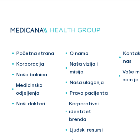
Početna strana
O nama
Kontak
nas
Korporacija
Naša vizija i
misija
Vaše mi
Naša bolnica
nam je
Naša ulaganja
Medicinska
odjeljenja
Prava pacijenta
Naši doktori
Korporativni
identitet
brenda
Ljudski resursi