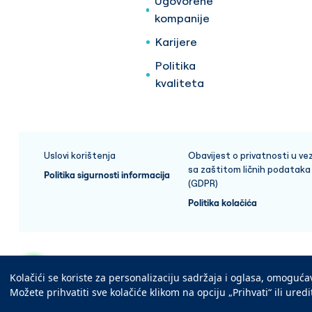
Ugovorene
kompanije
Karijere
Politika
kvaliteta
Uslovi korištenja
Obavijest o privatnosti u vez
sa zaštitom ličnih podataka
Politika sigurnosti informacija
(GDPR)
Politika kolačića
Copyright © 2025 Medicana Health Group
Kolačići se koriste za personalizaciju sadržaja i oglasa, omoguć
Možete prihvatiti sve kolačiće klikom na opciju „Prihvati“ ili ured