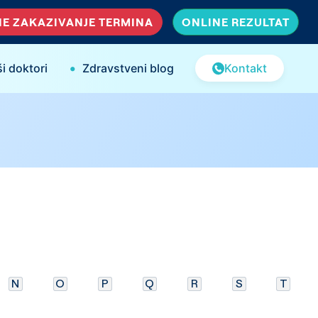
E ZAKAZIVANJE TERMINA
ONLINE REZULTAT
•
i doktori
Zdravstveni blog
Kontakt
N
O
P
Q
R
S
T