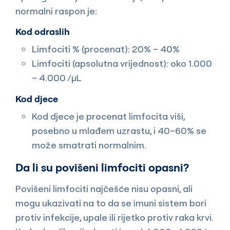
normalni raspon je:
Kod odraslih
Limfociti % (procenat): 20% – 40%
Limfociti (apsolutna vrijednost): oko 1.000
– 4.000 /µL
Kod djece
Kod djece je procenat limfocita viši,
posebno u mlađem uzrastu, i 40–60% se
može smatrati normalnim.
Da li su povišeni limfociti opasni?
Povišeni limfociti najčešće nisu opasni, ali
mogu ukazivati na to da se imuni sistem bori
protiv infekcije, upale ili rijetko protiv raka krvi.