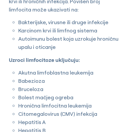
krvi ili hroničnih infekcija. Povišen broj
limfocita može ukazivati na:
Bakterijske, virusne ili druge infekcije
Karcinom krvi ili limfnog sistema
Autoimunu bolest koja uzrokuje hroničnu
upalu i oticanje
Uzroci limfocitoze uključuju:
Akutna limfoblastna leukemija
Babezioza
Bruceloza
Bolest mačjeg ogreba
Hronična limfocitna leukemija
Citomegalovirus (CMV) infekcija
Hepatitis A
Hepatitis B