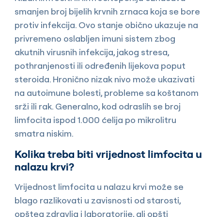
smanjen broj bijelih krvnih zrnaca koja se bore
protiv infekcija. Ovo stanje obično ukazuje na
privremeno oslabljen imuni sistem zbog
akutnih virusnih infekcija, jakog stresa,
pothranjenosti ili određenih lijekova poput
steroida. Hronično nizak nivo može ukazivati
na autoimune bolesti, probleme sa koštanom
srži ili rak. Generalno, kod odraslih se broj
limfocita ispod 1.000 ćelija po mikrolitru
smatra niskim.
Kolika treba biti vrijednost limfocita u
nalazu krvi?
Vrijednost limfocita u nalazu krvi može se
blago razlikovati u zavisnosti od starosti,
opšteg zdravlja i laboratorije, ali opšti