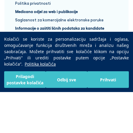
Politika privatnosti
Medicana odjel za web i publikacije
Saglasnost za komercijalne elektronske poruke
Informacije o zaštiti ličnih podataka za kandidate
Kolačići se koriste za personalizaciju sadržaja i oglasa,
+387 33 848 888
omogućavanje funkcija društvenih mreža i analizu našeg
saobraćaja. Možete prihvatiti sve kolačiće klikom na opciju
„Prihvati“ ili urediti postavke putem opcije „Postavke
Copyright © 2025 Medicana Health Group
kolačića“.
Politika kolačića
Preuzmite na
Prilagodi
Odbij sve
Prihvati
postavke kolačića