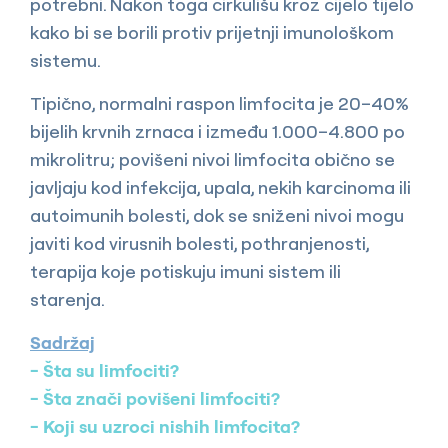
potrebni. Nakon toga cirkulišu kroz cijelo tijelo
kako bi se borili protiv prijetnji imunološkom
sistemu.
Tipično, normalni raspon limfocita je 20–40%
bijelih krvnih zrnaca i između 1.000–4.800 po
mikrolitru; povišeni nivoi limfocita obično se
javljaju kod infekcija, upala, nekih karcinoma ili
autoimunih bolesti, dok se sniženi nivoi mogu
javiti kod virusnih bolesti, pothranjenosti,
terapija koje potiskuju imuni sistem ili
starenja.
Sadržaj
Šta su limfociti?
Šta znači povišeni limfociti?
Koji su uzroci nishih limfocita?