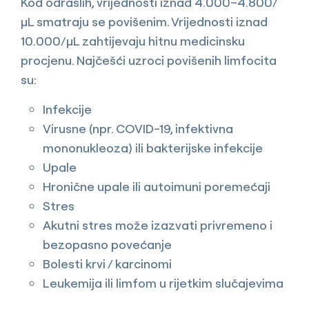
Kod odraslih, vrijednosti iznad 4.000–4.800/
µL smatraju se povišenim. Vrijednosti iznad
10.000/µL zahtijevaju hitnu medicinsku
procjenu. Najčešći uzroci povišenih limfocita
su:
Infekcije
Virusne (npr. COVID-19, infektivna
mononukleoza) ili bakterijske infekcije
Upale
Hronične upale ili autoimuni poremećaji
Stres
Akutni stres može izazvati privremeno i
bezopasno povećanje
Bolesti krvi / karcinomi
Leukemija ili limfom u rijetkim slučajevima