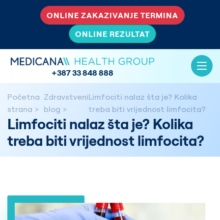
ONLINE ZAKAZIVANJE TERMINA
ONLINE REZULTAT
+387 33 848 888
Početna
Zdravstveni
Limfociti nalaz šta je? Kolika
strana
blog
treba biti vrijednost limfocita?
Limfociti nalaz šta je? Kolika
treba biti vrijednost limfocita?