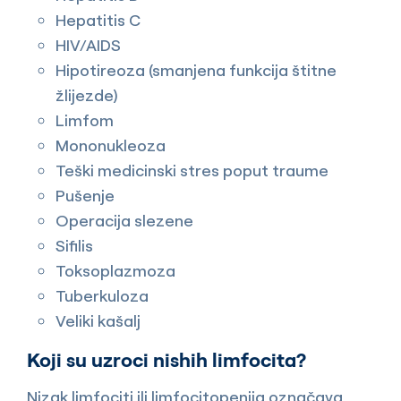
Hepatitis C
HIV/AIDS
Hipotireoza (smanjena funkcija štitne
žlijezde)
Limfom
Mononukleoza
Teški medicinski stres poput traume
Pušenje
Operacija slezene
Sifilis
Toksoplazmoza
Tuberkuloza
Veliki kašalj
Koji su uzroci nishih limfocita?
Nizak limfociti ili limfocitopenija označava