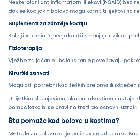
Nesteroidni antiinflamatorni lijekovi (NSAID) bez 
dok se kod jakih bolova mogu koristiti lijekovi na r
Suplementi za zdravlje kostiju
Kalcij i vitamin D jačaju kosti i smanjuju rizik od pr
Fizioterapija
Vježbe za jačanje i balansiranje povećavaju pokretl
Kirurški zahvati
Mogu biti potrebni kod teških preloma ili oštećenj
U rijetkim slučajevima, ako bol u kostima nastaje zb
pomoć kako bi se pravilno tretirao osnovni uzrok.
Šta pomaže kod bolova u kostima?
Metode za ublažavanje boli zavise od uzroka. Kod du