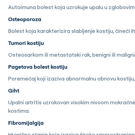
Autoimuna bolest koja uzrokuje upalu u zglobovima
Osteoporoza
Bolest koja karakterizira slabljenje kostiju, čineći
Tumori kostiju
Osteosarkom ili metastatski rak, benigni ili malign
Pagetova bolest kostiju
Poremećaj koji izaziva abnormalnu obnovu kostiju, 
Giht
Upalni artritis uzrokovan visokim nivoom mokraćne
kostima.
Fibromijalgija
Hronično stanje koje izaziva široko rasprostranjenu 