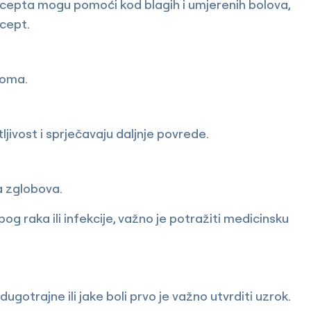
recepta mogu pomoći kod blagih i umjerenih bolova,
ecept.
eloma.
jivost i sprječavaju daljnje povrede.
a zglobova.
og raka ili infekcije, važno je potražiti medicinsku
gotrajne ili jake boli prvo je važno utvrditi uzrok.