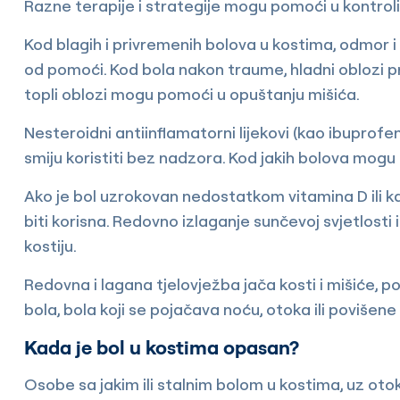
Razne terapije i strategije mogu pomoći u kontrol
Kod blagih i privremenih bolova u kostima, odmor 
od pomoći. Kod bola nakon traume, hladni oblozi prv
topli oblozi mogu pomoći u opuštanju mišića.
Nesteroidni antiinflamatorni lijekovi (kao ibuprofen 
smiju koristiti bez nadzora. Kod jakih bolova mogu se
Ako je bol uzrokovan nedostatkom vitamina D ili 
biti korisna. Redovno izlaganje sunčevoj svjetlost
kostiju.
Redovna i lagana tjelovježba jača kosti i mišiće,
bola, bola koji se pojačava noću, otoka ili poviše
Kada je bol u kostima opasan?
Osobe sa jakim ili stalnim bolom u kostima, uz otok