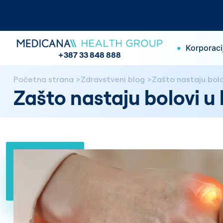
•
Korporaci
+387 33 848 888
Početna strana
Zdravstveni blog
Zašto nastaju bolo
Zašto nastaju bolovi u