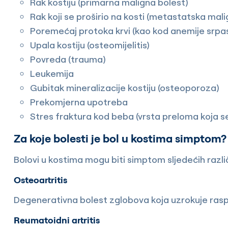
Rak kostiju (primarna maligna bolest)
Rak koji se proširio na kosti (metastatska mali
Poremećaj protoka krvi (kao kod anemije srpast
Upala kostiju (osteomijelitis)
Povreda (trauma)
Leukemija
Gubitak mineralizacije kostiju (osteoporoza)
Prekomjerna upotreba
Stres fraktura kod beba (vrsta preloma koja se
Za koje bolesti je bol u kostima simptom?
Bolovi u kostima mogu biti simptom sljedećih različ
Osteoartritis
Degenerativna bolest zglobova koja uzrokuje raspa
Reumatoidni artritis