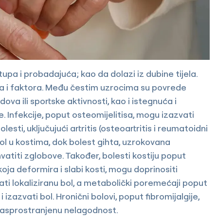
 tupa i probadajuća; kao da dolazi iz dubine tijela.
ja i faktora. Među čestim uzrocima su povrede
va ili sportske aktivnosti, kao i istegnuća i
. Infekcije, poput osteomijelitisa, mogu izazvati
esti, uključujući artritis (osteoartritis i reumatoidni
bol u kostima, dok bolest gihta, uzrokovana
atiti zglobove. Također, bolesti kostiju poput
koja deformira i slabi kosti, mogu doprinositi
ati lokaliziranu bol, a metabolički poremećaji poput
 izazvati bol. Hronični bolovi, poput fibromijalgije,
 rasprostranjenu nelagodnost.