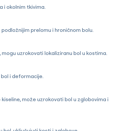
 i okolnim tkivima.
 ih podložnijim prelomu i hroničnom bolu.
i, mogu uzrokovati lokaliziranu bol u kostima.
bol i deformacije.
 kiseline, može uzrokovati bol u zglobovima i
bol, uključujući kosti i zglobove.