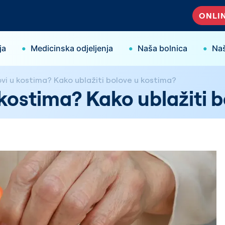
ONLIN
•
•
•
ja
Medicinska odjeljenja
Naša bolnica
Naš
vi u kostima? Kako ublažiti bolove u kostima?
 kostima? Kako ublažiti 