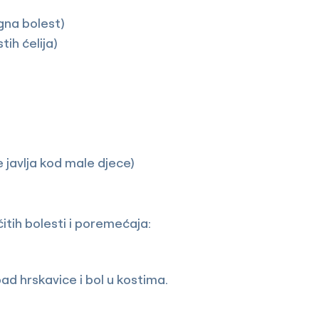
gna bolest)
ih ćelija)
 javlja kod male djece)
itih bolesti i poremećaja:
d hrskavice i bol u kostima.