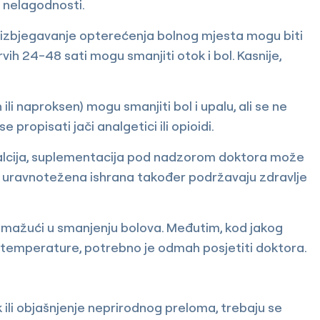
i nelagodnosti.
i izbjegavanje opterećenja bolnog mjesta mogu biti
ih 24-48 sati mogu smanjiti otok i bol. Kasnije,
ili naproksen) mogu smanjiti bol i upalu, ali se ne
 propisati jači analgetici ili opioidi.
kalcija, suplementacija pod nadzorom doktora može
i i uravnotežena ishrana također podržavaju zdravlje
 pomažući u smanjenju bolova. Međutim, kod jakog
ne temperature, potrebno je odmah posjetiti doktora.
 ili objašnjenje neprirodnog preloma, trebaju se