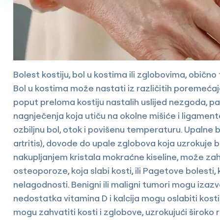
Bolest kostiju, bol u kostima ili zglobovima, obično
Bol u kostima može nastati iz različitih poremeća
poput preloma kostiju nastalih uslijed nezgoda, pado
nagnječenja koja utiču na okolne mišiće i ligamente
ozbiljnu bol, otok i povišenu temperaturu. Upalne bol
artritis), dovode do upale zglobova koja uzrokuje 
nakupljanjem kristala mokraćne kiseline, može zahv
osteoporoze, koja slabi kosti, ili Pagetove bolesti, 
nelagodnosti. Benigni ili maligni tumori mogu izazv
nedostatka vitamina D i kalcija mogu oslabiti kosti i
mogu zahvatiti kosti i zglobove, uzrokujući široko