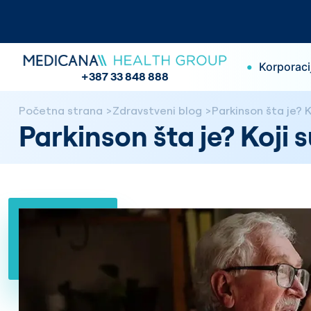
•
Korporaci
+387 33 848 888
Početna strana
Zdravstveni blog
Parkinson šta je? 
Parkinson šta je? Koji