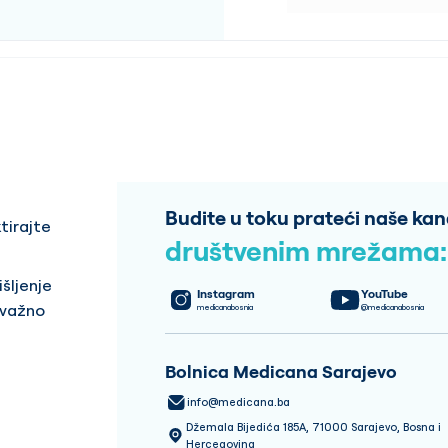
Budite u toku prateći naše kan
tirajte
društvenim mrežama:
šljenje
Instagram
YouTube
 važno
medicanabosnia
@medicanabosnia
Bolnica Medicana Sarajevo
info@medicana.ba
Džemala Bijedića 185A, 71000 Sarajevo, Bosna i
Hercegovina