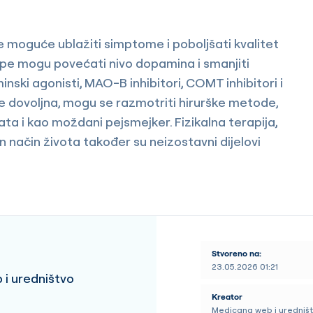
e moguće ublažiti simptome i poboljšati kvalitet
dope mogu povećati nivo dopamina i smanjiti
nski agonisti, MAO-B inhibitori, COMT inhibitori i
nije dovoljna, mogu se razmotriti hirurške metode,
a i kao moždani pejsmejker. Fizikalna terapija,
 način života također su neizostavni dijelovi
Stvoreno na:
23.05.2026 01:21
i uredništvo
Kreator
Medicana web i uredniš