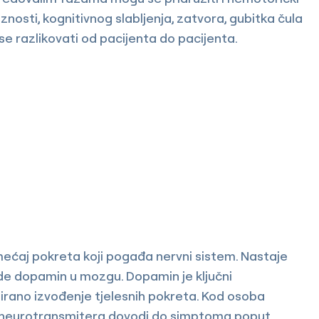
osti, kognitivnog slabljenja, zatvora, gubitka čula
se razlikovati od pacijenta do pacijenta.
mećaj pokreta koji pogađa nervni sistem. Nastaje
de dopamin u mozgu. Dopamin je ključni
irano izvođenje tjelesnih pokreta. Kod osoba
og neurotransmitera dovodi do simptoma poput