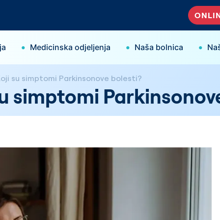
ONLIN
•
•
•
ja
Medicinska odjeljenja
Naša bolnica
Naš
Koji su simptomi Parkinsonove bolesti?
 su simptomi Parkinsonove