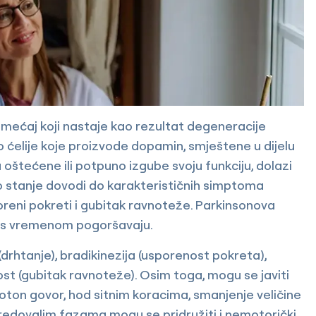
emećaj koji nastaje kao rezultat degeneracije
o ćelije koje proizvode dopamin, smještene u dijelu
štećene ili potpuno izgube svoju funkciju, dolazi
o stanje dovodi do karakterističnih simptoma
oreni pokreti i gubitak ravnoteže. Parkinsonova
e s vremenom pogoršavaju.
rhtanje), bradikinezija (usporenost pokreta),
ost (gubitak ravnoteže). Osim toga, mogu se javiti
oton govor, hod sitnim koracima, smanjenje veličine
apredovalim fazama mogu se pridružiti i nemotorički