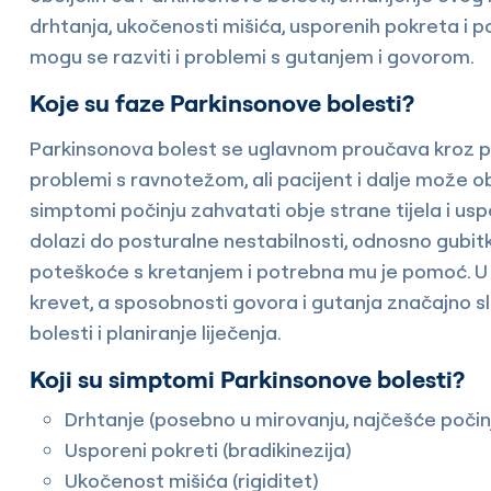
drhtanja, ukočenosti mišića, usporenih pokreta i p
mogu se razviti i problemi s gutanjem i govorom.
Koje su faze Parkinsonove bolesti?
Parkinsonova bolest se uglavnom proučava kroz pet 
problemi s ravnotežom, ali pacijent i dalje može o
simptomi počinju zahvatati obje strane tijela i usp
dolazi do posturalne nestabilnosti, odnosno gubitk
poteškoće s kretanjem i potrebna mu je pomoć. U p
krevet, a sposobnosti govora i gutanja značajno s
bolesti i planiranje liječenja.
Koji su simptomi Parkinsonove bolesti?
Drhtanje (posebno u mirovanju, najčešće počinj
Usporeni pokreti (bradikinezija)
Ukočenost mišića (rigiditet)