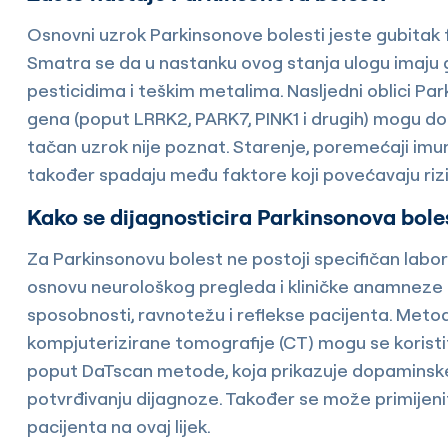
Osnovni uzrok Parkinsonove bolesti jeste gubitak f
Smatra se da u nastanku ovog stanja ulogu imaju g
pesticidima i teškim metalima. Nasljedni oblici Park
gena (poput LRRK2, PARK7, PINK1 i drugih) mogu dop
tačan uzrok nije poznat. Starenje, poremećaji imu
također spadaju među faktore koji povećavaju rizi
Kako se dijagnosticira Parkinsonova bole
Za Parkinsonovu bolest ne postoji specifičan labor
osnovu neurološkog pregleda i kliničke anamneze 
sposobnosti, ravnotežu i reflekse pacijenta. Met
kompjuterizirane tomografije (CT) mogu se koristiti
poput DaTscan metode, koja prikazuje dopaminske
potvrđivanju dijagnoze. Također se može primijeni
pacijenta na ovaj lijek.