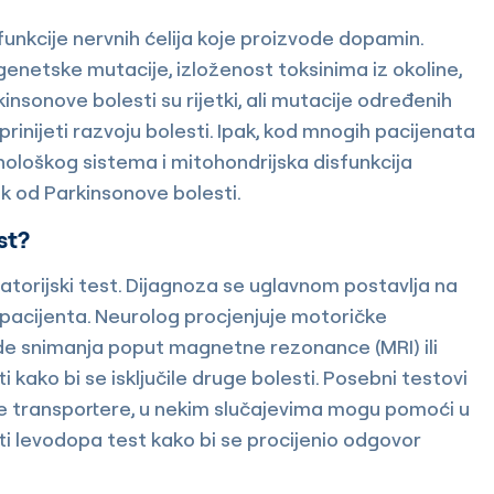
unkcije nervnih ćelija koje proizvode dopamin.
enetske mutacije, izloženost toksinima iz okoline,
insonove bolesti su rijetki, ali mutacije određenih
rinijeti razvoju bolesti. Ipak, kod mnogih pacijenata
nološkog sistema i mitohondrijska disfunkcija
k od Parkinsonove bolesti.
st?
atorijski test. Dijagnoza se uglavnom postavlja na
pacijenta. Neurolog procjenjuje motoričke
ode snimanja poput magnetne rezonance (MRI) ili
 kako bi se isključile druge bolesti. Posebni testovi
 transportere, u nekim slučajevima mogu pomoći u
ti levodopa test kako bi se procijenio odgovor