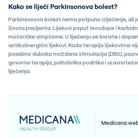
Kako se liječi Parkinsonova bolest?
Parkinsonova bolest nema potpuno izlječenje, ali j
života pacijenta. Lijekovi poput levodope i karbi
motoričke simptome. U liječenju se koriste i dopami
antikolinergični lijekovi. Kada terapija lijekovima 
posebno duboka moždana stimulacija (DBS), poznat
govorna terapija, psihološka podrška i uravnotežen
liječenja.
Medicana web 