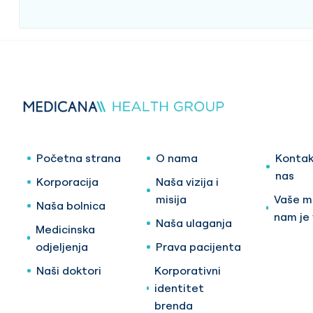
Početna strana
O nama
Kontak
nas
Korporacija
Naša vizija i
misija
Vaše mi
Naša bolnica
nam je
Naša ulaganja
Medicinska
odjeljenja
Prava pacijenta
Naši doktori
Korporativni
identitet
brenda