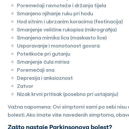
Poremećaji ravnoteže i držanja tijela
Smanjeno njihanje ruku pri hodu
Hod sitnim i ubrzanim koracima (festinacija)
Smanjenje veličine rukopisa (mikrografija)
Smanjena mimika lica (maskasto lice)
Usporavanje i monotonost govora
Poteškoće pri gutanju
Smanjenje čula mirisa
Poremećaji sna
Depresija i anksioznost
Zatvor
Nizak krvni pritisak (posebno pri ustajanju)
Važna napomena: Ovi simptomi sami po sebi nisu d
bolesti. Ako imate više navedenih simptoma, obavez
Zašto nastaje Parkinsonova bolest?