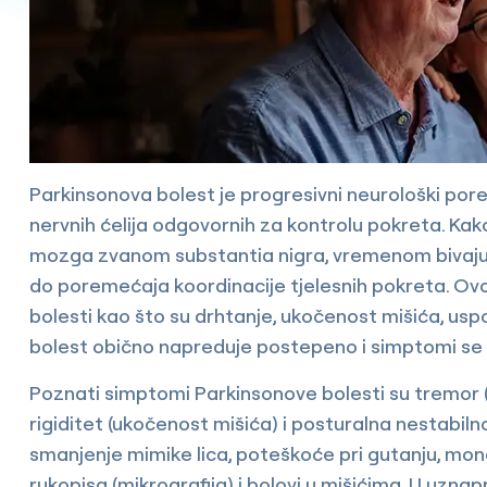
Parkinsonova bolest je progresivni neurološki por
nervnih ćelija odgovornih za kontrolu pokreta. Kak
mozga zvanom substantia nigra, vremenom bivaju o
do poremećaja koordinacije tjelesnih pokreta. Ov
bolesti kao što su drhtanje, ukočenost mišića, usp
bolest obično napreduje postepeno i simptomi s
Poznati simptomi Parkinsonove bolesti su tremor (d
rigiditet (ukočenost mišića) i posturalna nestabiln
smanjenje mimike lica, poteškoće pri gutanju, mon
rukopisa (mikrografija) i bolovi u mišićima. U uzn