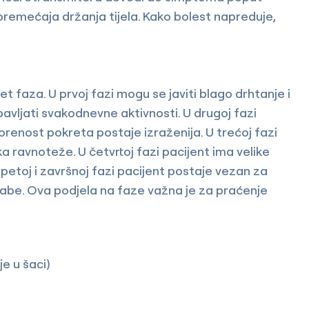
oremećaja držanja tijela. Kako bolest napreduje,
faza. U prvoj fazi mogu se javiti blago drhtanje i
bavljati svakodnevne aktivnosti. U drugoj fazi
orenost pokreta postaje izraženija. U trećoj fazi
a ravnoteže. U četvrtoj fazi pacijent ima velike
etoj i završnoj fazi pacijent postaje vezan za
labe. Ova podjela na faze važna je za praćenje
e u šaci)