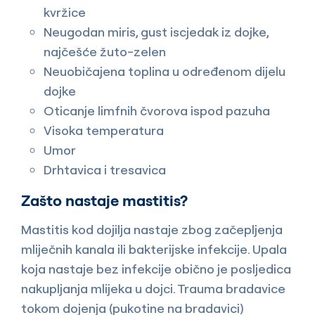
kvržice
Neugodan miris, gust iscjedak iz dojke,
najčešće žuto-zelen
Neuobičajena toplina u određenom dijelu
dojke
Oticanje limfnih čvorova ispod pazuha
Visoka temperatura
Umor
Drhtavica i tresavica
Zašto nastaje mastitis?
Mastitis kod dojilja nastaje zbog začepljenja
mliječnih kanala ili bakterijske infekcije. Upala
koja nastaje bez infekcije obično je posljedica
nakupljanja mlijeka u dojci. Trauma bradavice
tokom dojenja (pukotine na bradavici)