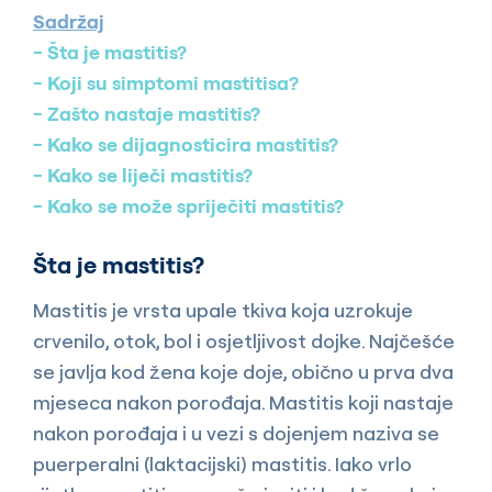
Sadržaj
Šta je mastitis?
Koji su simptomi mastitisa?
Zašto nastaje mastitis?
Kako se dijagnosticira mastitis?
Kako se liječi mastitis?
Kako se može spriječiti mastitis?
Šta je mastitis?
Mastitis je vrsta upale tkiva koja uzrokuje
crvenilo, otok, bol i osjetljivost dojke. Najčešće
se javlja kod žena koje doje, obično u prva dva
mjeseca nakon porođaja. Mastitis koji nastaje
nakon porođaja i u vezi s dojenjem naziva se
puerperalni (laktacijski) mastitis. Iako vrlo