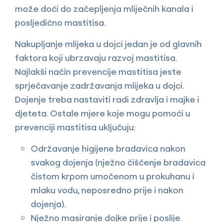
može doći do začepljenja mliječnih kanala i
posljedično mastitisa.
Nakupljanje mlijeka u dojci jedan je od glavnih
faktora koji ubrzavaju razvoj mastitisa.
Najlakši način prevencije mastitisa jeste
sprječavanje zadržavanja mlijeka u dojci.
Dojenje treba nastaviti radi zdravlja i majke i
djeteta. Ostale mjere koje mogu pomoći u
prevenciji mastitisa uključuju:
Održavanje higijene bradavica nakon
svakog dojenja (nježno čišćenje bradavica
čistom krpom umočenom u prokuhanu i
mlaku vodu, neposredno prije i nakon
dojenja).
Nježno masiranje dojke prije i poslije