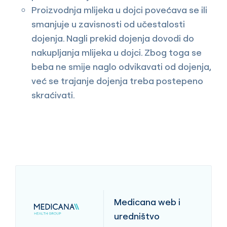
Proizvodnja mlijeka u dojci povećava se ili
smanjuje u zavisnosti od učestalosti
dojenja. Nagli prekid dojenja dovodi do
nakupljanja mlijeka u dojci. Zbog toga se
beba ne smije naglo odvikavati od dojenja,
već se trajanje dojenja treba postepeno
skraćivati.
Medicana web i
uredništvo