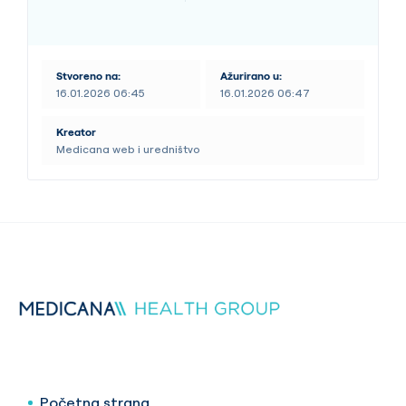
Stvoreno na:
Ažurirano u:
16.01.2026 06:45
16.01.2026 06:47
Kreator
Medicana web i uredništvo
Početna strana