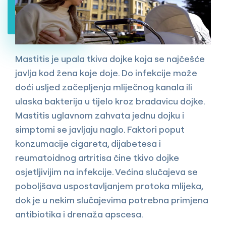
Mastitis je upala tkiva dojke koja se najčešće
javlja kod žena koje doje. Do infekcije može
doći usljed začepljenja mliječnog kanala ili
ulaska bakterija u tijelo kroz bradavicu dojke.
Mastitis uglavnom zahvata jednu dojku i
simptomi se javljaju naglo. Faktori poput
konzumacije cigareta, dijabetesa i
reumatoidnog artritisa čine tkivo dojke
osjetljivijim na infekcije. Većina slučajeva se
poboljšava uspostavljanjem protoka mlijeka,
dok je u nekim slučajevima potrebna primjena
antibiotika i drenaža apscesa.