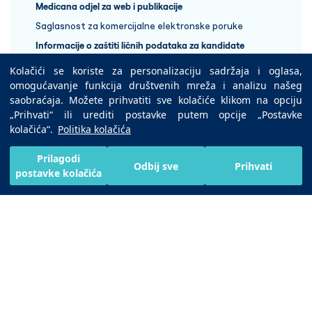
Medicana odjel za web i publikacije
Saglasnost za komercijalne elektronske poruke
Informacije o zaštiti ličnih podataka za kandidate
Kolačići se koriste za personalizaciju sadržaja i oglasa,
+387 33 848 888
omogućavanje funkcija društvenih mreža i analizu našeg
saobraćaja. Možete prihvatiti sve kolačiće klikom na opciju
„Prihvati“ ili urediti postavke putem opcije „Postavke
Copyright © 2025 Medicana Health Group
kolačića“.
Politika kolačića
Preuzmite na
Prilagodi
Odbij sve
Prihvati
postavke kolačića