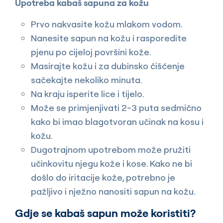
Upotreba kabaš sapuna za kožu
Prvo nakvasite kožu mlakom vodom.
Nanesite sapun na kožu i rasporedite
pjenu po cijeloj površini kože.
Masirajte kožu i za dubinsko čišćenje
sačekajte nekoliko minuta.
Na kraju isperite lice i tijelo.
Može se primjenjivati 2-3 puta sedmično
kako bi imao blagotvoran učinak na kosu i
kožu.
Dugotrajnom upotrebom može pružiti
učinkovitu njegu kože i kose. Kako ne bi
došlo do iritacije kože, potrebno je
pažljivo i nježno nanositi sapun na kožu.
Gdje se kabaš sapun može koristiti?