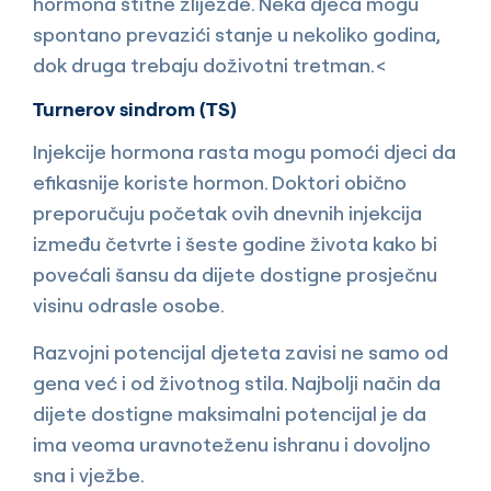
hormona štitne žlijezde. Neka djeca mogu
spontano prevazići stanje u nekoliko godina,
dok druga trebaju doživotni tretman.<
Turnerov sindrom (TS)
Injekcije hormona rasta mogu pomoći djeci da
efikasnije koriste hormon. Doktori obično
preporučuju početak ovih dnevnih injekcija
između četvrte i šeste godine života kako bi
povećali šansu da dijete dostigne prosječnu
visinu odrasle osobe.
Razvojni potencijal djeteta zavisi ne samo od
gena već i od životnog stila. Najbolji način da
dijete dostigne maksimalni potencijal je da
ima veoma uravnoteženu ishranu i dovoljno
sna i vježbe.