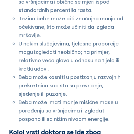
sa vršnjacima i obično se mjeri ispod
standardnih percentila rasta.
Težina bebe može biti značajno manja od
očekivane, što može učiniti da izgleda
mršavije.
U nekim slučajevima, tjelesne proporcije
mogu izgledati neobično; na primjer,
relativno veća glava u odnosu na tijelo ili
kratki udovi.
Beba može kasniti u postizanju razvojnih
prekretnica kao što su prevrtanje,
sjedenje ili puzanje.
Beba može imati manje mišićne mase u
poređenju sa vršnjacima i izgledati
pospano ili sa nižim nivoom energije.
Kojoj vrsti doktora se ide zbog