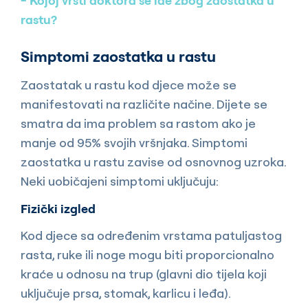
Kojoj vrsti doktora se ide zbog zaostatka u
rastu?
Simptomi zaostatka u rastu
Zaostatak u rastu kod djece može se
manifestovati na različite načine. Dijete se
smatra da ima problem sa rastom ako je
manje od 95% svojih vršnjaka. Simptomi
zaostatka u rastu zavise od osnovnog uzroka.
Neki uobičajeni simptomi uključuju:
Fizički izgled
Kod djece sa određenim vrstama patuljastog
rasta, ruke ili noge mogu biti proporcionalno
kraće u odnosu na trup (glavni dio tijela koji
uključuje prsa, stomak, karlicu i leđa).