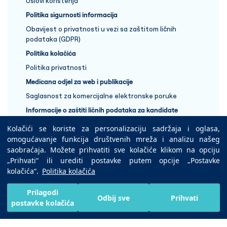
Uslovi korištenja
Politika sigurnosti informacija
Obavijest o privatnosti u vezi sa zaštitom ličnih
podataka (GDPR)
Politika kolačića
Politika privatnosti
Medicana odjel za web i publikacije
Saglasnost za komercijalne elektronske poruke
Informacije o zaštiti ličnih podataka za kandidate
Kolačići se koriste za personalizaciju sadržaja i oglasa,
+387 33 848 888
omogućavanje funkcija društvenih mreža i analizu našeg
saobraćaja. Možete prihvatiti sve kolačiće klikom na opciju
„Prihvati“ ili urediti postavke putem opcije „Postavke
Copyright © 2025 Medicana Health Group
kolačića“.
Politika kolačića
Preuzmite na
Prilagodi
Odbij sve
Prihvati
postavke kolačića