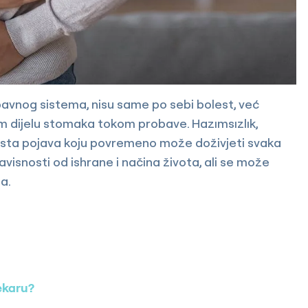
bavnog sistema, nisu same po sebi bolest, već
m dijelu stomaka tokom probave. Hazımsızlık,
česta pojava koju povremeno može doživjeti svaka
avisnosti od ishrane i načina života, ali se može
ma.
ekaru?