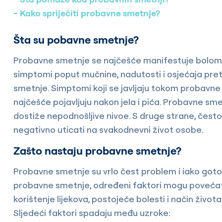
Kako spriječiti probavne smetnje?
Šta su pobavne smetnje?
Probavne smetnje se najčešće manifestuje bolom i
simptomi poput mučnine, nadutosti i osjećaja pre
smetnje. Simptomi koji se javljaju tokom probavne
najčešće pojavljuju nakon jela i pića. Probavne sm
dostiže nepodnošljive nivoe. S druge strane, čest
negativno uticati na svakodnevni život osobe.
Zašto nastaju probavne smetnje?
Probavne smetnje su vrlo čest problem i iako got
probavne smetnje, određeni faktori mogu povećati
korištenje lijekova, postojeće bolesti i način živo
Sljedeći faktori spadaju među uzroke: