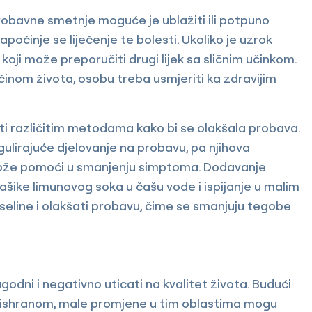
robavne smetnje moguće je ublažiti ili potpuno
apočinje se liječenje te bolesti. Ukoliko je uzrok
r, koji može preporučiti drugi lijek sa sličnim učinkom.
inom života, osobu treba usmjeriti ka zdravijim
ti različitim metodama kako bi se olakšala probava.
gulirajuće djelovanje na probavu, pa njihova
 može pomoći u smanjenju simptoma. Dodavanje
kašike limunovog soka u čašu vode i ispijanje u malim
seline i olakšati probavu, čime se smanjuju tegobe
dni i negativno uticati na kvalitet života. Budući
i ishranom, male promjene u tim oblastima mogu