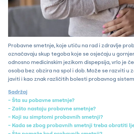
Probavne smetnje, koje utiču na rad i zdravlje pro
označavaju skup tegoba koje se osjećaju u gornje
odnosno medicinskim jezikom dispepsija, vrlo je 
osoba bez obzira na spol i dob. Može se razviti u z
javiti i kao znak različitih bolesti probavnog siste
Sadržaj
Šta su pobavne smetnje?
Zašto nastaju probavne smetnje?
Koji su simptomi probavnih smetnji?
Kada se zbog probavnih smetnji treba obratiti lj
Šta pomaže kod probavnih smetnji?