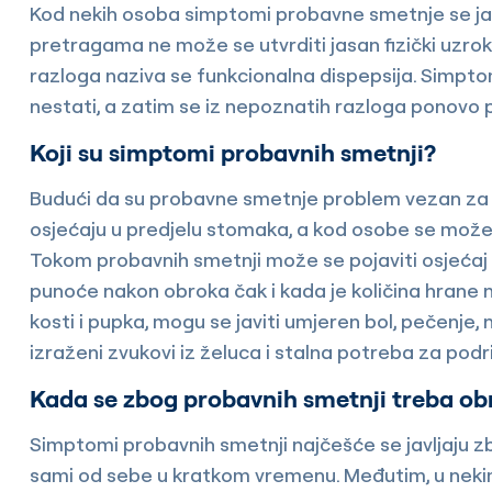
Kod nekih osoba simptomi probavne smetnje se javl
pretragama ne može se utvrditi jasan fizički uzro
razloga naziva se funkcionalna dispepsija. Simp
nestati, a zatim se iz nepoznatih razloga ponovo p
Koji su simptomi probavnih smetnji?
Budući da su probavne smetnje problem vezan za 
osjećaju u predjelu stomaka, a kod osobe se može 
Tokom probavnih smetnji može se pojaviti osjećaj r
punoće nakon obroka čak i kada je količina hrane
kosti i pupka, mogu se javiti umjeren bol, pečenje,
izraženi zvukovi iz želuca i stalna potreba za podr
Kada se zbog probavnih smetnji treba obr
Simptomi probavnih smetnji najčešće se javljaju z
sami od sebe u kratkom vremenu. Međutim, u neki