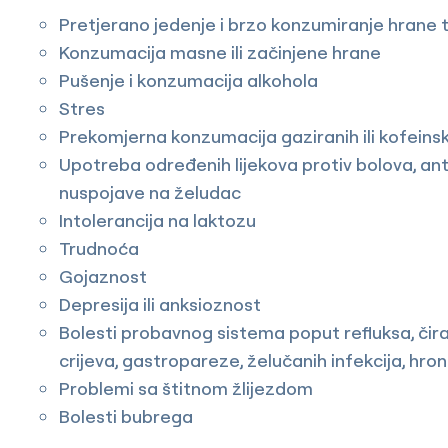
Pretjerano jedenje i brzo konzumiranje hrane
Konzumacija masne ili začinjene hrane
Pušenje i konzumacija alkohola
Stres
Prekomjerna konzumacija gaziranih ili kofeins
Upotreba određenih lijekova protiv bolova, anti
nuspojave na želudac
Intolerancija na laktozu
Trudnoća
Gojaznost
Depresija ili anksioznost
Bolesti probavnog sistema poput refluksa, čira, 
crijeva, gastropareze, želučanih infekcija, hro
Problemi sa štitnom žlijezdom
Bolesti bubrega