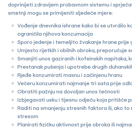
doprinijeti zdravijem probavnom sistemu i sprječ
smetnji mogu se primijeniti sljedeće mjere:
Vođenje dnevnika ishrane kako bi se utvrdilo ko
ograničila njihova konzumacija
Sporo jedenje i temeljito žvakanje hrane prij
Umjesto rijetkih i obilnih obroka, preporučuje
Smanjiti unos gaziranih i kofeinskih napitaka, k
Prestanak pušenja i upotrebe drugih duhanski
Rjeđe konzumirati masnu i začinjenu hranu
Večeru konzumirati najmanje tri sata prije od
Obratiti pažnju na dovoljan unos tečnosti
Izbjegavati usku i tijesnu odjeću koja pritišće
Raditi na smanjenju stresnih faktora ili, ako to
stresom
Planirati fizičku aktivnost prije obroka ili najm