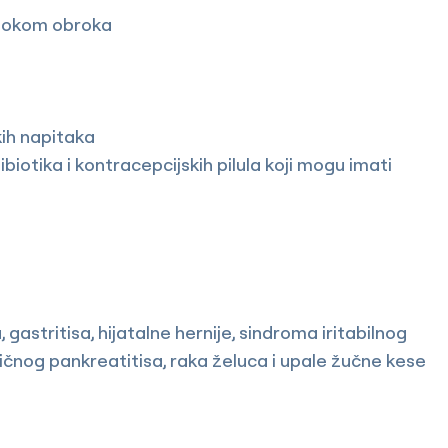
 tokom obroka
kih napitaka
biotika i kontracepcijskih pilula koji mogu imati
gastritisa, hijatalne hernije, sindroma iritabilnog
ničnog pankreatitisa, raka želuca i upale žučne kese