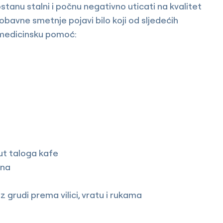
tanu stalni i počnu negativno uticati na kvalitet
robavne smetnje pojavi bilo koji od sljedećih
 medicinsku pomoć:
put taloga kafe
ana
z grudi prema vilici, vratu i rukama