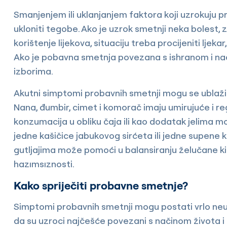
Smanjenjem ili uklanjanjem faktora koji uzrokuju p
ukloniti tegobe. Ako je uzrok smetnji neka bolest, z
korištenje lijekova, situaciju treba procijeniti ljeka
Ako je pobavna smetnja povezana s ishranom i nač
izborima.
Akutni simptomi probavnih smetnji mogu se ublaži
Nana, đumbir, cimet i komorač imaju umirujuće i re
konzumacija u obliku čaja ili kao dodatak jelima
jedne kašičice jabukovog sirćeta ili jedne supene 
gutljajima može pomoći u balansiranju želučane ki
hazımsıznosti.
Kako spriječiti probavne smetnje?
Simptomi probavnih smetnji mogu postati vrlo neugo
da su uzroci najčešće povezani s načinom života 