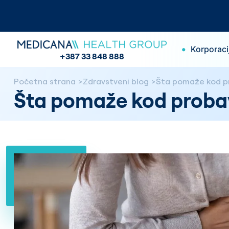
•
Korporaci
+387 33 848 888
Početna strana
Zdravstveni blog
Šta pomaže kod p
Šta pomaže kod proba