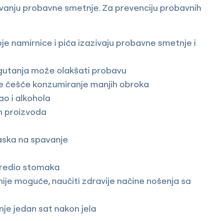
avanju probavne smetnje. Za prevenciju probavnih
je namirnice i pića izazivaju probavne smetnje i
e gutanja može olakšati probavu
 se češće konzumiranje manjih obroka
ao i alkohola
h proizvoda
laska na spavanje
 predio stomaka
 nije moguće, naučiti zdravije načine nošenja sa
anje jedan sat nakon jela