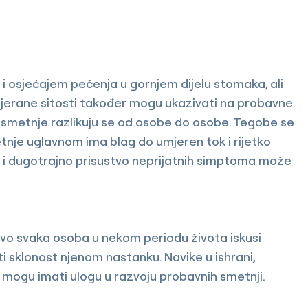
 osjećajem pečenja u gornjem dijelu stomaka, ali
tjerane sitosti također mogu ukazivati na probavne
 smetnje razlikuju se od osobe do osobe. Tegobe se
etnje uglavnom ima blag do umjeren tok i rijetko
o i dugotrajno prisustvo neprijatnih simptoma može
ovo svaka osoba u nekom periodu života iskusi
 sklonost njenom nastanku. Navike u ishrani,
ta mogu imati ulogu u razvoju probavnih smetnji.