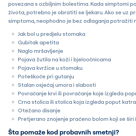
povezana s ozbiljnim bolestima. Kada simptomi pos
života, potrebno je obratiti se ljekaru. Ako se uz p
simptoma, neophodno je bez odlaganja potražiti
Jak bol u predjelu stomaka
Gubitak apetita
Naglo mršavljenje
Pojava žutila na koži i bjeloočnicama
Pojava kvržice u stomaku
Poteškoće pri gutanju
Stalan osjećaj umora i slabosti
Povraćanje krvi ili povraćanje koje izgleda po
Crna stolica ili stolica koja izgleda poput katr
Otežano disanje
Pretjerano znojenje praćeno bolom koji se širi i
Šta pomaže kod probavnih smetnji?