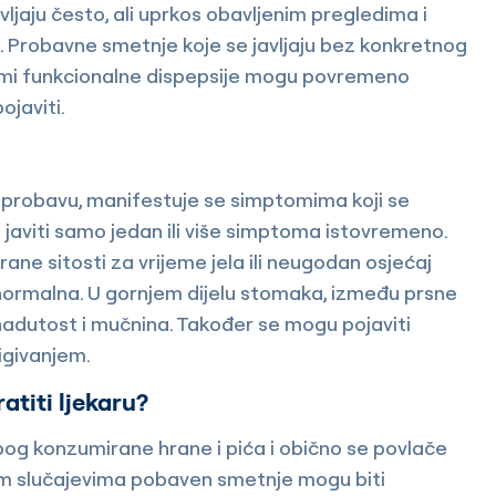
jaju često, ali uprkos obavljenim pregledima i
k. Probavne smetnje koje se javljaju bez konkretnog
tomi funkcionalne dispepsije mogu povremeno
ojaviti.
probavu, manifestuje se simptomima koji se
javiti samo jedan ili više simptoma istovremeno.
ane sitosti za vrijeme jela ili neugodan osjećaj
 normalna. U gornjem dijelu stomaka, između prsne
 nadutost i mučnina. Također se mogu pojaviti
igivanjem.
atiti ljekaru?
bog konzumirane hrane i pića i obično se povlače
m slučajevima pobaven smetnje mogu biti