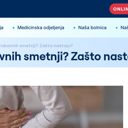
ONLIN
•
•
•
ja
Medicinska odjeljenja
Naša bolnica
Naš
robavnih smetnji? Zašto nastaju?
vnih smetnji? Zašto nas