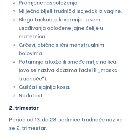
Promjene raspoloženja.
Mliječno bijeli trudnički iscjedak iz vagine.
Blago tačkasto krvarenje tokom
usađivanja oplođene jajne ćelije u
maternicu.
Grčevi, obično slični menstrualnim
bolovima.
Potamnjela koža ili smeđe mrlje na licu
(ovo se naziva kloazma faciei ili „maska
trudnoće“).
Gušća i sjajnija kosa.
Nadutost.
2. trimestar
Period od 13. do 28. sedmice trudnoće naziva
se 2. trimestar.