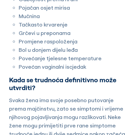
Pojačan osjet mirisa
Mučnina
Tačkasto krvarenje
Grčevi u preponama
Promjene raspoloženja
Bol u donjem dijelu leđa
Povećanje tjelesne temperature
Povećan vaginalni iscjedak
Kada se trudnoća definitivno može
utvrditi?
Svaka žena ima svoje posebno putovanje
prema majčinstvu, zato se simptomi i vrijeme
njihovog pojavljivanja mogu razlikovati. Neke
žene mogu primijetiti prve rane simptome
trudnoće jednu ili dvije sedmice nakon začeća,