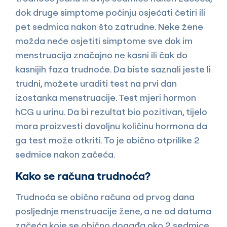
dok druge simptome počinju osjećati četiri ili
pet sedmica nakon što zatrudne. Neke žene
možda neće osjetiti simptome sve dok im
menstruacija značajno ne kasni ili čak do
kasnijih faza trudnoće. Da biste saznali jeste li
trudni, možete uraditi test na prvi dan
izostanka menstruacije. Test mjeri hormon
hCG u urinu. Da bi rezultat bio pozitivan, tijelo
mora proizvesti dovoljnu količinu hormona da
ga test može otkriti. To je obično otprilike 2
sedmice nakon začeća.
Kako se računa trudnoća?
Trudnoća se obično računa od prvog dana
posljednje menstruacije žene, a ne od datuma
začeća koje se obično događa oko 2 sedmice