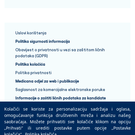
Uslovi korištenja
Politika sigurnosti informacija
Obavijest o privatnosti u vezi sa zaštitom ličnih
podataka (GDPR)
Politika kolačića
Politika privatnosti
Medicana odjel za web i publikacije
Saglasnost za komercijalne elektronske poruke
Informacije o zaštiti ličnih podataka za kandidate
Kolačići se koriste za personalizaciju sadržaja i oglasa,
+387 33 848 888
omogućavanje funkcija društvenih mreža i analizu našeg
saobraćaja. Možete prihvatiti sve kolačiće klikom na opciju
„Prihvati“ ili urediti postavke putem opcije „Postavke
Copyright © 2025 Medicana Health Group
kolačića“.
Politika kolačića