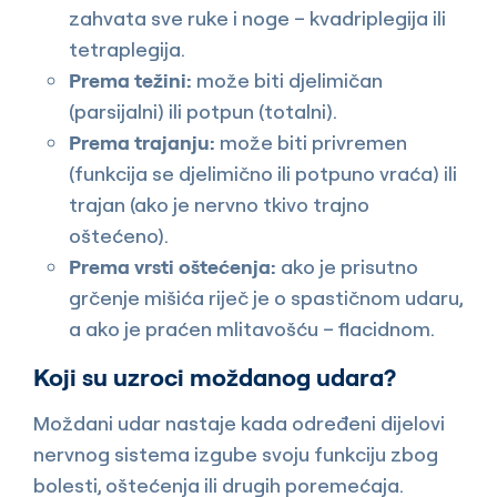
zahvata sve ruke i noge – kvadriplegija ili
tetraplegija.
Prema težini:
može biti djelimičan
(parsijalni) ili potpun (totalni).
Prema trajanju:
može biti privremen
(funkcija se djelimično ili potpuno vraća) ili
trajan (ako je nervno tkivo trajno
oštećeno).
Prema vrsti oštećenja:
ako je prisutno
grčenje mišića riječ je o spastičnom udaru,
a ako je praćen mlitavošću – flacidnom.
Koji su uzroci moždanog udara?
Moždani udar nastaje kada određeni dijelovi
nervnog sistema izgube svoju funkciju zbog
bolesti, oštećenja ili drugih poremećaja.