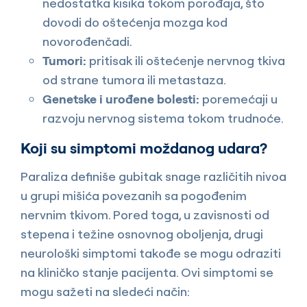
nedostatka kisika tokom porođaja, što
dovodi do oštećenja mozga kod
novorođenčadi.
Tumori:
pritisak ili oštećenje nervnog tkiva
od strane tumora ili metastaza.
Genetske i urođene bolesti:
poremećaji u
razvoju nervnog sistema tokom trudnoće.
Koji su simptomi moždanog udara?
Paraliza definiše gubitak snage različitih nivoa
u grupi mišića povezanih sa pogođenim
nervnim tkivom. Pored toga, u zavisnosti od
stepena i težine osnovnog oboljenja, drugi
neurološki simptomi takođe se mogu odraziti
na kliničko stanje pacijenta. Ovi simptomi se
mogu sažeti na sledeći način: