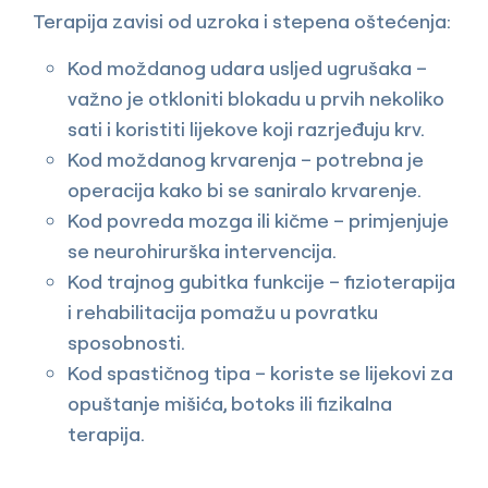
Terapija zavisi od uzroka i stepena oštećenja:
Kod moždanog udara usljed ugrušaka –
važno je otkloniti blokadu u prvih nekoliko
sati i koristiti lijekove koji razrjeđuju krv.
Kod moždanog krvarenja – potrebna je
operacija kako bi se saniralo krvarenje.
Kod povreda mozga ili kičme – primjenjuje
se neurohirurška intervencija.
Kod trajnog gubitka funkcije – fizioterapija
i rehabilitacija pomažu u povratku
sposobnosti.
Kod spastičnog tipa – koriste se lijekovi za
opuštanje mišića, botoks ili fizikalna
terapija.