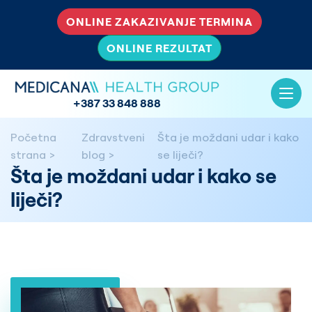
ONLINE ZAKAZIVANJE TERMINA
ONLINE REZULTAT
+387 33 848 888
Početna
Zdravstveni
Šta je moždani udar i kako
strana
blog
se liječi?
Šta je moždani udar i kako se
liječi?