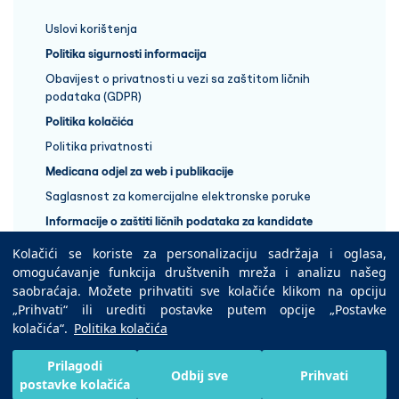
Uslovi korištenja
Politika sigurnosti informacija
Obavijest o privatnosti u vezi sa zaštitom ličnih
podataka (GDPR)
Politika kolačića
Politika privatnosti
Medicana odjel za web i publikacije
Saglasnost za komercijalne elektronske poruke
Informacije o zaštiti ličnih podataka za kandidate
Kolačići se koriste za personalizaciju sadržaja i oglasa,
+387 33 848 888
omogućavanje funkcija društvenih mreža i analizu našeg
saobraćaja. Možete prihvatiti sve kolačiće klikom na opciju
„Prihvati“ ili urediti postavke putem opcije „Postavke
Copyright © 2025 Medicana Health Group
kolačića“.
Politika kolačića
Preuzmite na
Prilagodi
Odbij sve
Prihvati
postavke kolačića