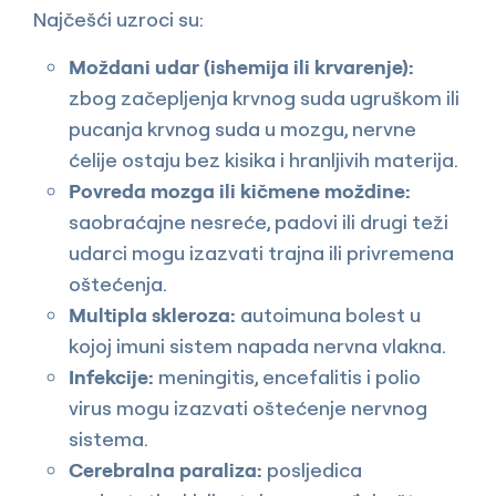
Najčešći uzroci su:
Moždani udar (ishemija ili krvarenje):
zbog začepljenja krvnog suda ugruškom ili
pucanja krvnog suda u mozgu, nervne
ćelije ostaju bez kisika i hranljivih materija.
Povreda mozga ili kičmene moždine:
saobraćajne nesreće, padovi ili drugi teži
udarci mogu izazvati trajna ili privremena
oštećenja.
Multipla skleroza:
autoimuna bolest u
kojoj imuni sistem napada nervna vlakna.
Infekcije:
meningitis, encefalitis i polio
virus mogu izazvati oštećenje nervnog
sistema.
Cerebralna paraliza:
posljedica