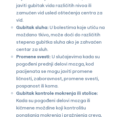
javiti gubitak vida različitih nivoa ili
zamućen vid usled oštećenja centra za
vid.
Gubitak sluha:
U bolestima koje utiču na
moždano tkivo, može doći do različitih
stepena gubitka sluha ako je zahvaćen
centar za sluh.
Promene svesti:
U slučajevima kada su
pogođeni prednji delovi mozga, kod
pacijenata se mogu javiti promene
ličnosti, zaboravnost, promene svesti,
pospanost ili koma.
Gubitak kontrole mokrenja ili stolice:
Kada su pogođeni delovi mozga ili
kičmene moždine koji kontrolišu
ponašanja mokrenja i pražnjenja creva,