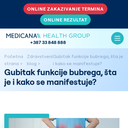
ONLINE ZAKAZIVANJE TERMINA
ONLINE REZULTAT
+387 33 848 888
Početna
Zdravstveni
Gubitak funkcije bubrega, šta je
strana
blog
i kako se manifestuje?
Gubitak funkcije bubrega, šta
je i kako se manifestuje?