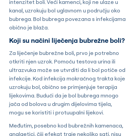
intenzitet boli. Veći kamenci, koji ne ulaze u
kanal, uzrokuju bol uglavnom u području oko
bubrega. Bol bubrega povezana s infekcijama
obično je blaža.
Koji su načini liječenja bubrežne boli?
Za liječenje bubrežne boli, prvo je potrebno
otkriti njen uzrok. Pomoću testova urina ili
ultrazvuka može se utvrditi da li bol potiče od
infekcije. Kod infekcija mokraćnog trakta koje
uzrokuju bol, obično se primjenjuje terapija
lijekovima. Budući da je bol bubrega mnogo
jača od bolova u drugim dijelovima tijela,
mogu se koristiti i protuupalni lijekovi.
Međutim, posebno kod bubrežnih kamenaca,
analgetici, čiji efekat traje nekoliko sati, nisu