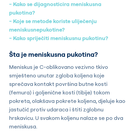
Kako se dijagnosticira meniskusna
pukotina?
Koje se metode koriste uliječenju
meniskusnepukotine?
Kako spriječiti meniskusnu pukotinu?
Šta je meniskusna pukotina?
Meniskus je C-oblikovano vezivno tkivo
smješteno unutar zgloba koljena koje
sprečava kontakt površina butne kosti
(femura) i goljenične kosti (tibije) tokom
pokreta, olakšava pokrete koljena, djeluje kao
jastučić protiv udaraca i štiti zglobnu
hrskavicu. U svakom koljenu nalaze se po dva
meniskusa.