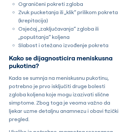
Ograničeni pokreti zgloba
Zvuk pucketanja ili „klik“ prilikom pokreta
(krepitacija)
Osjećaj „zaključavanja“ zgloba ili
„popuštanja“ koljena
Slabost i otežano izvođenje pokreta
Kako se dijagnosticira meniskusna
pukotina?
Kada se sumnja na meniskusnu pukotinu,
potrebno je prvo isključiti druge bolesti
zgloba koljena koje mogu izazivati slične
simptome. Zbog toga je veoma važno da
ljekar uzme detaljnu anamnezu i obavi fizički
pregled.
Ukoliko je potrebno, magnetna rezonanca