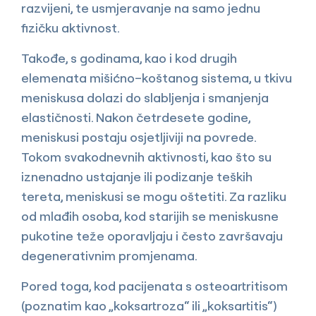
razvijeni, te usmjeravanje na samo jednu
fizičku aktivnost.
Takođe, s godinama, kao i kod drugih
elemenata mišićno–koštanog sistema, u tkivu
meniskusa dolazi do slabljenja i smanjenja
elastičnosti. Nakon četrdesete godine,
meniskusi postaju osjetljiviji na povrede.
Tokom svakodnevnih aktivnosti, kao što su
iznenadno ustajanje ili podizanje teških
tereta, meniskusi se mogu oštetiti. Za razliku
od mlađih osoba, kod starijih se meniskusne
pukotine teže oporavljaju i često završavaju
degenerativnim promjenama.
Pored toga, kod pacijenata s osteoartritisom
(poznatim kao „koksartroza“ ili „koksartitis“)