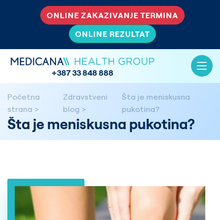
ONLINE ZAKAZIVANJE TERMINA
ONLINE REZULTAT
+387 33 848 888
Početna
Zdravstveni
Šta je meniskusna
strana
blog
pukotina?
Šta je meniskusna pukotina?