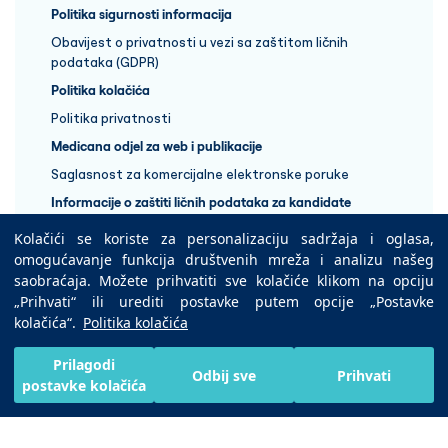
Politika sigurnosti informacija
Obavijest o privatnosti u vezi sa zaštitom ličnih
podataka (GDPR)
Politika kolačića
Politika privatnosti
Medicana odjel za web i publikacije
Saglasnost za komercijalne elektronske poruke
Informacije o zaštiti ličnih podataka za kandidate
Kolačići se koriste za personalizaciju sadržaja i oglasa,
+387 33 848 888
omogućavanje funkcija društvenih mreža i analizu našeg
saobraćaja. Možete prihvatiti sve kolačiće klikom na opciju
„Prihvati“ ili urediti postavke putem opcije „Postavke
Copyright © 2025 Medicana Health Group
kolačića“.
Politika kolačića
Preuzmite na
Prilagodi
Odbij sve
Prihvati
postavke kolačića