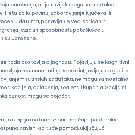
ćaje pamćenja, ali još uvijek mogu samostalno
i (lista za kupovinu, zaboravljanje ključeva ili
ćenju datuma, ponavljanje već ispričanih
egresija jezičkih sposobnosti, poteškoće u
 nisu ugrožene.
 se tada postavlja dijagnoza. Pojavljuju se kognitivni
avljaju naučene radnje (apraxis), javljaju se gubitci
bavljanjem rutinskih zadataka, ne mogu samostalno
moć kod jela, oblačenja, toaleta i kupanja. Socijalni
anksioznost mogu se pojačati.
em, razvijaju motoričke poremećaje, posturalne
tpuno zavisni od tuđe pomoći, uključujući