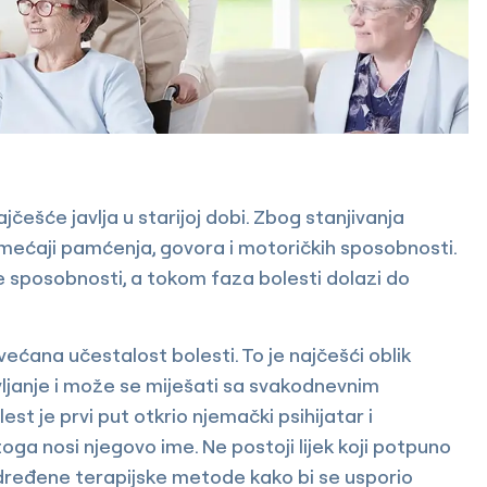
češće javlja u starijoj dobi. Zbog stanjivanja
mećaji pamćenja, govora i motoričkih sposobnosti.
e sposobnosti, a tokom faza bolesti dolazi do
ćana učestalost bolesti. To je najčešći oblik
vljanje i može se miješati sa svakodnevnim
t je prvi put otkrio njemački psihijatar i
oga nosi njegovo ime. Ne postoji lijek koji potpuno
 određene terapijske metode kako bi se usporio