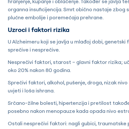
hranjenje, kupanje i oblačenje. Također se javlja 
organna insuficijencija. Smrt obično nastaje zbog s
plućne embolije i poremećaja prehrane.
Uzroci i faktori rizika
U Alzheimeru koji se javlja u mlađoj dobi, genetski f
sprečive i nesprečive.
Nesprečivi faktori, starost – glavni faktor rizika;
oko 20% nakon 80 godina.
Sprečivi faktori, alkohol, pušenje, droga, nizak nivo
uvjeti i loša ishrana.
Srčano-žilne bolesti, hipertenzija i pretilost takođ
posebno nakon menopauze kada opada nivo estro
Ostali nesprečivi faktori: nagli gubici, traumatsk