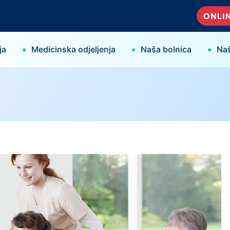
ONLIN
•
•
•
ja
Medicinska odjeljenja
Naša bolnica
Naš