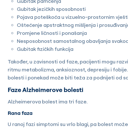
Gubitak pamćenja
Gubitak jezičkih sposobnosti
Pojava poteškoća u vizuelno-prostornim vješ
Oštećenje apstraktnog mišljenja i prosuđivanj
Promjene ličnosti i ponašanja
Nesposobnost samostalnog obavljanja svakodn
Gubitak fizičkih funkcija
Također, u zavisnosti od faze, pacijenti mogu razvi
ritmu metabolizma, anksioznost, depresiju i fobije
bolesti i ponekad može biti teža za podnijeti od s
Faze Alzheimerove bolesti
Alzheimerova bolest ima tri faze.
Rana faza
U ranoj fazi simptomi su vrlo blagi, pa bolest može