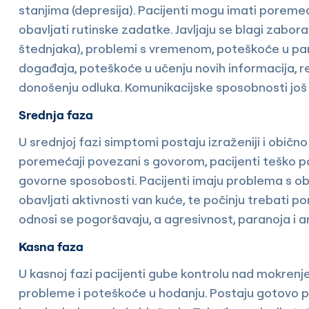
stanjima (depresija). Pacijenti mogu imati poreme
obavljati rutinske zadatke. Javljaju se blagi zaborav
štednjaka), problemi s vremenom, poteškoće u pam
događaja, poteškoće u učenju novih informacija, r
donošenju odluka. Komunikacijske sposobnosti još
Srednja faza
U srednjoj fazi simptomi postaju izraženiji i obično
poremećaji povezani s govorom, pacijenti teško pon
govorne sposobosti. Pacijenti imaju problema s o
obavljati aktivnosti van kuće, te počinju trebati po
odnosi se pogoršavaju, a agresivnost, paranoja i 
Kasna faza
U kasnoj fazi pacijenti gube kontrolu nad mokrenj
probleme i poteškoće u hodanju. Postaju gotovo po