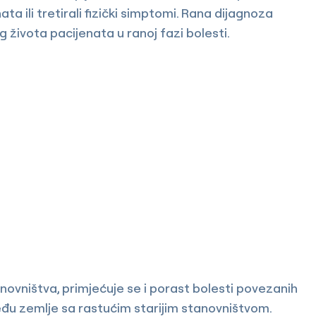
ta ili tretirali fizički simptomi. Rana dijagnoza
ivota pacijenata u ranoj fazi bolesti.
novništva, primjećuje se i porast bolesti povezanih
đu zemlje sa rastućim starijim stanovništvom.