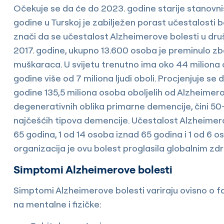
Očekuje se da će do 2023. godine starije stanovništ
godine u Turskoj je zabilježen porast učestalosti b
znači da se učestalost Alzheimerove bolesti u dru
2017. godine, ukupno 13.600 osoba je preminulo zb
muškaraca. U svijetu trenutno ima oko 44 miliona 
godine više od 7 miliona ljudi oboli. Procjenjuje se
godine 135,5 miliona osoba oboljelih od Alzheimero
degenerativnih oblika primarne demencije, čini 50-
najčešćih tipova demencije. Učestalost Alzheimero
65 godina, 1 od 14 osoba iznad 65 godina i 1 od 6 
organizacija je ovu bolest proglasila globalnim 
Simptomi Alzheimerove bolesti
Simptomi Alzheimerove bolesti variraju ovisno o fazi
na mentalne i fizičke: