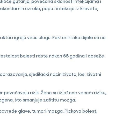
teškoće gutanja, povećana sklonost infekcijama i
ekundarnih uzroka, poput infekcija iz kreveta,
aktori igraju veću ulogu. Faktori rizika dijele se na
 učestalost bolesti raste nakon 65 godina i doseže
 obrazovanja, sjedilački način života, loši životni
er povećavaju rizik. Žene su izložene većem riziku,
gena, što smanjuje zaštitu mozga.
e povrede glave, tumori mozga, Pickova bolest,