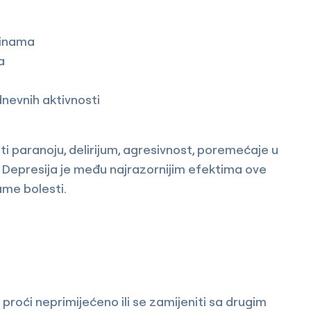
tinama
a
evnih aktivnosti
ti paranoju, delirijum, agresivnost, poremećaje u
. Depresija je među najrazornijim efektima ove
ame bolesti.
 proći neprimijećeno ili se zamijeniti sa drugim