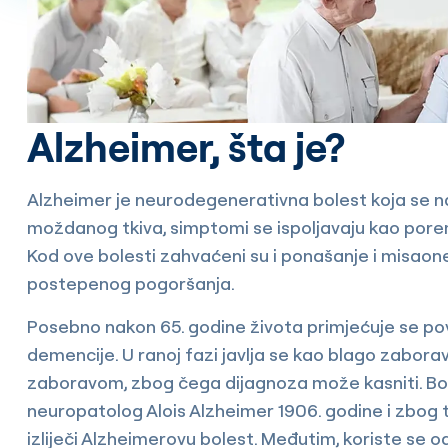
Alzheimer, šta je?
Alzheimer je neurodegenerativna bolest koja se naj
moždanog tkiva, simptomi se ispoljavaju kao pore
Kod ove bolesti zahvaćeni su i ponašanje i misaon
postepenog pogoršanja.
Posebno nakon 65. godine života primjećuje se pove
demencije. U ranoj fazi javlja se kao blago zabora
zaboravom, zbog čega dijagnoza može kasniti. Boles
neuropatolog Alois Alzheimer 1906. godine i zbog t
izliječi Alzheimerovu bolest. Međutim, koriste se