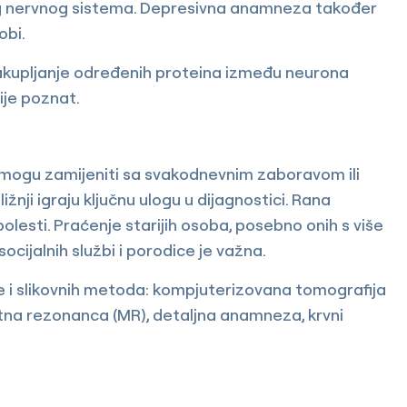
og nervnog sistema. Depresivna anamneza također
obi.
a nakupljanje određenih proteina između neurona
ije poznat.
i mogu zamijeniti sa svakodnevnim zaboravom ili
nji igraju ključnu ulogu u dijagnostici. Rana
lesti. Praćenje starijih osoba, posebno onih s više
ocijalnih službi i porodice je važna.
e i slikovnih metoda: kompjuterizovana tomografija
tna rezonanca (MR), detaljna anamneza, krvni