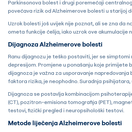
Parkinsonova bolest i drugi poremećaji centraln
povećava rizik od Alzheimerove bolesti u starijoj d
Uzrok bolesti još uvijek nije poznat, ali se zna d
ometa funkcije ćelija, iako uzrok ove akumulacije n
Dijagnoza Alzheimerove bolesti
Ranu dijagnozu je teško postaviti, jer se simptom
depresijom. Promjene u ponašanju koje primijete bliž
dijagnoza je važna za usporavanje napredovanja bo
faktora rizika, je neophodno. Suradnja psihijatara, s
Dijagnoza se postavlja kombinacijom psihoterapij
(CT), pozitron-emisiona tomografija (PET), magne
testovi, fizički pregled i neuropsihološki testovi.
Metode liječenja Alzheimerove bolesti