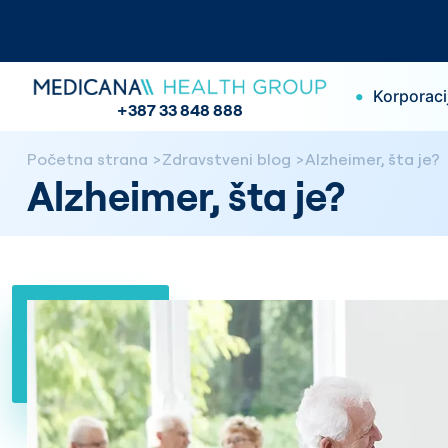
•
Korporaci
+387 33 848 888
Početna strana
Zdravstveni blog
Alzheimer, šta je?
Alzheimer, šta je?