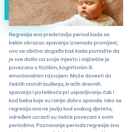
Regresija sna predstavlja period kada se
bebin obrazac spavanja iznenada promijeni;
ovo se obično događa baš kada pomislite da
je sve došlo na svoje mjesto i najčešće je
povezano s fizičkim, kognitivnim ili
emocionalnim razvojem. Može dovesti do
češćih noćnih buđenja, kraćih dnevnih
spavanja i poteškoća pri uspavljivanju čak i
kod beba koje su ranije dobro spavale. Iako se
regresija sna ne javlja kod svakog djeteta,
određeni uzrasti su češće povezani s ovim
periodima. Poznavanje perioda regresije sna