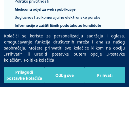
Politika privatnosti
Medicana odjel za web i publikacije
Saglasnost za komercijalne elektronske poruke
Informacije o zaštiti ličnih podataka za kandidate
Kolačići se koriste za personalizaciju sadržaja i oglasa,
+387 33 848 888
omogućavanje funkcija društvenih mreža i analizu našeg
saobraćaja. Možete prihvatiti sve kolačiće klikom na opciju
„Prihvati“ ili urediti postavke putem opcije „Postavke
Copyright © 2025 Medicana Health Group
kolačića“.
Politika kolačića
Preuzmite na
Prilagodi
Odbij sve
Prihvati
postavke kolačića