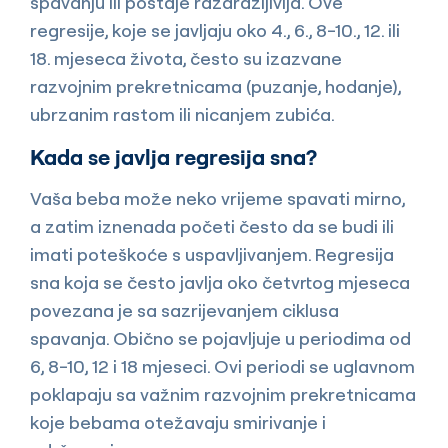
spavanju ili postaje razdražljivija. Ove
regresije, koje se javljaju oko 4., 6., 8-10., 12. ili
18. mjeseca života, često su izazvane
razvojnim prekretnicama (puzanje, hodanje),
ubrzanim rastom ili nicanjem zubića.
Kada se javlja regresija sna?
Vaša beba može neko vrijeme spavati mirno,
a zatim iznenada početi često da se budi ili
imati poteškoće s uspavljivanjem. Regresija
sna koja se često javlja oko četvrtog mjeseca
povezana je sa sazrijevanjem ciklusa
spavanja. Obično se pojavljuje u periodima od
6, 8-10, 12 i 18 mjeseci. Ovi periodi se uglavnom
poklapaju sa važnim razvojnim prekretnicama
koje bebama otežavaju smirivanje i