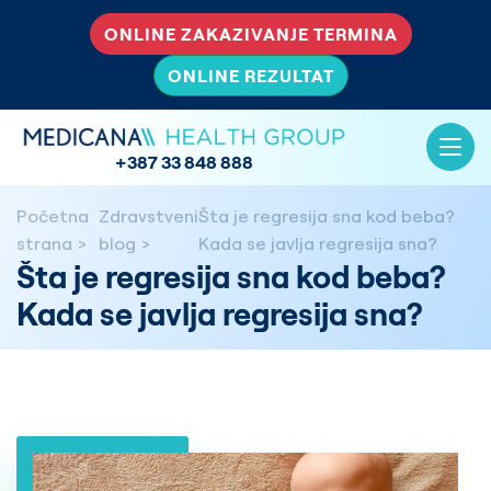
ONLINE ZAKAZIVANJE TERMINA
ONLINE REZULTAT
+387 33 848 888
Početna
Zdravstveni
Šta je regresija sna kod beba?
strana
blog
Kada se javlja regresija sna?
Šta je regresija sna kod beba?
Kada se javlja regresija sna?