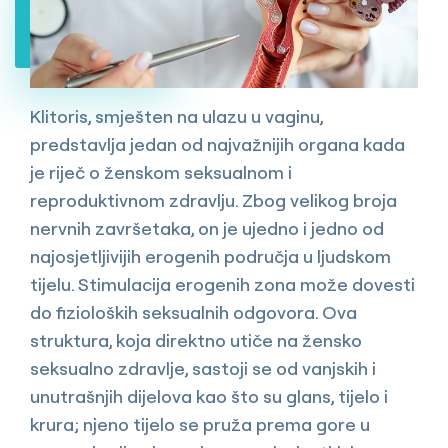
Klitoris, smješten na ulazu u vaginu,
predstavlja jedan od najvažnijih organa kada
je riječ o ženskom seksualnom i
reproduktivnom zdravlju. Zbog velikog broja
nervnih završetaka, on je ujedno i jedno od
najosjetljivijih erogenih područja u ljudskom
tijelu. Stimulacija erogenih zona može dovesti
do fizioloških seksualnih odgovora. Ova
struktura, koja direktno utiče na žensko
seksualno zdravlje, sastoji se od vanjskih i
unutrašnjih dijelova kao što su glans, tijelo i
krura; njeno tijelo se pruža prema gore u