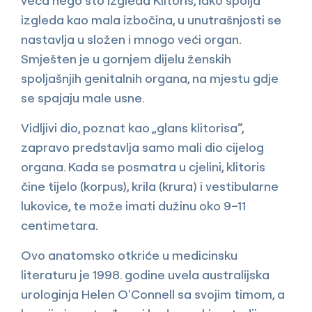
veća nego što izgleda Klitoris, iako spolja
izgleda kao mala izbočina, u unutrašnjosti se
nastavlja u složen i mnogo veći organ.
Smješten je u gornjem dijelu ženskih
spoljašnjih genitalnih organa, na mjestu gdje
se spajaju male usne.
Vidljivi dio, poznat kao „glans klitorisa“,
zapravo predstavlja samo mali dio cijelog
organa. Kada se posmatra u cjelini, klitoris
čine tijelo (korpus), krila (krura) i vestibularne
lukovice, te može imati dužinu oko 9–11
centimetara.
Ovo anatomsko otkriće u medicinsku
literaturu je 1998. godine uvela australijska
urologinja Helen O'Connell sa svojim timom, a