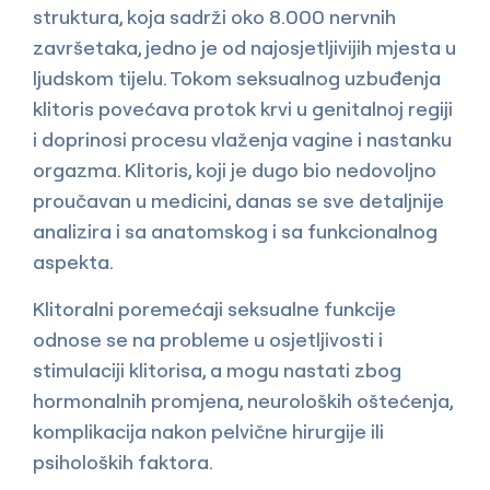
struktura, koja sadrži oko 8.000 nervnih
završetaka, jedno je od najosjetljivijih mjesta u
ljudskom tijelu. Tokom seksualnog uzbuđenja
klitoris povećava protok krvi u genitalnoj regiji
i doprinosi procesu vlaženja vagine i nastanku
orgazma. Klitoris, koji je dugo bio nedovoljno
proučavan u medicini, danas se sve detaljnije
analizira i sa anatomskog i sa funkcionalnog
aspekta.
Klitoralni poremećaji seksualne funkcije
odnose se na probleme u osjetljivosti i
stimulaciji klitorisa, a mogu nastati zbog
hormonalnih promjena, neuroloških oštećenja,
komplikacija nakon pelvične hirurgije ili
psiholoških faktora.