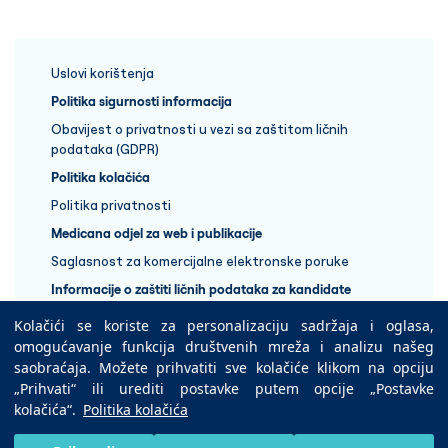
Uslovi korištenja
Politika sigurnosti informacija
Obavijest o privatnosti u vezi sa zaštitom ličnih
podataka (GDPR)
Politika kolačića
Politika privatnosti
Medicana odjel za web i publikacije
Saglasnost za komercijalne elektronske poruke
Informacije o zaštiti ličnih podataka za kandidate
Kolačići se koriste za personalizaciju sadržaja i oglasa,
+387 33 848 888
omogućavanje funkcija društvenih mreža i analizu našeg
saobraćaja. Možete prihvatiti sve kolačiće klikom na opciju
„Prihvati“ ili urediti postavke putem opcije „Postavke
Copyright © 2025 Medicana Health Group
kolačića“.
Politika kolačića
Preuzmite na