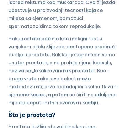
ispred rektuma kod muškaraca. Ova žlijezda
učestvuje u proizvodnji tečnosti koja se
miješa sa sjemenom, pomažući
spermatozoidima tokom reprodukcije.
Rak prostate počinje kao maligni rast u
vanjskom dijelu žlijezde, postepeno prodirući
dublje u prostatu. Rak koji je ograničen samo
unutar prostate, a ne probija njenu kapsulu,
naziva se „lokalizovani rak prostate“. Kao i
druge vrste raka, ova bolest može
metastazirati, prvo pogađajući okolna tkiva ili
sjemene kesice, a potom se širiti na udaljena
mjesta poput limfnih čvorova i kostiju.
Šta je prostata?
Prostata je žlijezda veličine kestena,