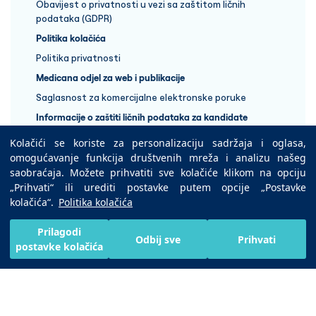
Obavijest o privatnosti u vezi sa zaštitom ličnih
podataka (GDPR)
Politika kolačića
Politika privatnosti
Medicana odjel za web i publikacije
Saglasnost za komercijalne elektronske poruke
Informacije o zaštiti ličnih podataka za kandidate
Kolačići se koriste za personalizaciju sadržaja i oglasa,
+387 33 848 888
omogućavanje funkcija društvenih mreža i analizu našeg
saobraćaja. Možete prihvatiti sve kolačiće klikom na opciju
„Prihvati“ ili urediti postavke putem opcije „Postavke
Copyright © 2025 Medicana Health Group
kolačića“.
Politika kolačića
Preuzmite na
Prilagodi
Odbij sve
Prihvati
postavke kolačića