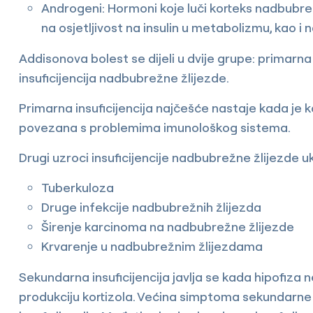
Androgeni: Hormoni koje luči korteks nadbubrež
na osjetljivost na insulin u metabolizmu, kao i
Addisonova bolest se dijeli u dvije grupe: primarna
insuficijencija nadbubrežne žlijezde.
Primarna insuficijencija najčešće nastaje kada je 
povezana s problemima imunološkog sistema.
Drugi uzroci insuficijencije nadbubrežne žlijezde uk
Tuberkuloza
Druge infekcije nadbubrežnih žlijezda
Širenje karcinoma na nadbubrežne žlijezde
Krvarenje u nadbubrežnim žlijezdama
Sekundarna insuficijencija javlja se kada hipofiza 
produkciju kortizola. Većina simptoma sekundarne 