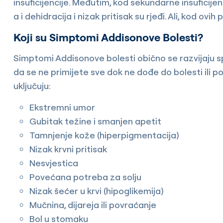
insuficijencije. Međutim, kod sekundarne insuficije
a i dehidracija i nizak pritisak su rjeđi. Ali, kod ovi
Koji su Simptomi Addisonove Bolesti?
Simptomi Addisonove bolesti obično se razvijaju sp
da se ne primijete sve dok ne dođe do bolesti ili 
uključuju:
Ekstremni umor
Gubitak težine i smanjen apetit
Tamnjenje kože (hiperpigmentacija)
Nizak krvni pritisak
Nesvjestica
Povećana potreba za solju
Nizak šećer u krvi (hipoglikemija)
Mučnina, dijareja ili povraćanje
Bol u stomaku