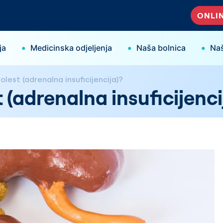
ONLIN
•
•
•
ja
Medicinska odjeljenja
Naša bolnica
Naš
lest (adrenalna insuficijencija)?
 (adrenalna insuficijenci