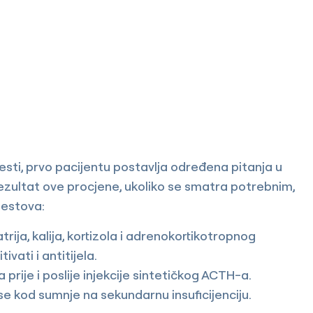
sti, prvo pacijentu postavlja određena pitanja u
ezultat ove procjene, ukoliko se smatra potrebnim,
testova:
trija, kalija, kortizola i adrenokortikotropnog
vati i antitijela.
 prije i poslije injekcije sintetičkog ACTH-a.
 se kod sumnje na sekundarnu insuficijenciju.