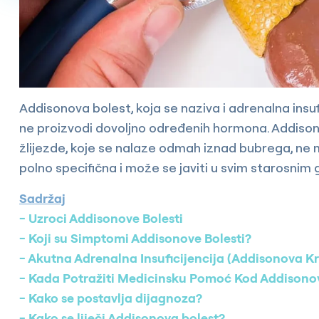
Addisonova bolest, koja se naziva i adrenalna insufic
ne proizvodi dovoljno određenih hormona. Addiso
žlijezde, koje se nalaze odmah iznad bubrega, ne mo
polno specifična i može se javiti u svim starosnim
Sadržaj
Uzroci Addisonove Bolesti
Koji su Simptomi Addisonove Bolesti?
Akutna Adrenalna Insuficijencija (Addisonova Kr
Kada Potražiti Medicinsku Pomoć Kod Addisonov
Kako se postavlja dijagnoza?
Kako se liječi Addisonova bolest?