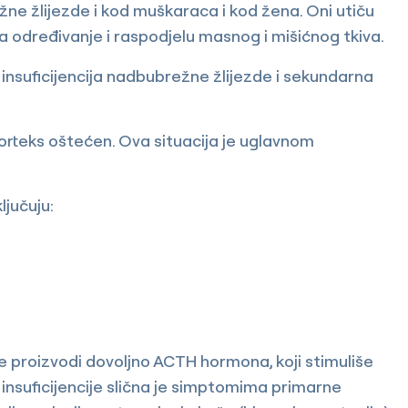
ne žlijezde i kod muškaraca i kod žena. Oni utiču
 na određivanje i raspodjelu masnog i mišićnog tkiva.
 insuficijencija nadbubrežne žlijezde i sekundarna
korteks oštećen. Ova situacija je uglavnom
ljučuju:
ne proizvodi dovoljno ACTH hormona, koji stimuliše
insuficijencije slična je simptomima primarne