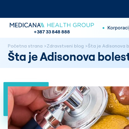
•
Korporaci
+387 33 848 888
Početna strana
Zdravstveni blog
Šta je Adisonova bo
Šta je Adisonova bolest