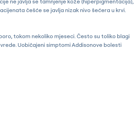
ncije ne javlja se tamnjenje kože (hiperpigmentacija),
h pacijenata češće se javlja nizak nivo šećera u krvi.
oro, tokom nekoliko mjeseci. Često su toliko blagi
povrede. Uobičajeni simptomi Addisonove bolesti