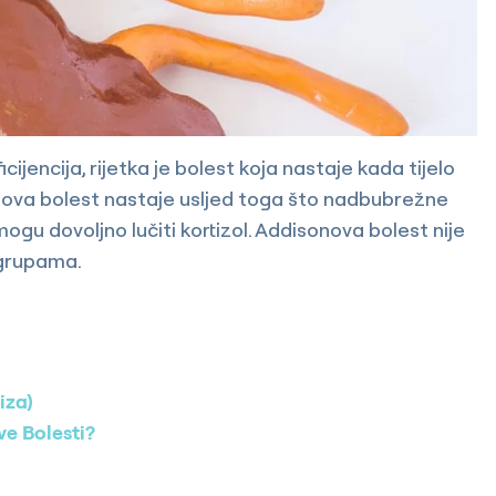
ijencija, rijetka je bolest koja nastaje kada tijelo
nova bolest nastaje usljed toga što nadbubrežne
gu dovoljno lučiti kortizol. Addisonova bolest nije
 grupama.
iza)
e Bolesti?