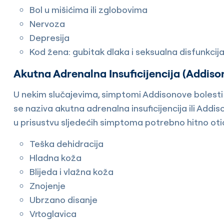
Bol u mišićima ili zglobovima
Nervoza
Depresija
Kod žena: gubitak dlaka i seksualna disfunkcij
Akutna Adrenalna Insuficijencija (Addiso
U nekim slučajevima, simptomi Addisonove bolesti 
se naziva akutna adrenalna insuficijencija ili Addi
u prisustvu sljedećih simptoma potrebno hitno otić
Teška dehidracija
Hladna koža
Blijeda i vlažna koža
Znojenje
Ubrzano disanje
Vrtoglavica