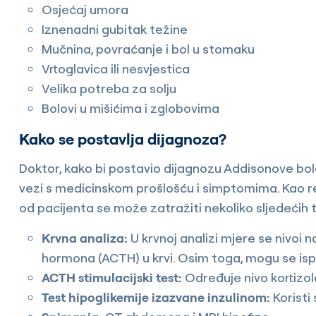
Osjećaj umora
Iznenadni gubitak težine
Mučnina, povraćanje i bol u stomaku
Vrtoglavica ili nesvjestica
Velika potreba za solju
Bolovi u mišićima i zglobovima
Kako se postavlja dijagnoza?
Doktor, kako bi postavio dijagnozu Addisonove bole
vezi s medicinskom prošlošću i simptomima. Kao r
od pacijenta se može zatražiti nekoliko sljedećih 
Krvna analiza:
U krvnoj analizi mjere se nivoi na
hormona (ACTH) u krvi. Osim toga, mogu se ispiti
ACTH stimulacijski test:
Određuje nivo kortizola
Test hipoglikemije izazvane inzulinom:
Koristi