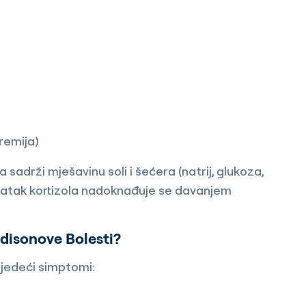
tremija)
 sadrži mješavinu soli i šećera (natrij, glukoza,
statak kortizola nadoknađuje se davanjem
disonove Bolesti?
sljedeći simptomi: