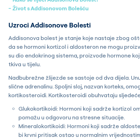
Život s Addisonovom Bolešću
Uzroci Addisonove Bolesti
Addisonova bolest je stanje koje nastaje zbog ošt
da se hormoni kortizol i aldosteron ne mogu proizvo
su dio endokrinog sistema, proizvode hormone koj
tkiva u tijelu.
Nadbubrežne žlijezde se sastoje od dva dijela. Un
slične adrenalinu. Spoljni sloj, nazvan korteks, om
kortikosteroidi. Kortikosteroidi obuhvataju sljede
Glukokortikoidi: Hormoni koji sadrže kortizol o
pomažu u odgovoru na stresne situacije.
Mineralokortikoidi: Hormoni koji sadrže aldoster
bi krvni pritisak ostao u normalnim vrijednosti