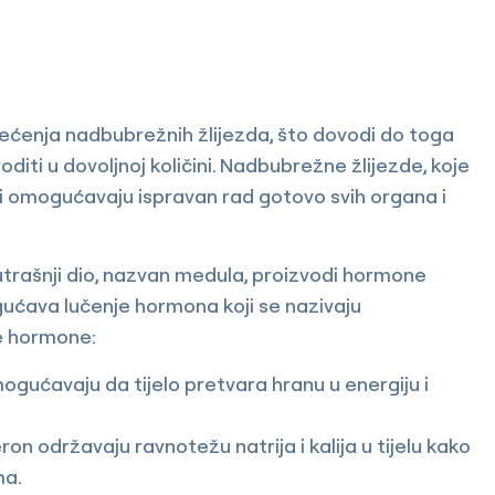
ećenja nadbubrežnih žlijezda, što dovodi do toga
diti u dovoljnoj količini. Nadbubrežne žlijezde, koje
i omogućavaju ispravan rad gotovo svih organa i
utrašnji dio, nazvan medula, proizvodi hormone
ogućava lučenje hormona koji se nazivaju
će hormone:
mogućavaju da tijelo pretvara hranu u energiju i
on održavaju ravnotežu natrija i kalija u tijelu kako
ma.