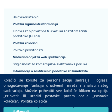
Uslovi korištenja
Politika sigurnosti informacija
Obavijest o privatnosti u vezi sa zaštitom ličnih
podataka (GDPR)
Politika kolačića
Politika privatnosti
Medicana odjel za web i publikacije
Saglasnost za komercijalne elektronske poruke
Informacije o zaštiti ličnih podataka za kandidate
Kolačići se koriste za personalizaciju sadržaja i oglasa,
+387 33 848 888
omogućavanje funkcija društvenih mreža i analizu našeg
saobraćaja. Možete prihvatiti sve kolačiće klikom na opciju
„Prihvati“ ili urediti postavke putem opcije „Postavke
Copyright © 2025 Medicana Health Group
kolačića“.
Politika kolačića
Preuzmite na
Prilagodi