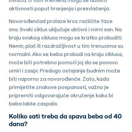
minuta. U tom vremenu mogu se obaviti
aktivnosti poput hranjenja i presvlačenja.
Novorođenčad prolaze kroz različite faze
sna. Svaki ciklus uključuje aktivni i mirni san. Na
kraju svakog ciklusa mogu se kratko probuditi.
Nemir, plač ili razdražljivost u tim trenucima su
normalni. Ako se beba probudi na kraju ciklusa,
može biti potrebno pomoći joj da se ponovo
umiri i zaspi. Predugo ostajanje budnim može
biti naporno za novorođenče. Zato, kada
primijetite znakove pospanosti, važno je
pripremiti odgovarajuće okruženje kako bi
beba lakše zaspala.
Koliko sati treba da spava beba od 40
dana?