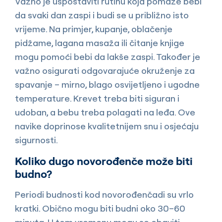
Važno je uspostaviti rutinu koja pomaže bebi
da svaki dan zaspi i budi se u približno isto
vrijeme. Na primjer, kupanje, oblačenje
pidžame, lagana masaža ili čitanje knjige
mogu pomoći bebi da lakše zaspi. Također je
važno osigurati odgovarajuće okruženje za
spavanje – mirno, blago osvijetljeno i ugodne
temperature. Krevet treba biti siguran i
udoban, a bebu treba polagati na leđa. Ove
navike doprinose kvalitetnijem snu i osjećaju
sigurnosti.
Koliko dugo novorođenče može biti
budno?
Periodi budnosti kod novorođenčadi su vrlo
kratki. Obično mogu biti budni oko 30–60