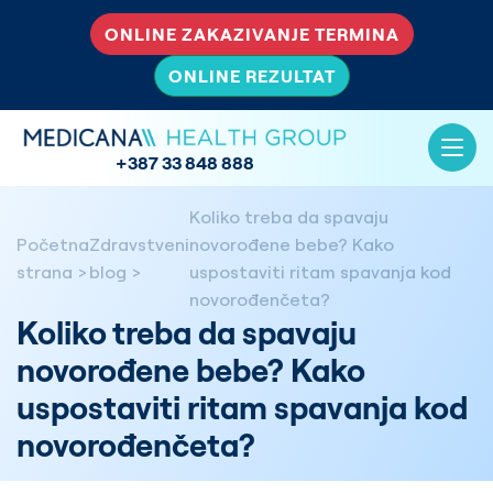
ONLINE ZAKAZIVANJE TERMINA
ONLINE REZULTAT
+387 33 848 888
Koliko treba da spavaju
Početna
Zdravstveni
novorođene bebe? Kako
strana
blog
uspostaviti ritam spavanja kod
novorođenčeta?
Koliko treba da spavaju
novorođene bebe? Kako
uspostaviti ritam spavanja kod
novorođenčeta?