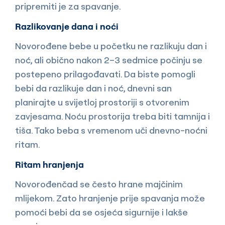
pripremiti je za spavanje.
Razlikovanje dana i noći
Novorođene bebe u početku ne razlikuju dan i
noć, ali obično nakon 2–3 sedmice počinju se
postepeno prilagođavati. Da biste pomogli
bebi da razlikuje dan i noć, dnevni san
planirajte u svijetloj prostoriji s otvorenim
zavjesama. Noću prostorija treba biti tamnija i
tiša. Tako beba s vremenom uči dnevno-noćni
ritam.
Ritam hranjenja
Novorođenčad se često hrane majčinim
mlijekom. Zato hranjenje prije spavanja može
pomoći bebi da se osjeća sigurnije i lakše