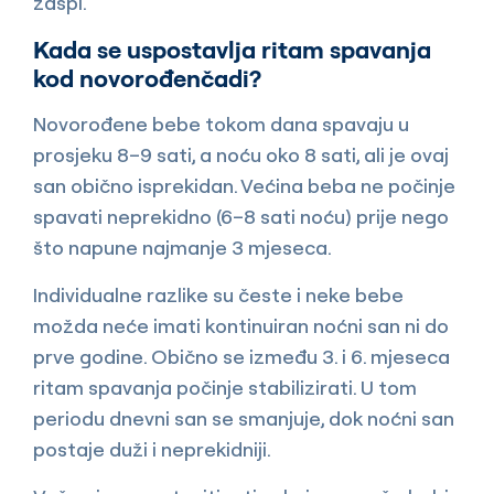
zaspi.
Kada se uspostavlja ritam spavanja
kod novorođenčadi?
Novorođene bebe tokom dana spavaju u
prosjeku 8–9 sati, a noću oko 8 sati, ali je ovaj
san obično isprekidan. Većina beba ne počinje
spavati neprekidno (6–8 sati noću) prije nego
što napune najmanje 3 mjeseca.
Individualne razlike su česte i neke bebe
možda neće imati kontinuiran noćni san ni do
prve godine. Obično se između 3. i 6. mjeseca
ritam spavanja počinje stabilizirati. U tom
periodu dnevni san se smanjuje, dok noćni san
postaje duži i neprekidniji.