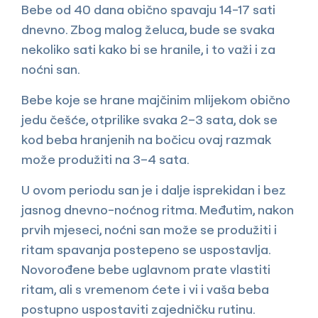
Bebe od 40 dana obično spavaju 14-17 sati
dnevno. Zbog malog želuca, bude se svaka
nekoliko sati kako bi se hranile, i to važi i za
noćni san.
Bebe koje se hrane majčinim mlijekom obično
jedu češće, otprilike svaka 2–3 sata, dok se
kod beba hranjenih na bočicu ovaj razmak
može produžiti na 3–4 sata.
U ovom periodu san je i dalje isprekidan i bez
jasnog dnevno-noćnog ritma. Međutim, nakon
prvih mjeseci, noćni san može se produžiti i
ritam spavanja postepeno se uspostavlja.
Novorođene bebe uglavnom prate vlastiti
ritam, ali s vremenom ćete i vi i vaša beba
postupno uspostaviti zajedničku rutinu.