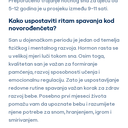
Preporučeno trajanje noćnog sna za djecu od
5–12 godina je u prosjeku između 9–11 sati.
Kako uspostaviti ritam spavanja kod
novorođenčeta?
San u dojenačkom periodu je jedan od temelja
fizičkog i mentalnog razvoja. Hormon rasta se
u velikoj mjeri luči tokom sna. Osim toga,
kvalitetan san je važan za formiranje
pamćenja, razvoj sposobnosti učenja i
emocionalnu regulaciju. Zato je uspostavljanje
redovne rutine spavanja važan korak za zdrav
razvoj bebe. Posebno prvi mjeseci života
pomažu vam da upoznate bebu i razumijete
njene potrebe za snom, hranjenjem, igrom i
smirivanjem.