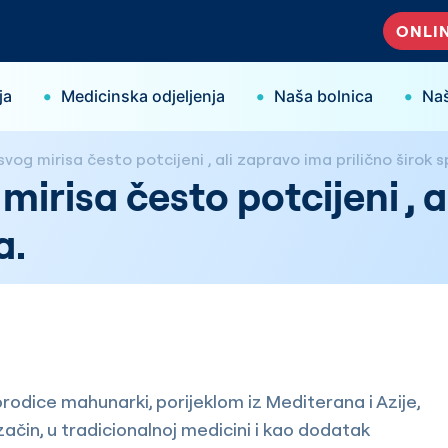
ONLIN
•
•
•
ja
Medicinska odjeljenja
Naša bolnica
Naš
vog mirisa često potcijeni , ali zapravo ima prilično širok 
mirisa često potcijeni , a
a.
rodice mahunarki, porijeklom iz Mediterana i Azije,
i začin, u tradicionalnoj medicini i kao dodatak