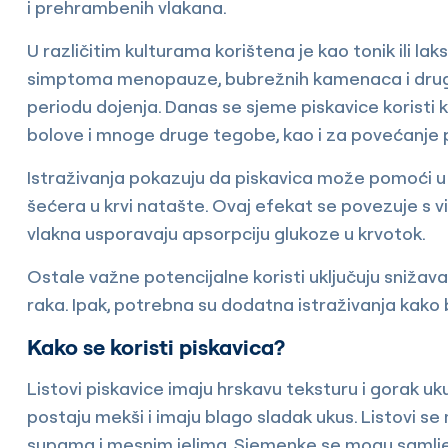
i prehrambenih vlakana.
U različitim kulturama korištena je kao tonik ili l
simptoma menopauze, bubrežnih kamenaca i drugih 
periodu dojenja. Danas se sjeme piskavice koristi
bolove i mnoge druge tegobe, kao i za povećanje 
Istraživanja pokazuju da piskavica može pomoći u 
šećera u krvi natašte. Ovaj efekat se povezuje s
vlakna usporavaju apsorpciju glukoze u krvotok.
Ostale važne potencijalne koristi uključuju snižavan
raka. Ipak, potrebna su dodatna istraživanja kako bi
Kako se koristi piskavica?
Listovi piskavice imaju hrskavu teksturu i gorak u
postaju mekši i imaju blago sladak ukus. Listovi se 
supama i mesnim jelima. Sjemenke se mogu samljeti 