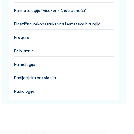
Perinatologija "Visokorizičnatrudnoća"
Plastična, rekonstruktivna i estetska hirurgija
Provjera
Psihijatrija
Pulmologija
Radijacijska onkologija
Radiologija
Reumatologija
Torakalna hirurgija
Transplantacija Koštane Srži