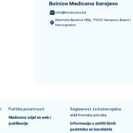
Bolnica Medicana Sarajevo
info@medicana.ba
Džemala Bijedića 185A, 71000 Sarajevo, Bosna i
Hercegovina
i
Politika privatnosti
Saglasnost za komercijalne
elektronske poruke
Medicana odjel za web i
publikacije
Informacije o zaštiti ličnih
podataka za kandidate