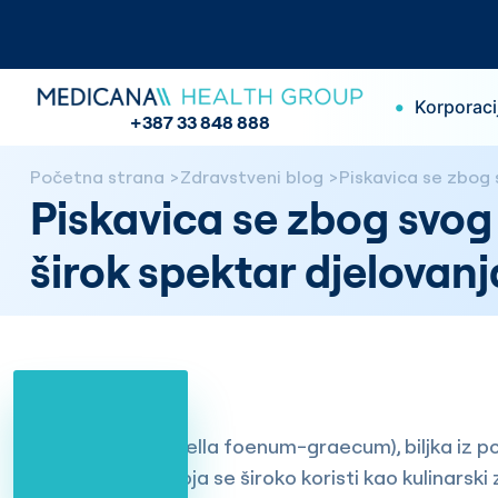
•
Korporaci
+387 33 848 888
Početna strana
Zdravstveni blog
Piskavica se zbog s
Piskavica se zbog svog 
širok spektar djelovanj
Piskavica (Trigonella foenum-graecum), biljka iz po
slična djetelini, koja se široko koristi kao kulinarsk