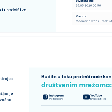
Stvoreno na:
25.05.2026 05:56
i uredništvo
Kreator
Medicana web i uredniš
Budite u toku prateći naše kan
tirajte
društvenim mrežama:
šljenje
Instagram
YouTube
 važno
medicanabosnia
@medicanabosnia