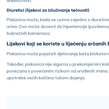
anksioznost.
Diuretici (lijekovi za izlučivanje tečnosti)
Piskavica može, kada se uzima zajedno s diureticima
urina. Ovo može dovesti do hipertenzije (povišenog 
bubrežnih kamenaca.
Lijekovi koji se koriste u liječenju srčanih 
Piskavica može pojačati djelovanje beta blokatora, 
Također, piskavica nije sigurna u prekomjernim ko
povezana s povećanim rizikom od urođenih mana. T
upotrebe većih količina tokom dojenja.