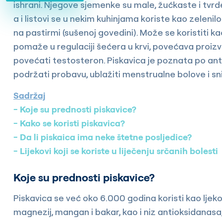
ishrani. Njegove sjemenke su male, žućkaste i tvrde
a i listovi se u nekim kuhinjama koriste kao zelenilo
na pastirmi (sušenoj govedini). Može se koristiti ka
pomaže u regulaciji šećera u krvi, povećava proizv
povećati testosteron. Piskavica je poznata po an
podržati probavu, ublažiti menstrualne bolove i sni
Sadržaj
Koje su prednosti piskavice?
Kako se koristi piskavica?
Da li piskaica ima neke štetne posljedice?
Lijekovi koji se koriste u liječenju srčanih bolesti
Koje su prednosti piskavice?
Piskavica se već oko 6.000 godina koristi kao ljekov
magnezij, mangan i bakar, kao i niz antioksidanasa,