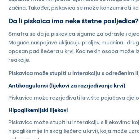
začina. Također, piskavica se može konzumirati kao 
Da li piskaica ima neke štetne posljedice?
Smatra se da je piskavica sigurna za odrasle i djec
Moguće nuspojave uključuju proljev, mučninu i dr
opasan pad šećera u krvi. Kod nekih osoba može izaz
reakcije.
Piskavica može stupiti u interakciju s određenim li
Antikoagulansi (lijekovi za razrjeđivanje krvi)
Piskavica može razrjeđivati krv, što pojačava djelo
Hipoglikemijski lijekovi
Piskavica može stupiti u interakciju s lijekovima ko
hipoglikemije (niskog šećera u krvi), koja može uzr