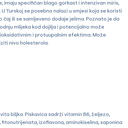
, imaju specifičan blago gorkast i intenzivan miris,
. U Turskoj se posebno nalazi u smjesi koja se koristi
o čaj ili se samljeveno dodaje jelima. Poznato je da
odnju mlijeka kod dojilja i potencijalno može
tioksidativnim i protuupalnim efektima. Može
ziti nivo holesterola.
ita biljka. Piskavica sadrži vitamin B6, željezo,
 fitonutrijenata, izoflavona, aminokiselina, saponina