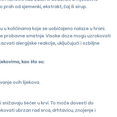
prah od sjemenki, ekstrakt, čaj ili sirup.
u u količinama koje se uobičajeno nalaze u hrani.
uge probavne smetnje. Visoke doze mogu uzrokovati
vati alergijske reakcije, uključujući i ozbiljne
jekovima, kao što su:
vanje ovih lijekova.
ji snižavaju šećer u krvi. To može dovesti do
okovati ubrzan rad srca, drhtavicu, znojenje i