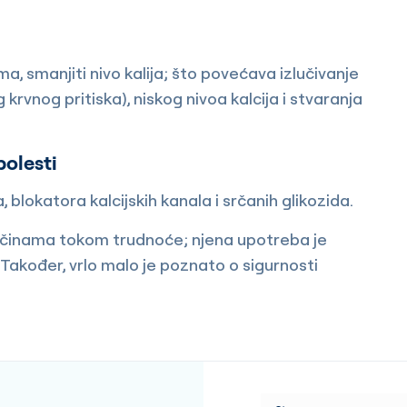
, smanjiti nivo kalija; što povećava izlučivanje
krvnog pritiska), niskog nivoa kalcija i stvaranja
bolesti
blokatora kalcijskih kanala i srčanih glikozida.
ličinama tokom trudnoće; njena upotreba je
akođer, vrlo malo je poznato o sigurnosti