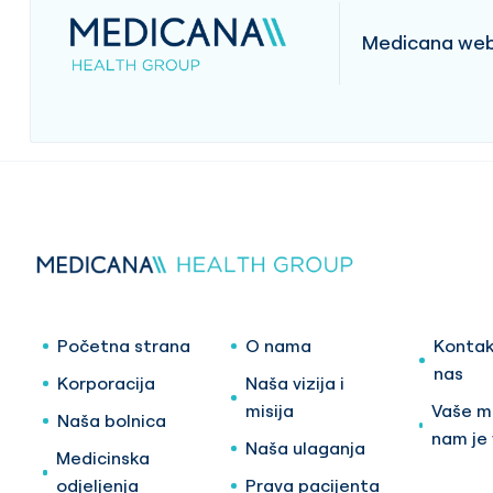
Medicana web 
Početna strana
O nama
Kontak
nas
Korporacija
Naša vizija i
misija
Vaše mi
Naša bolnica
nam je
Naša ulaganja
Medicinska
odjeljenja
Prava pacijenta