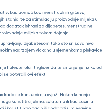
aksativ; kao pomoć kod menstrualnih grčeva,
stanja, te za stimulaciju proizvodnje mlijeka u
 kao dodatak ishrani za dijabetes, menstrualne
proizvodnje mlijeka tokom dojenja.
upravljanju dijabetesom tako što snižava nivo
 visokim sadržajem vlakana u sjemenkama piskavice;
je holesterola i triglicerida te smanjenje rizika od
 se potvrdili ovi efekti.
kus kada se konzumiraju svježi. Nakon kuhanja
mogu koristiti u jelima, salatama ili kao začin u
i koristiti kao začin ili dodavati u mješavine