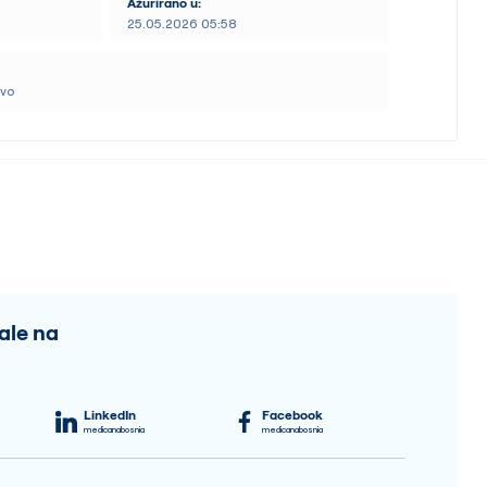
Ažurirano u:
25.05.2026 05:58
Transplantacija organa
U vitro oplodnji (IVF)
tvo
Uho, nos i grlo (ORL)
Urgentna medicina
Urologija
Usluge kućnog zdravlja (njege)
ale na
Pogledaj sve
LinkedIn
Facebook
medicanabosnia
medicanabosnia