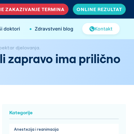
E ZAKAZIVANJE TERMINA
ONLINE REZULTAT
•
i doktori
Zdravstveni blog
Kontakt
spektar djelovanja.
li zapravo ima prilično
Kategorije
Anestezija i reanimacija