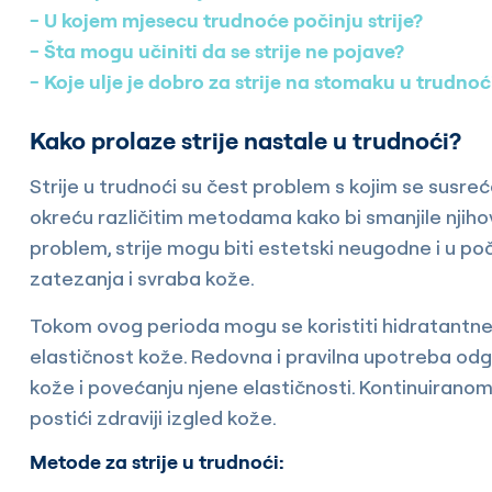
U kojem mjesecu trudnoće počinju strije?
Šta mogu učiniti da se strije ne pojave?
Koje ulje je dobro za strije na stomaku u trudnoć
Kako prolaze strije nastale u trudnoći?
Strije u trudnoći su čest problem s kojim se susre
okreću različitim metodama kako bi smanjile njiho
problem, strije mogu biti estetski neugodne i u p
zatezanja i svraba kože.
Tokom ovog perioda mogu se koristiti hidratantne 
elastičnost kože. Redovna i pravilna upotreba od
kože i povećanju njene elastičnosti. Kontinuiranom
postići zdraviji izgled kože.
Metode za strije u trudnoći: