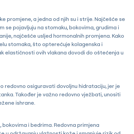
 promjene, a jedna od njih su i strije. Najčešće se
nom se pojavljuju na stomaku, bokovima, grudima i
 ranije, najčešće usljed hormonalnih promjena. Kako
elu stomaka, što opterećuje kolagenska i
tak elastičnosti ovih vlakana dovodi do oštećenja u
no redovno osiguravati dovoljnu hidrataciju, jer je
anka. Također je važno redovno vježbati, unositi
težene ishrane.
ma, bokovima i bedrima. Redovna primjena
u održavanju vlažnosti kože i smanjuje rizik od