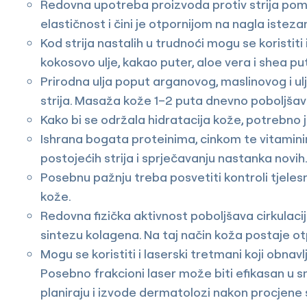
Redovna upotreba proizvoda protiv strija pom
elastičnost i čini je otpornijom na nagla isteza
Kod strija nastalih u trudnoći mogu se koristit
kokosovo ulje, kakao puter, aloe vera i shea pu
Prirodna ulja poput arganovog, maslinovog i u
strija. Masaža kože 1–2 puta dnevno poboljšava
Kako bi se održala hidratacija kože, potrebno 
Ishrana bogata proteinima, cinkom te vitaminim
postojećih strija i sprječavanju nastanka novih
Posebnu pažnju treba posvetiti kontroli tjeles
kože.
Redovna fizička aktivnost poboljšava cirkulaci
sintezu kolagena. Na taj način koža postaje otpo
Mogu se koristiti i laserski tretmani koji obnav
Posebno frakcioni laser može biti efikasan u sm
planiraju i izvode dermatolozi nakon procjene 