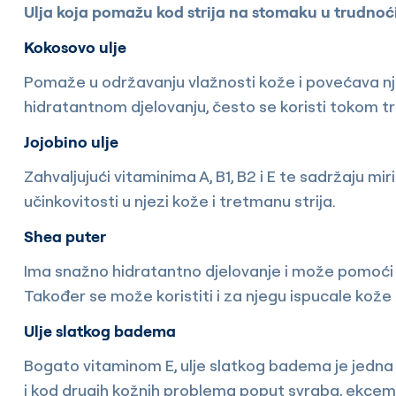
Ulja koja pomažu kod strija na stomaku u trudnoći
Kokosovo ulje
Pomaže u održavanju vlažnosti kože i povećava nje
hidratantnom djelovanju, često se koristi tokom t
Jojobino ulje
Zahvaljujući vitaminima A, B1, B2 i E te sadržaju miri
učinkovitosti u njezi kože i tretmanu strija.
Shea puter
Ima snažno hidratantno djelovanje i može pomoći u
Također se može koristiti i za njegu ispucale kože
Ulje slatkog badema
Bogato vitaminom E, ulje slatkog badema je jedna od
i kod drugih kožnih problema poput svraba, ekcema