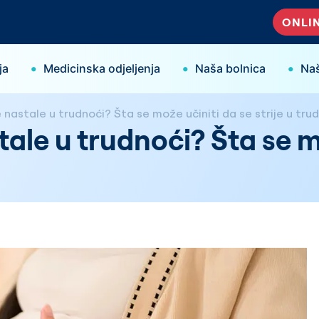
ONLIN
•
•
•
ja
Medicinska odjeljenja
Naša bolnica
Naš
e nastale u trudnoći? Šta se može učiniti da se strije u tru
tale u trudnoći? Šta se mo