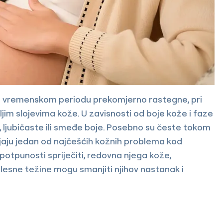
tkom vremenskom periodu prekomjerno rastegne, pri
jim slojevima kože. U zavisnosti od boje kože i faze
ne, ljubičaste ili smeđe boje. Posebno su česte tokom
ljaju jedan od najčešćih kožnih problema kod
potpunosti spriječiti, redovna njega kože,
lesne težine mogu smanjiti njihov nastanak i