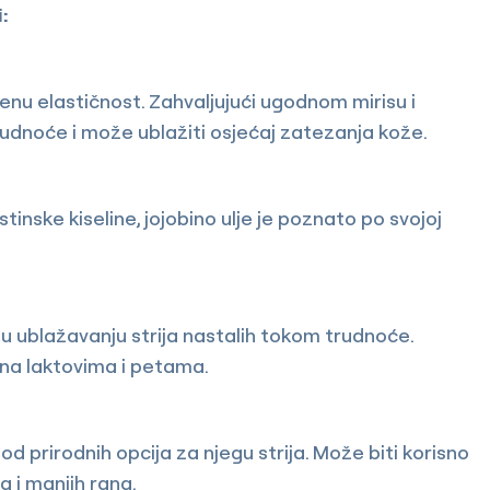
:
nu elastičnost. Zahvaljujući ugodnom mirisu i
rudnoće i može ublažiti osjećaj zatezanja kože.
stinske kiseline, jojobino ulje je poznato po svojoj
 ublažavanju strija nastalih tokom trudnoće.
 na laktovima i petama.
 prirodnih opcija za njegu strija. Može biti korisno
 i manjih rana.