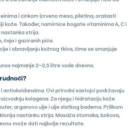
einima i cinkom (crveno meso, piletina, orašasti
ciji kože. Također, namirnice bogate vitaminima A, C i
d nastanka strija.
čaja i gaziranih pića.
ije i obnavljanju kožnog tkiva, čime se smanjuje
unos najmanje 2–2,5 litre vode dnevno.
trudnoći?
a i antioksidansima. Ovi prirodni sastojci podržavaju
roizvodnju kolagena. Za njegu i hidrataciju kože
 puter, arganovo ulje i ulje slatkog badema. Prilikom
klonija nastanku strija. Masaža stomaka, bokova,
nevno može dati najbolje rezultate.