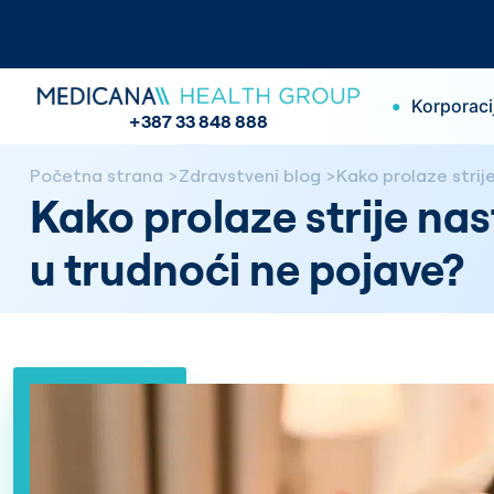
•
Korporaci
+387 33 848 888
Početna strana
Zdravstveni blog
Kako prolaze strij
Kako prolaze strije nas
u trudnoći ne pojave?