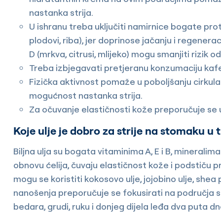
nastanka strija.
U ishranu treba uključiti namirnice bogate prot
plodovi, riba), jer doprinose jačanju i regenera
D (mrkva, citrusi, mlijeko) mogu smanjiti rizik o
Treba izbjegavati pretjeranu konzumaciju kafe, 
Fizička aktivnost pomaže u poboljšanju cirkulac
mogućnost nastanka strija.
Za očuvanje elastičnosti kože preporučuje se 
Koje ulje je dobro za strije na stomaku u 
Biljna ulja su bogata vitaminima A, E i B, mineralim
obnovu ćelija, čuvaju elastičnost kože i podstiču p
mogu se koristiti kokosovo ulje, jojobino ulje, shea
nanošenja preporučuje se fokusirati na područja s
bedara, grudi, ruku i donjeg dijela leđa dva puta d