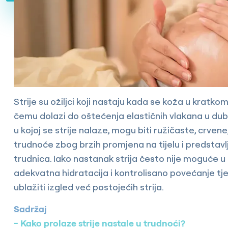
Strije su ožiljci koji nastaju kada se koža u kra
čemu dolazi do oštećenja elastičnih vlakana u dubl
u kojoj se strije nalaze, mogu biti ružičaste, crve
trudnoće zbog brzih promjena na tijelu i predstav
trudnica. Iako nastanak strija često nije moguće u 
adekvatna hidratacija i kontrolisano povećanje tje
ublažiti izgled već postojećih strija.
Sadržaj
Kako prolaze strije nastale u trudnoći?