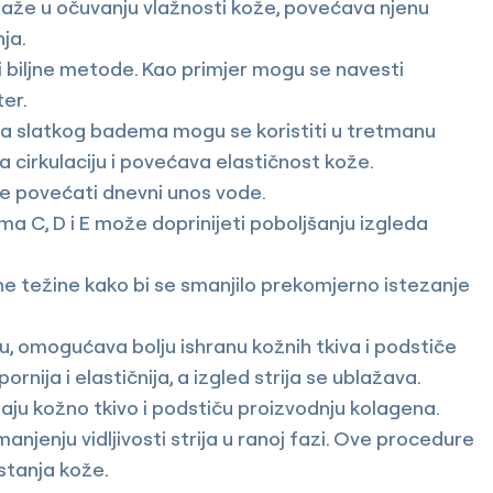
aže u očuvanju vlažnosti kože, povećava njenu
nja.
i i biljne metode. Kao primjer mogu se navesti
ter.
lja slatkog badema mogu se koristiti u tretmanu
 cirkulaciju i povećava elastičnost kože.
je povećati dnevni unos vode.
a C, D i E može doprinijeti poboljšanju izgleda
.
ne težine kako bi se smanjilo prekomjerno istezanje
ju, omogućava bolju ishranu kožnih tkiva i podstiče
rnija i elastičnija, a izgled strija se ublažava.
ljaju kožno tkivo i podstiču proizvodnju kolagena.
anjenju vidljivosti strija u ranoj fazi. Ove procedure
stanja kože.