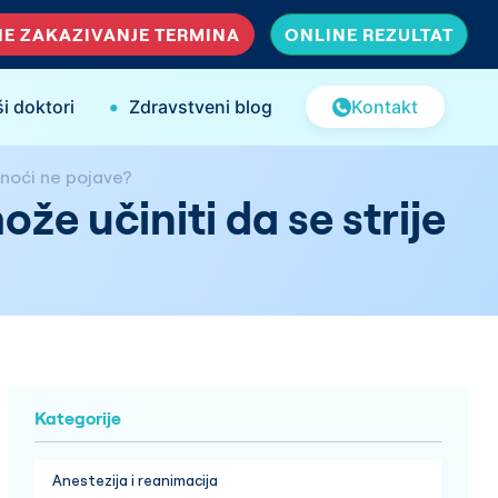
E ZAKAZIVANJE TERMINA
ONLINE REZULTAT
•
i doktori
Zdravstveni blog
Kontakt
dnoći ne pojave?
že učiniti da se strije
Kategorije
Anestezija i reanimacija