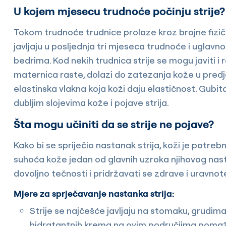
U kojem mjesecu trudnoće počinju strije?
Tokom trudnoće trudnice prolaze kroz brojne fizičke
javljaju u posljednja tri mjeseca trudnoće i uglav
bedrima. Kod nekih trudnica strije se mogu javiti i
maternica raste, dolazi do zatezanja kože u predj
elastinska vlakna koja koži daju elastičnost. Gubi
dubljim slojevima kože i pojave strija.
Šta mogu učiniti da se strije ne pojave?
Kako bi se spriječio nastanak strija, koži je potreb
suhoća kože jedan od glavnih uzroka njihovog nast
dovoljno tečnosti i pridržavati se zdrave i uravno
Mjere za sprječavanje nastanka strija:
Strije se najčešće javljaju na stomaku, grudi
hidratantnih krema na ovim područjima pomaže 