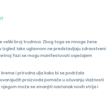
i?
će veliki broj trudnica. Zbog toga se mnoge žene
v izgled. Iako uglavnom ne predstavljaju zdravstveni
očetnoj fazi se mogu manifestovati osjećajem
kreme i prirodna ulja kako bi se podržala
govarajućih proizvoda pomaže u očuvanju vlažnosti
 njegom može se smanjiti nastanak novih strija i