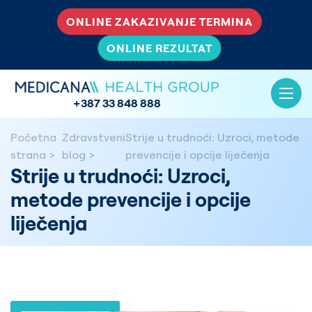
ONLINE ZAKAZIVANJE TERMINA
ONLINE REZULTAT
+387 33 848 888
Početna
Zdravstveni
Strije u trudnoći: Uzroci, metode
strana
blog
prevencije i opcije liječenja
Strije u trudnoći: Uzroci,
metode prevencije i opcije
liječenja