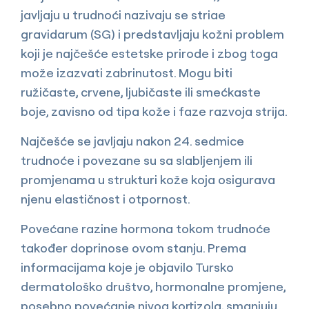
javljaju u trudnoći nazivaju se striae
gravidarum (SG) i predstavljaju kožni problem
koji je najčešće estetske prirode i zbog toga
može izazvati zabrinutost. Mogu biti
ružičaste, crvene, ljubičaste ili smećkaste
boje, zavisno od tipa kože i faze razvoja strija.
Najčešće se javljaju nakon 24. sedmice
trudnoće i povezane su sa slabljenjem ili
promjenama u strukturi kože koja osigurava
njenu elastičnost i otpornost.
Povećane razine hormona tokom trudnoće
također doprinose ovom stanju. Prema
informacijama koje je objavilo Tursko
dermatološko društvo, hormonalne promjene,
posebno povećanje nivoa kortizola, smanjuju