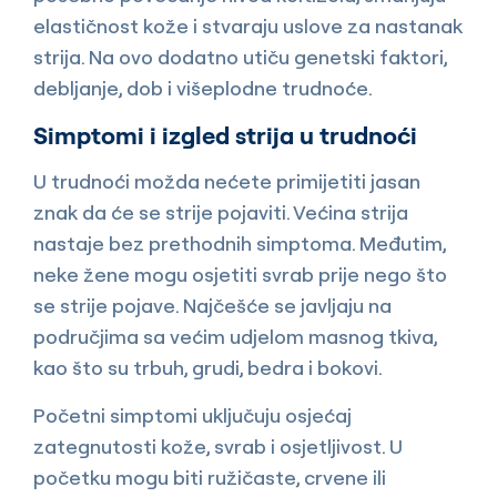
elastičnost kože i stvaraju uslove za nastanak
strija. Na ovo dodatno utiču genetski faktori,
debljanje, dob i višeplodne trudnoće.
Simptomi i izgled strija u trudnoći
U trudnoći možda nećete primijetiti jasan
znak da će se strije pojaviti. Većina strija
nastaje bez prethodnih simptoma. Međutim,
neke žene mogu osjetiti svrab prije nego što
se strije pojave. Najčešće se javljaju na
područjima sa većim udjelom masnog tkiva,
kao što su trbuh, grudi, bedra i bokovi.
Početni simptomi uključuju osjećaj
zategnutosti kože, svrab i osjetljivost. U
početku mogu biti ružičaste, crvene ili