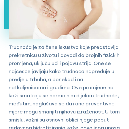
Trudnoća je za žene iskustvo koje predstavlja
prekretnicu u životu i dovodi do brojnih fizičkih
promjena, uključujući i pojavu strija. One se
najčešće javljaju kako trudnoća napreduje u
predjelu trbuha, a ponekad i na
natkoljenicama i grudima. Ove promjene na
koži smatraju se normalnim dijelom trudnoće;
međutim, naglašava se da rane preventivne
mjere mogu smanjiti njihovu izraženost. U tom
smislu, važni su osnovni oblici njege poput
redovnog hidratiziranja kože, dovoljnog unosa