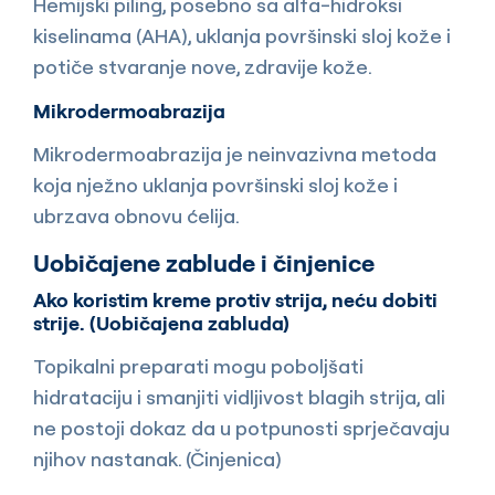
Hemijski piling, posebno sa alfa-hidroksi
kiselinama (AHA), uklanja površinski sloj kože i
potiče stvaranje nove, zdravije kože.
Mikrodermoabrazija
Mikrodermoabrazija je neinvazivna metoda
koja nježno uklanja površinski sloj kože i
ubrzava obnovu ćelija.
Uobičajene zablude i činjenice
Ako koristim kreme protiv strija, neću dobiti
strije. (Uobičajena zabluda)
Topikalni preparati mogu poboljšati
hidrataciju i smanjiti vidljivost blagih strija, ali
ne postoji dokaz da u potpunosti sprječavaju
njihov nastanak. (Činjenica)