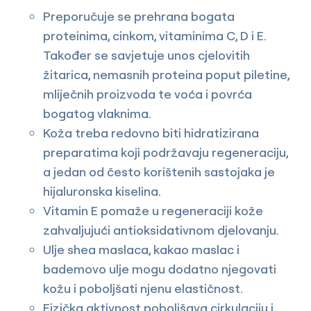
Preporučuje se prehrana bogata
proteinima, cinkom, vitaminima C, D i E.
Također se savjetuje unos cjelovitih
žitarica, nemasnih proteina poput piletine,
mliječnih proizvoda te voća i povrća
bogatog vlaknima.
Koža treba redovno biti hidratizirana
preparatima koji podržavaju regeneraciju,
a jedan od često korištenih sastojaka je
hijaluronska kiselina.
Vitamin E pomaže u regeneraciji kože
zahvaljujući antioksidativnom djelovanju.
Ulje shea maslaca, kakao maslac i
bademovo ulje mogu dodatno njegovati
kožu i poboljšati njenu elastičnost.
Fizička aktivnost poboljšava cirkulaciju i