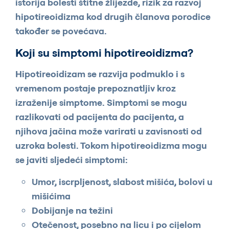
istorija bolesti štitne žlijezde, rizik za razvoj
hipotireoidizma kod drugih članova porodice
također se povećava.
Koji su simptomi hipotireoidizma?
Hipotireoidizam se razvija podmuklo i s
vremenom postaje prepoznatljiv kroz
izraženije simptome. Simptomi se mogu
razlikovati od pacijenta do pacijenta, a
njihova jačina može varirati u zavisnosti od
uzroka bolesti. Tokom hipotireoidizma mogu
se javiti sljedeći simptomi:
Umor, iscrpljenost, slabost mišića, bolovi u
mišićima
Dobijanje na težini
Otečenost, posebno na licu i po cijelom