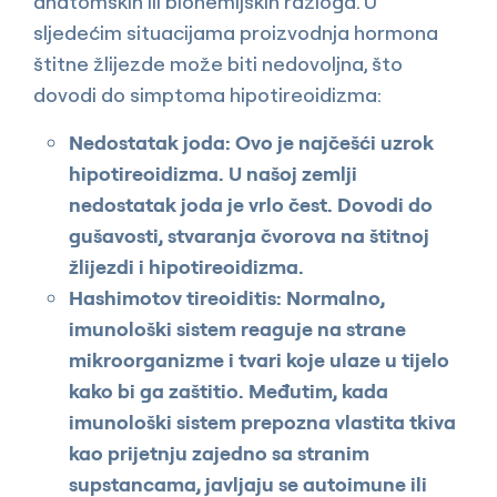
anatomskih ili biohemijskih razloga. U
sljedećim situacijama proizvodnja hormona
štitne žlijezde može biti nedovoljna, što
dovodi do simptoma hipotireoidizma:
Nedostatak joda: Ovo je najčešći uzrok
hipotireoidizma. U našoj zemlji
nedostatak joda je vrlo čest. Dovodi do
gušavosti, stvaranja čvorova na štitnoj
žlijezdi i hipotireoidizma.
Hashimotov tireoiditis: Normalno,
imunološki sistem reaguje na strane
mikroorganizme i tvari koje ulaze u tijelo
kako bi ga zaštitio. Međutim, kada
imunološki sistem prepozna vlastita tkiva
kao prijetnju zajedno sa stranim
supstancama, javljaju se autoimune ili