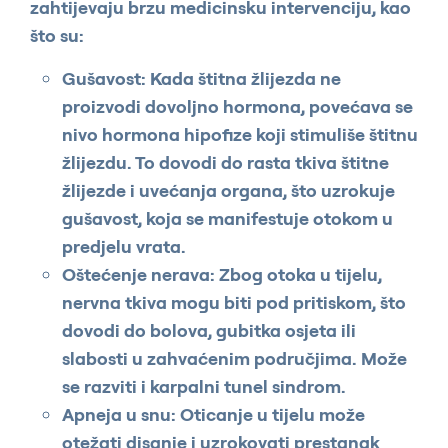
zahtijevaju brzu medicinsku intervenciju, kao
što su:
Gušavost: Kada štitna žlijezda ne
proizvodi dovoljno hormona, povećava se
nivo hormona hipofize koji stimuliše štitnu
žlijezdu. To dovodi do rasta tkiva štitne
žlijezde i uvećanja organa, što uzrokuje
gušavost, koja se manifestuje otokom u
predjelu vrata.
Oštećenje nerava: Zbog otoka u tijelu,
nervna tkiva mogu biti pod pritiskom, što
dovodi do bolova, gubitka osjeta ili
slabosti u zahvaćenim područjima. Može
se razviti i karpalni tunel sindrom.
Apneja u snu: Oticanje u tijelu može
otežati disanje i uzrokovati prestanak