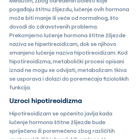
Međutim, zbog određenih bolesti koje
pogađaju štitnu žlijezdu, lučenje ovih hormona
može biti manje ili veće od normalnog, što
dovodi do zdravstvenih problema.
Prekomjerno lučenje hormona štitne žlijezde
naziva se hipertireoidizam, dok se njihovo
smanjeno lučenje naziva hipotireoidizam. Kod
hipotireoidizma, metabolički procesi opisani
iznad ne mogu se odvijati, metabolizam tkiva
se usporava i dolazi do poremećaja fizioloških
funkcija.
Uzroci hipotireoidizma
Hipotireoidizam se općenito javlja kada
lučenje hormona štitne žlijezde bude
spriječeno ili poremećeno zbog različitih