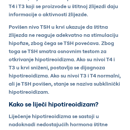
T4 i T3 koji se proizvode u štitnoj žlijezdi daju
informacije o aktivnosti žlijezde.
Povišen nivo TSH u krvi ukazuje da štitna
žlijezda ne reaguje adekvatno na stimulaciju
hipofize, zbog čega se TSH povećava. Zbog
toga se TSH smatra osnovnim testom za
otkrivanje hipotireoidizma. Ako su nivoi T4 i
T3 u krvi sniženi, postavlja se dijagnoza
hipotireoidizma. Ako su nivoi T3 i T4 normalni,
ali je TSH povišen, stanje se naziva subklinički
hipotireoidizam.
Kako se liječi hipotireoidizam?
Liječenje hipotireoidizma se sastoji u
nadoknadi nedostajućih hormona štitne