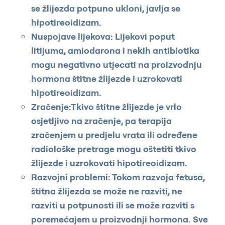
se žlijezda potpuno ukloni, javlja se
hipotireoidizam.
Nuspojave lijekova: Lijekovi poput
litijuma, amiodarona i nekih antibiotika
mogu negativno utjecati na proizvodnju
hormona štitne žlijezde i uzrokovati
hipotireoidizam.
Zračenje:Tkivo štitne žlijezde je vrlo
osjetljivo na zračenje, pa terapija
zračenjem u predjelu vrata ili određene
radiološke pretrage mogu oštetiti tkivo
žlijezde i uzrokovati hipotireoidizam.
Razvojni problemi: Tokom razvoja fetusa,
štitna žlijezda se može ne razviti, ne
razviti u potpunosti ili se može razviti s
poremećajem u proizvodnji hormona. Sve