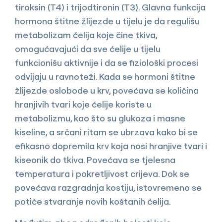
tiroksin (T4) i trijodtironin (T3). Glavna funkcija
hormona štitne žlijezde u tijelu je da regulišu
metabolizam ćelija koje čine tkiva,
omogućavajući da sve ćelije u tijelu
funkcionišu aktivnije i da se fiziološki procesi
odvijaju u ravnoteži. Kada se hormoni štitne
žlijezde oslobode u krv, povećava se količina
hranjivih tvari koje ćelije koriste u
metabolizmu, kao što su glukoza i masne
kiseline, a srčani ritam se ubrzava kako bi se
efikasno dopremila krv koja nosi hranjive tvari i
kiseonik do tkiva. Povećava se tjelesna
temperatura i pokretljivost crijeva. Dok se
povećava razgradnja kostiju, istovremeno se
potiče stvaranje novih koštanih ćelija.