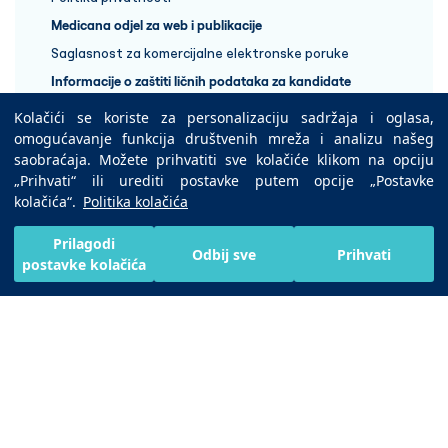
Medicana odjel za web i publikacije
Saglasnost za komercijalne elektronske poruke
Informacije o zaštiti ličnih podataka za kandidate
Kolačići se koriste za personalizaciju sadržaja i oglasa,
+387 33 848 888
omogućavanje funkcija društvenih mreža i analizu našeg
saobraćaja. Možete prihvatiti sve kolačiće klikom na opciju
„Prihvati“ ili urediti postavke putem opcije „Postavke
Copyright © 2025 Medicana Health Group
kolačića“.
Politika kolačića
Preuzmite na
Prilagodi
Odbij sve
Prihvati
postavke kolačića