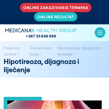
ONLINE ZAKAZIVANJE TERMINA
ONLINE REZULTAT
+387 33 848 888
Početna
Zdravstveni
Hipotireoza, dijagnoza i
strana
blog
liječenje
Hipotireoza, dijagnoza i
liječenje