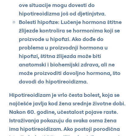
ove situacije mogu dovesti do
hipotireoidizma još od djetinjstva.
Bolesti hipofize: Lučenje hormona štitne
žlijezde kontrolira se hormonima koji se
proizvode u hipofizi. Ako dođe do
problema u proizvodnji hormona u
hipofizi, štitna žlijezda može biti
anatomski i biohemijski zdrava, ali ne
može proizvoditi dovoljno hormona, što
dovodi do hipotireoidizma.
Hipotireoidizam je vrlo česta bolest, koja se
najčešće javlja kod žena srednje životne dobi.
Nakon 60. godine, učestalost pojave raste.
Istraživanja pokazuju da svaka osma žena
ima hipotireoidizam. Ako postoji porodična