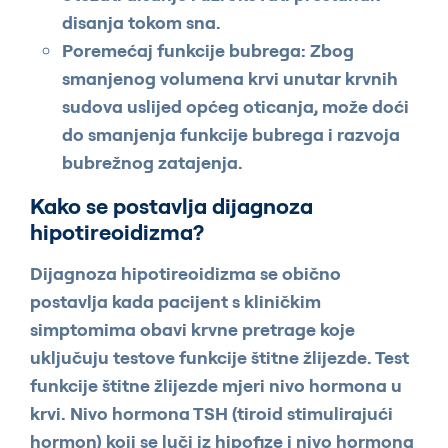
disanja tokom sna.
Poremećaj funkcije bubrega: Zbog
smanjenog volumena krvi unutar krvnih
sudova uslijed općeg oticanja, može doći
do smanjenja funkcije bubrega i razvoja
bubrežnog zatajenja.
Kako se postavlja dijagnoza
hipotireoidizma?
Dijagnoza hipotireoidizma se obično
postavlja kada pacijent s kliničkim
simptomima obavi krvne pretrage koje
uključuju testove funkcije štitne žlijezde. Test
funkcije štitne žlijezde mjeri nivo hormona u
krvi. Nivo hormona TSH (tiroid stimulirajući
hormon) koji se luči iz hipofize i nivo hormona