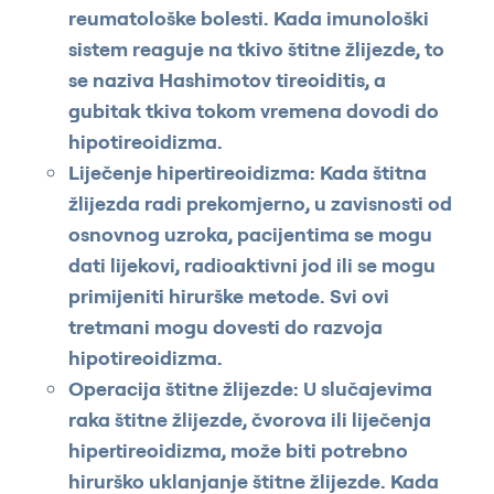
reumatološke bolesti. Kada imunološki
sistem reaguje na tkivo štitne žlijezde, to
se naziva Hashimotov tireoiditis, a
gubitak tkiva tokom vremena dovodi do
hipotireoidizma.
Liječenje hipertireoidizma: Kada štitna
žlijezda radi prekomjerno, u zavisnosti od
osnovnog uzroka, pacijentima se mogu
dati lijekovi, radioaktivni jod ili se mogu
primijeniti hirurške metode. Svi ovi
tretmani mogu dovesti do razvoja
hipotireoidizma.
Operacija štitne žlijezde: U slučajevima
raka štitne žlijezde, čvorova ili liječenja
hipertireoidizma, može biti potrebno
hirurško uklanjanje štitne žlijezde. Kada