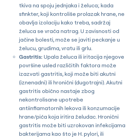
tkiva na spoju jednjaka i želuca; kada
sfinkter, koji kontroliše prolazak hrane, ne
obavlja izolaciju kako treba, sadržaj
želuca se vraća natrag. U zavisnosti od
jačine bolesti, može se javiti peckanje u
želucu, grudima, vratu ili grlu.
Gastritis:
Upala želuca ili iritacija njegove
površine usled različitih faktora može
izazvati gastritis, koji može biti akutni
(iznenadni) ili hronični (dugotrajni). Akutni
gastritis obično nastaje zbog
nekontrolisane upotrebe
antiinflamatornih lekova ili konzumacije
hrane/pića koja iritira želudac. Hronični
gastritis može biti uzrokovan infekcijama
bakterijama kao što je H. pylori, ili