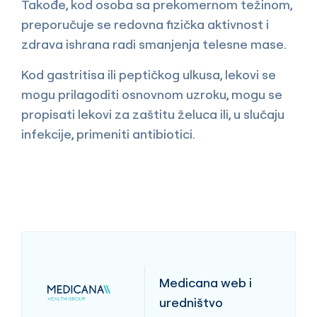
Takođe, kod osoba sa prekomernom težinom,
preporučuje se redovna fizička aktivnost i
zdrava ishrana radi smanjenja telesne mase.
Kod gastritisa ili peptičkog ulkusa, lekovi se
mogu prilagoditi osnovnom uzroku, mogu se
propisati lekovi za zaštitu želuca ili, u slučaju
infekcije, primeniti antibiotici.
Medicana web i
uredništvo