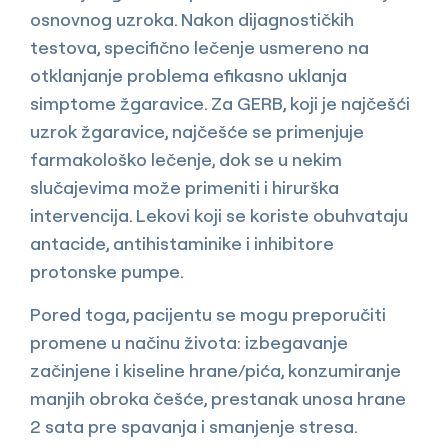
osnovnog uzroka. Nakon dijagnostičkih
testova, specifično lečenje usmereno na
otklanjanje problema efikasno uklanja
simptome žgaravice. Za GERB, koji je najčešći
uzrok žgaravice, najčešće se primenjuje
farmakološko lečenje, dok se u nekim
slučajevima može primeniti i hirurška
intervencija. Lekovi koji se koriste obuhvataju
antacide, antihistaminike i inhibitore
protonske pumpe.
Pored toga, pacijentu se mogu preporučiti
promene u načinu života: izbegavanje
začinjene i kiseline hrane/pića, konzumiranje
manjih obroka češće, prestanak unosa hrane
2 sata pre spavanja i smanjenje stresa.