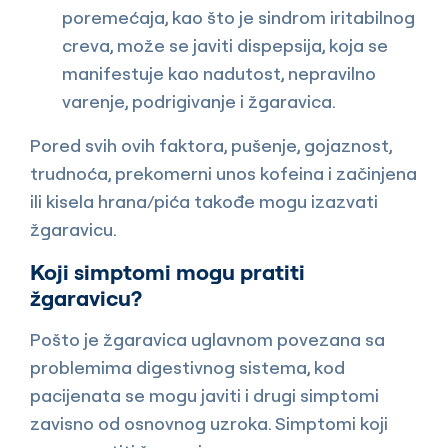
poremećaja, kao što je sindrom iritabilnog
creva, može se javiti dispepsija, koja se
manifestuje kao nadutost, nepravilno
varenje, podrigivanje i žgaravica.
Pored svih ovih faktora, pušenje, gojaznost,
trudnoća, prekomerni unos kofeina i začinjena
ili kisela hrana/pića takođe mogu izazvati
žgaravicu.
Koji simptomi mogu pratiti
žgaravicu?
Pošto je žgaravica uglavnom povezana sa
problemima digestivnog sistema, kod
pacijenata se mogu javiti i drugi simptomi
zavisno od osnovnog uzroka. Simptomi koji