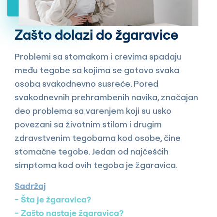
Zašto dolazi do žgaravice
Problemi sa stomakom i crevima spadaju
među tegobe sa kojima se gotovo svaka
osoba svakodnevno susreće. Pored
svakodnevnih prehrambenih navika, značajan
deo problema sa varenjem koji su usko
povezani sa životnim stilom i drugim
zdravstvenim tegobama kod osobe, čine
stomačne tegobe. Jedan od najčešćih
simptoma kod ovih tegoba je žgaravica.
Sadržaj
Šta je žgaravica?
Zašto nastaje žgaravica?