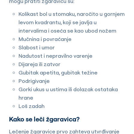
mogu pratiti žgaravicu su:
Kolikast bol u stomaku, naročito u gornjem
levom kvadrantu, koji se javlja u
intervalima i oseća se kao ubod nožem
Mučnina i povraćanje
Slabost i umor
Nadutost i nepravilno varenje
Dijareja ili zatvor
Gubitak apetita, gubitak težine
Podrigivanje
Gorki ukus u ustima ili dolazak ostataka
hrane
Loš zadah
Kako se leči žgaravica?
Lečenje žgaravice prvo zahteva utvrđivanje