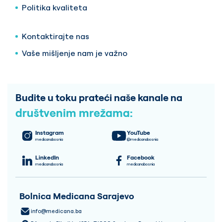
Politika kvaliteta
Kontaktirajte nas
Vaše mišljenje nam je važno
Budite u toku prateći naše kanale na
društvenim mrežama:
Instagram
YouTube
medicanabosnia
@medicanabosnia
LinkedIn
Facebook
medicanabosnia
medicanabosnia
Bolnica Medicana Sarajevo
info@medicana.ba