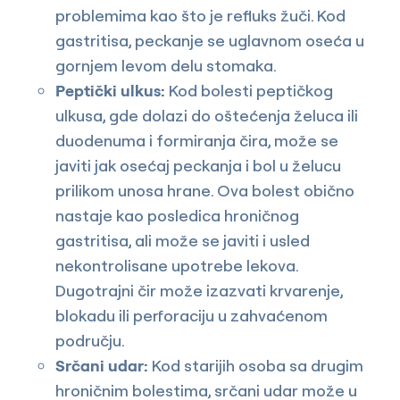
problemima kao što je refluks žuči. Kod
gastritisa, peckanje se uglavnom oseća u
gornjem levom delu stomaka.
Peptički ulkus:
Kod bolesti peptičkog
ulkusa, gde dolazi do oštećenja želuca ili
duodenuma i formiranja čira, može se
javiti jak osećaj peckanja i bol u želucu
prilikom unosa hrane. Ova bolest obično
nastaje kao posledica hroničnog
gastritisa, ali može se javiti i usled
nekontrolisane upotrebe lekova.
Dugotrajni čir može izazvati krvarenje,
blokadu ili perforaciju u zahvaćenom
području.
Srčani udar:
Kod starijih osoba sa drugim
hroničnim bolestima, srčani udar može u