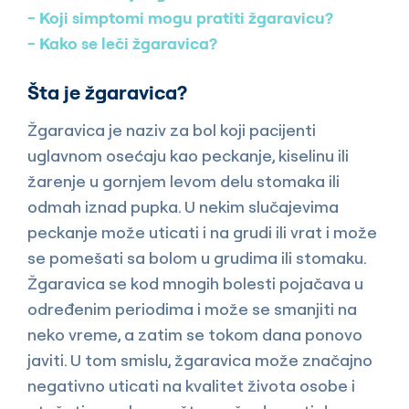
Koji simptomi mogu pratiti žgaravicu?
Kako se leči žgaravica?
Šta je žgaravica?
Žgaravica je naziv za bol koji pacijenti
uglavnom osećaju kao peckanje, kiselinu ili
žarenje u gornjem levom delu stomaka ili
odmah iznad pupka. U nekim slučajevima
peckanje može uticati i na grudi ili vrat i može
se pomešati sa bolom u grudima ili stomaku.
Žgaravica se kod mnogih bolesti pojačava u
određenim periodima i može se smanjiti na
neko vreme, a zatim se tokom dana ponovo
javiti. U tom smislu, žgaravica može značajno
negativno uticati na kvalitet života osobe i