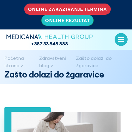
ONLINE ZAKAZIVANJE TERMINA
ONLINE REZULTAT
+387 33 848 888
Početna
Zdravstveni
Zašto dolazi do
strana
blog
žgaravice
Zašto dolazi do žgaravice