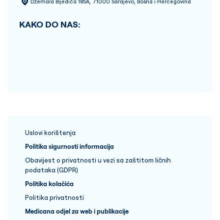
Džemala Bijedića 185A, 71000 Sarajevo, Bosna i Hercegovina
KAKO DO NAS:
Uslovi korištenja
Politika sigurnosti informacija
Obavijest o privatnosti u vezi sa zaštitom ličnih
podataka (GDPR)
Politika kolačića
Politika privatnosti
Medicana odjel za web i publikacije