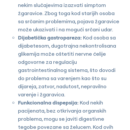
nekim slučajevima izazvati simptom
žgaravice. Zbog toga kod starijih osoba
sa srčanim problemima, pojava žgaravice
može ukazivati i na mogući srčani udar.
Dijabetička gastropareza:
Kod osoba sa
dijabetesom, dugotrajna nekontrolisana
glikemija može oštetiti nervne ćelije
odgovorne za regulaciju
gastrointestinalnog sistema, što dovodi
do problema sa varenjem kao što su
dijareja, zatvor, nadutost, nepravilno
varenje i žgaravica.
Funkcionalna dispepsija:
Kod nekih
pacijenata, bez otkrivanja organskih
problema, mogu se javiti digestivne
tegobe povezane sa želucem. Kod ovih