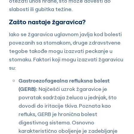
otežati unos hrane, što može dovesti do
slabosti ili gubitka težine.
Zašto nastaje žgaravica?
Iako se žgaravica uglavnom javlja kod bolesti
povezanih sa stomakom, druge zdravstvene
tegobe takođe mogu izazvati peckanje u
stomaku. Faktori koji mogu izazvati žgaravicu
su:
Gastroezofagealna refluksna bolest
(GERB):
Najčešći uzrok žgaravice je
povratak sadržaja želuca u jednjak, što
dovodi do iritacije tkiva. Poznata kao
refluks, GERB je hronična bolest
digestivnog sistema. Osnovno
karakteristično oboljenje je zadebljanje