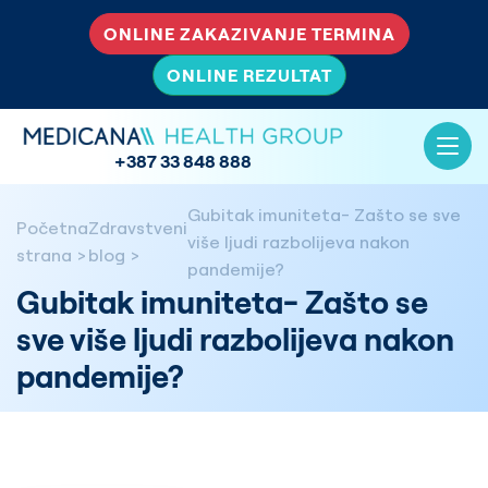
ONLINE ZAKAZIVANJE TERMINA
ONLINE REZULTAT
+387 33 848 888
Gubitak imuniteta- Zašto se sve
Početna
Zdravstveni
više ljudi razbolijeva nakon
strana
blog
pandemije?
Gubitak imuniteta- Zašto se
sve više ljudi razbolijeva nakon
pandemije?