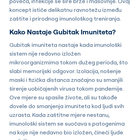
poveća, infekcije se šire brže i masovnije. Ovaj
koncept ističe delikatnu ravnotežu između
zaštite i prirodnog imunološkog treniranja.
Kako Nastaje Gubitak Imuniteta?
Gubitak imuniteta nastaje kada imunološki
sistem nije redovno izložen
mikroorganizmima tokom dužeg perioda, što
slabi memorijski odgovor. Izolacija, nošenje
maski i fizička distanca značajno su smanjili
širenje uobičajenih virusa tokom pandemije.
Ove mjere su spasile živote, ali su takođe
dovele do smanjenja imuniteta kod ljudi svih
uzrasta. Kada zaštitne mjere nestanu,
imunološki sistem se suočava s patogenima
na koje nije nedavno bio izložen, čineći ljude