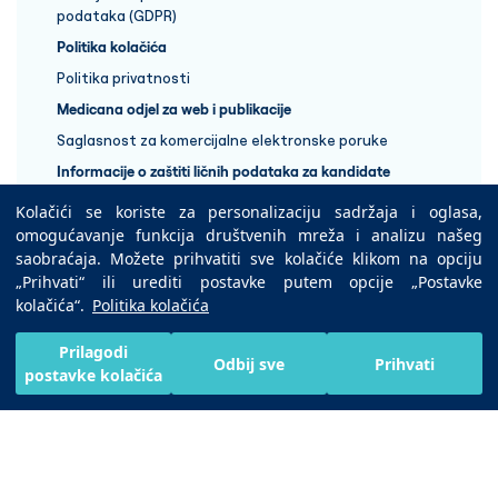
podataka (GDPR)
Politika kolačića
Politika privatnosti
Medicana odjel za web i publikacije
Saglasnost za komercijalne elektronske poruke
Informacije o zaštiti ličnih podataka za kandidate
Kolačići se koriste za personalizaciju sadržaja i oglasa,
+387 33 848 888
omogućavanje funkcija društvenih mreža i analizu našeg
saobraćaja. Možete prihvatiti sve kolačiće klikom na opciju
„Prihvati“ ili urediti postavke putem opcije „Postavke
Copyright © 2025 Medicana Health Group
kolačića“.
Politika kolačića
Preuzmite na
Prilagodi
Odbij sve
Prihvati
postavke kolačića