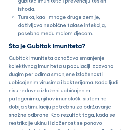
gubitka imuniteta i prevenciju teških
ishoda.
Turska, kao i mnoge druge zemlje,
doživljava neobične talase infekcija,
posebno među malom djecom.
Šta je Gubitak Imuniteta?
Gubitak imuniteta označava smanjenje
kolektivnog imuniteta u populaciji izazvano
dugim periodima smanjene izloženosti
uobičajenim virusima i bakterijama. Kada ljudi
nisu redovno izloženi uobičajenim
patogenima, njihov imunološki sistem ne
dobija stimulaciju potrebnu za održavanje
snažne odbrane. Kao rezultat toga, kada se
restrikcije ukinu i izloženost se ponovo