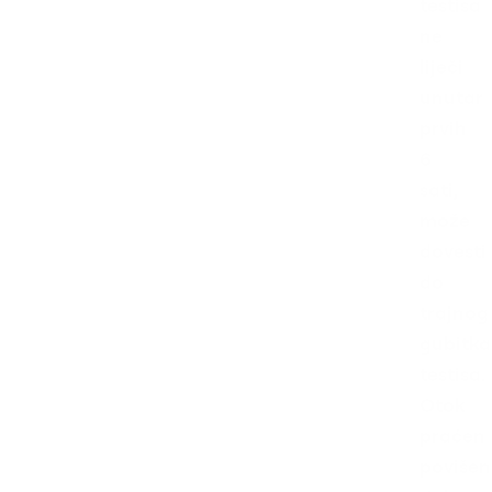
testisa
ne
liječi
unutar
prvih
6
sati,
može
dovesti
do
trajnog
gubitka
testisa.
Otok
praćen
poviše