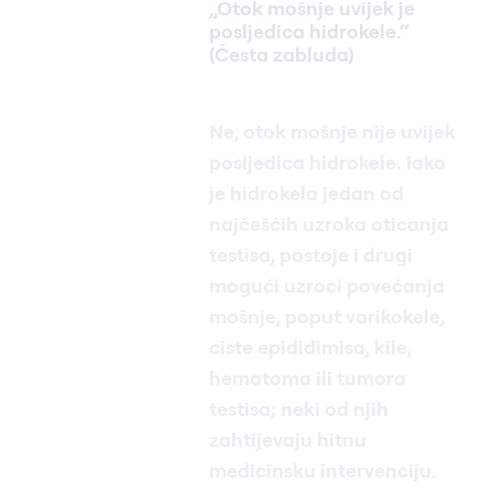
„Otok mošnje uvijek je
posljedica hidrokele.“
(Česta zabluda)
Ne, otok mošnje nije uvijek
posljedica hidrokele. Iako
je hidrokela jedan od
najčešćih uzroka oticanja
testisa, postoje i drugi
mogući uzroci povećanja
mošnje, poput varikokele,
ciste epididimisa, kile,
hematoma ili tumora
testisa; neki od njih
zahtijevaju hitnu
medicinsku intervenciju.