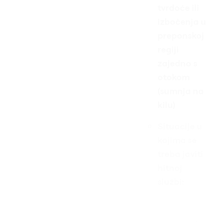
tvrdoće ili
izbočenja u
preponskoj
regiji
zajedno s
otokom
(sumnja na
kilu)
Situacije u
kojima se
treba javiti
hitnoj
službi: