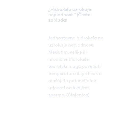
„Hidrokela uzrokuje
neplodnost.“ (Česta
zabluda)
Jednostavna hidrokela ne
uzrokuje neplodnost.
Međutim, velike ili
hronične hidrokele
teoretski mogu povećati
temperaturu ili pritisak u
mošnji te potencijalno
utjecati na kvalitet
sperme. (Činjenica)