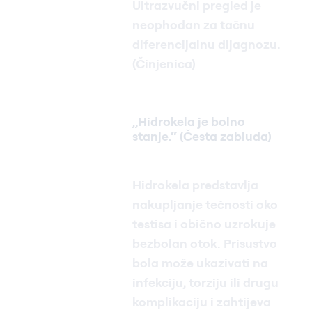
Ultrazvučni pregled je
neophodan za tačnu
diferencijalnu dijagnozu.
(Činjenica)
„Hidrokela je bolno
stanje.“ (Česta zabluda)
Hidrokela predstavlja
nakupljanje tečnosti oko
testisa i obično uzrokuje
bezbolan otok. Prisustvo
bola može ukazivati na
infekciju, torziju ili drugu
komplikaciju i zahtijeva