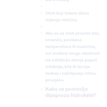
Otok koji tokom dana
mijenja veličinu
Ako su uz otok prisutni bol,
crvenilo, povišena
temperatura ili mučnina,
ovi znakovi mogu ukazivati
na ozbiljnija stanja poput
infekcije, kile ili torzije
testisa i zahtijevaju hitnu
procjenu.
Kako se postavlja
dijagnoza hidrokele?