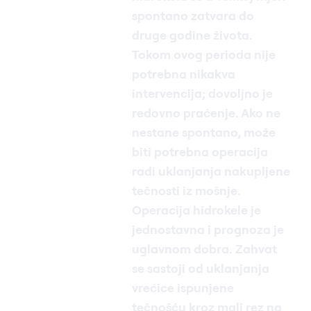
spontano zatvara do
druge godine života.
Tokom ovog perioda nije
potrebna nikakva
intervencija; dovoljno je
redovno praćenje. Ako ne
nestane spontano, može
biti potrebna operacija
radi uklanjanja nakupljene
tečnosti iz mošnje.
Operacija hidrokele je
jednostavna i prognoza je
uglavnom dobra. Zahvat
se sastoji od uklanjanja
vrećice ispunjene
tečnošću kroz mali rez na