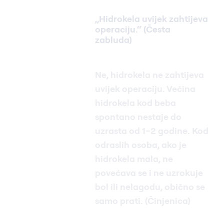
„Hidrokela uvijek zahtijeva
operaciju.“ (Česta
zabluda)
Ne, hidrokela ne zahtijeva
uvijek operaciju. Većina
hidrokela kod beba
spontano nestaje do
uzrasta od 1–2 godine. Kod
odraslih osoba, ako je
hidrokela mala, ne
povećava se i ne uzrokuje
bol ili nelagodu, obično se
samo prati. (Činjenica)