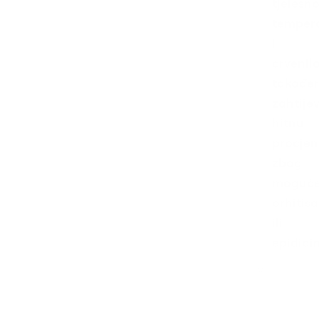
tjelesn
temper
i
crvenil
također
zahtije
hitnu
procje
zbog
moguć
orhitisa
ili
epididim