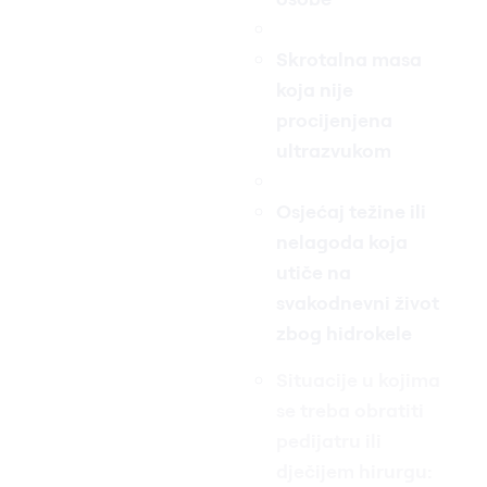
Skrotalna masa
koja nije
procijenjena
ultrazvukom
Osjećaj težine ili
nelagoda koja
utiče na
svakodnevni život
zbog hidrokele
Situacije u kojima
se treba obratiti
pedijatru ili
dječijem hirurgu: