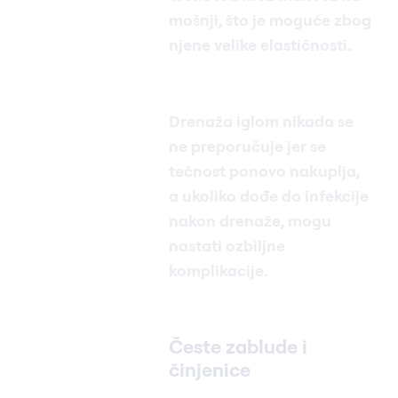
mošnji, što je moguće zbog
njene velike elastičnosti.
Drenaža iglom nikada se
ne preporučuje jer se
tečnost ponovo nakuplja,
a ukoliko dođe do infekcije
nakon drenaže, mogu
nastati ozbiljne
komplikacije.
Česte zablude i
činjenice