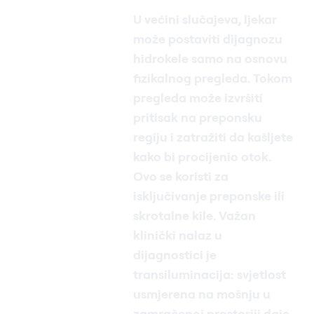
U većini slučajeva, ljekar
može postaviti dijagnozu
hidrokele samo na osnovu
fizikalnog pregleda. Tokom
pregleda može izvršiti
pritisak na preponsku
regiju i zatražiti da kašljete
kako bi procijenio otok.
Ovo se koristi za
isključivanje preponske ili
skrotalne kile. Važan
klinički nalaz u
dijagnostici je
transiluminacija: svjetlost
usmjerena na mošnju u
zamračenoj prostoriji daje