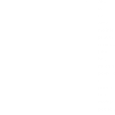
Ako
su
uz
otok
mošnje
prisutni
iznena
jaka
bol,
mučnin
povrać
ili
promje
boje
mošnje,
potreb