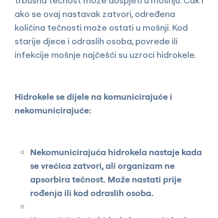
trbušna tečnost može dospjeti u mošnju. Čak i
ako se ovaj nastavak zatvori, određena
količina tečnosti može ostati u mošnji. Kod
starije djece i odraslih osoba, povrede ili
infekcije mošnje najčešći su uzroci hidrokele.
Hidrokele se dijele na komunicirajuće i
nekomunicirajuće:
Nekomunicirajuća hidrokela nastaje kada
se vrećica zatvori, ali organizam ne
apsorbira tečnost. Može nastati prije
rođenja ili kod odraslih osoba.