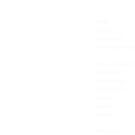
Otok
mošnje
uočen kod
novorođenčeta
Komunicirajuć
hidrokela
koja se nije
povukla do
druge
godine
života
Prisutnost