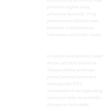
proziran izgled zbog
prisustva tečnosti. Ovaj
jednostavan klinički test
pomaže u razlikovanju
hidrokele od čvrstih masa.
U nekim slučajevima, ljekar
može zatražiti dodatne
dijagnostičke pretrage
poput kompjuterizirane
tomografije (CT),
ultrazvuka ili rendgenskog
snimanja kako bi potvrdio
dijagnozu hidrokele.