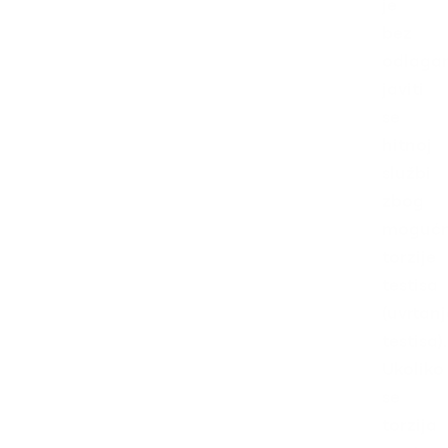
je
bez
odlaga
javiti
se
hitnoj
službi
zbog
mogućn
torzije
testisa
(uvrtan
testisa).
Ukoliko
se
torzija