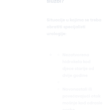
službi?
Situacije u kojima se treba
obratiti specijalisti
urologije:
Nezatvorena
hidrokela kod
djece starije od
dvije godine
Novonastali ili
povećavajući otok
mošnje kod odrasle
osobe