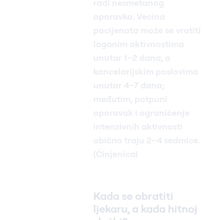
radi nesmetanog
oporavka. Većina
pacijenata može se vratiti
laganim aktivnostima
unutar 1–2 dana, a
kancelarijskim poslovima
unutar 4–7 dana;
međutim, potpuni
oporavak i ograničenje
intenzivnih aktivnosti
obično traju 2–4 sedmice.
(Činjenica)
Kada se obratiti
ljekaru, a kada hitnoj