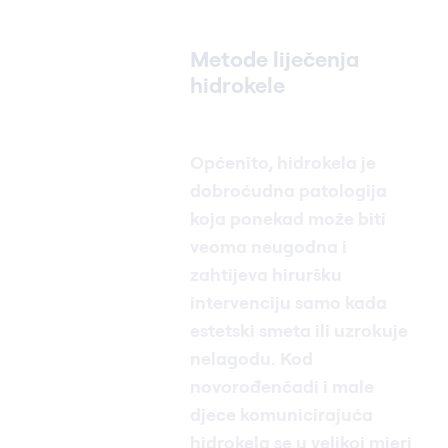
Metode liječenja
hidrokele
Općenito, hidrokela je
dobroćudna patologija
koja ponekad može biti
veoma neugodna i
zahtijeva hiruršku
intervenciju samo kada
estetski smeta ili uzrokuje
nelagodu. Kod
novorođenčadi i male
djece komunicirajuća
hidrokela se u velikoj mjeri