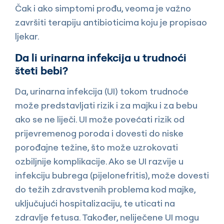
Čak i ako simptomi prođu, veoma je važno
završiti terapiju antibioticima koju je propisao
ljekar.
Da li urinarna infekcija u trudnoći
šteti bebi?
Da, urinarna infekcija (UI) tokom trudnoće
može predstavljati rizik i za majku i za bebu
ako se ne liječi. UI može povećati rizik od
prijevremenog poroda i dovesti do niske
porođajne težine, što može uzrokovati
ozbiljnije komplikacije. Ako se UI razvije u
infekciju bubrega (pijelonefritis), može dovesti
do težih zdravstvenih problema kod majke,
uključujući hospitalizaciju, te uticati na
zdravlje fetusa. Također, neliječene UI mogu