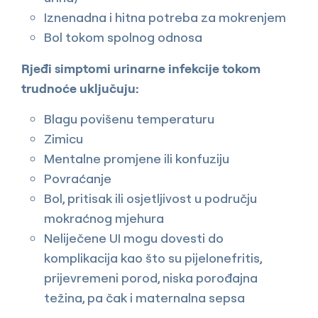
Iznenadna i hitna potreba za mokrenjem
Bol tokom spolnog odnosa
Rjeđi simptomi urinarne infekcije tokom
trudnoće uključuju:
Blagu povišenu temperaturu
Zimicu
Mentalne promjene ili konfuziju
Povraćanje
Bol, pritisak ili osjetljivost u području
mokraćnog mjehura
Neliječene UI mogu dovesti do
komplikacija kao što su pijelonefritis,
prijevremeni porod, niska porođajna
težina, pa čak i maternalna sepsa