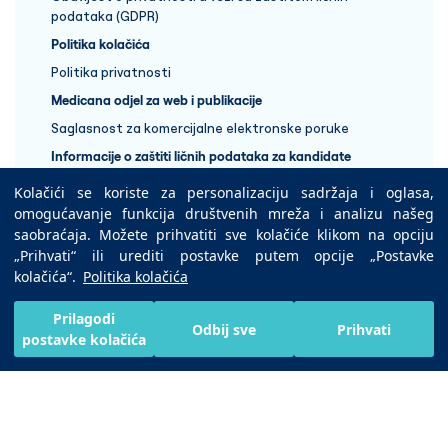
podataka (GDPR)
Politika kolačića
Politika privatnosti
Medicana odjel za web i publikacije
Saglasnost za komercijalne elektronske poruke
Informacije o zaštiti ličnih podataka za kandidate
Kolačići se koriste za personalizaciju sadržaja i oglasa,
+387 33 848 888
omogućavanje funkcija društvenih mreža i analizu našeg
saobraćaja. Možete prihvatiti sve kolačiće klikom na opciju
„Prihvati“ ili urediti postavke putem opcije „Postavke
Copyright © 2025 Medicana Health Group
kolačića“.
Politika kolačića
Preuzmite na
Prilagodi
Odbij sve
Prihvati
postavke kolačića