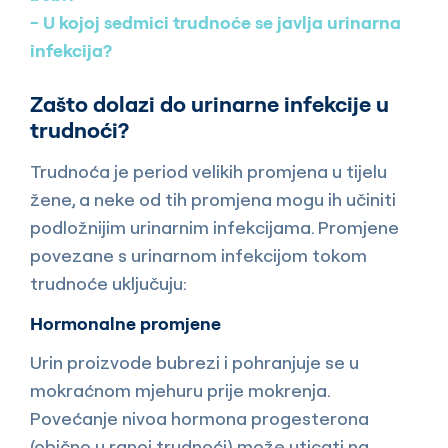
U kojoj sedmici trudnoće se javlja urinarna
infekcija?
Zašto dolazi do urinarne infekcije u
trudnoći?
Trudnoća je period velikih promjena u tijelu
žene, a neke od tih promjena mogu ih učiniti
podložnijim urinarnim infekcijama. Promjene
povezane s urinarnom infekcijom tokom
trudnoće uključuju:
Hormonalne promjene
Urin proizvode bubrezi i pohranjuje se u
mokraćnom mjehuru prije mokrenja.
Povećanje nivoa hormona progesterona
(obično u ranoj trudnoći) može uticati na