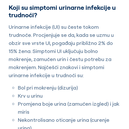
Koji su simptomi urinarne infekcije u
trudnoći?
Urinarne infekcije (UI) su česte tokom
trudnoće. Procjenjuje se da, kada se uzmu u
obzir sve vrste UI, pogađaju približno 2% do
15% žena. Simptomi UI uključuju bolno
mokrenje, zamućen urin i čestu potrebu za
mokrenjem. Najčešći znakovi i simptomi
urinarne infekcije u trudnoći su:
Bol pri mokrenju (dizurija)
Krv u urinu
Promjena boje urina (zamućen izgled) i jak
miris
Nekontrolisano oticanje urina (curenje
urina)