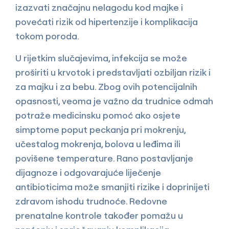
izazvati značajnu nelagodu kod majke i
povećati rizik od hipertenzije i komplikacija
tokom poroda.
U rijetkim slučajevima, infekcija se može
proširiti u krvotok i predstavljati ozbiljan rizik i
za majku i za bebu. Zbog ovih potencijalnih
opasnosti, veoma je važno da trudnice odmah
potraže medicinsku pomoć ako osjete
simptome poput peckanja pri mokrenju,
učestalog mokrenja, bolova u leđima ili
povišene temperature. Rano postavljanje
dijagnoze i odgovarajuće liječenje
antibioticima može smanjiti rizike i doprinijeti
zdravom ishodu trudnoće. Redovne
prenatalne kontrole također pomažu u