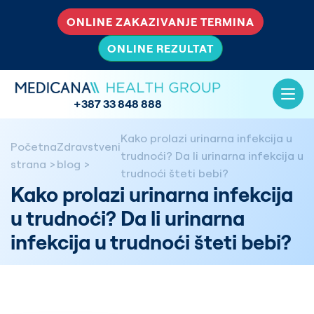
ONLINE ZAKAZIVANJE TERMINA
ONLINE REZULTAT
+387 33 848 888
Kako prolazi urinarna infekcija u
Početna
Zdravstveni
trudnoći? Da li urinarna infekcija u
strana
blog
trudnoći šteti bebi?
Kako prolazi urinarna infekcija
u trudnoći? Da li urinarna
infekcija u trudnoći šteti bebi?