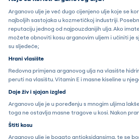
Arganovo ulje je već dugo cijenjeno ulje koje se ko
najboljih sastojaka u kozmetičkoj industriji. Pose
reputaciju jednog od najpouzdanijih ulja. Ako imat
možete obnoviti kosu arganovim uljem i učiniti je 
su sljedeće;
Hrani vlasište
Redovna primjena arganovog ulja na vlasište hidrira
peruti na vlasištu. Vitamin E i masne kiseline u nj
Daje živ i sjajan izgled
Arganovo ulje je u poređenju s mnogim uljima lakše
toga ne ostavlja masne tragove u kosi. Nakon pranja
Štiti kosu
Arganovo ulje je bogato antioksidansima, te se bori