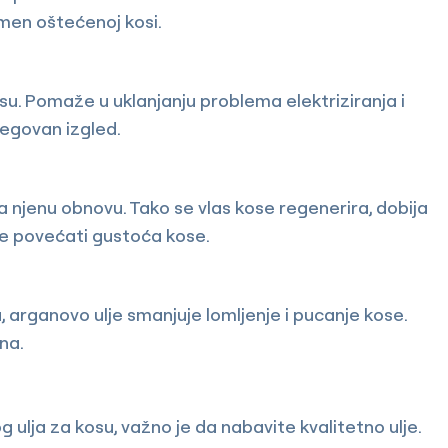
men oštećenoj kosi.
su. Pomaže u uklanjanju problema elektriziranja i
jegovan izgled.
na njenu obnovu. Tako se vlas kose regenerira, dobija
e povećati gustoća kose.
 arganovo ulje smanjuje lomljenje i pucanje kose.
na.
 ulja za kosu, važno je da nabavite kvalitetno ulje.