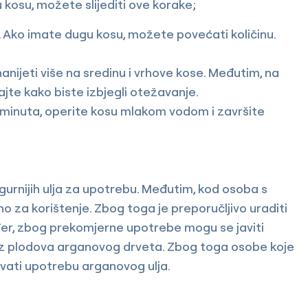
eku kosu, možete slijediti ove korake;
. Ako imate dugu kosu, možete povećati količinu.
nijeti više na sredinu i vrhove kose. Međutim, na
ajte kako biste izbjegli otežavanje.
 minuta, operite kosu mlakom vodom i završite
urnijih ulja za upotrebu. Međutim, kod osoba s
o za korištenje. Zbog toga je preporučljivo uraditi
ođer, zbog prekomjerne upotrebe mogu se javiti
a iz plodova arganovog drveta. Zbog toga osobe koje
avati upotrebu arganovog ulja.