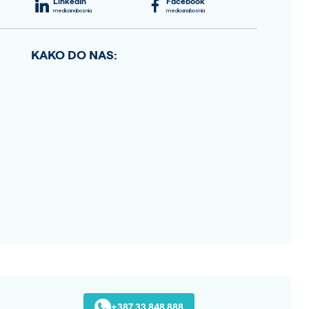
LinkedIn
Facebook
medicanabosnia
medicanabosnia
KAKO DO NAS:
+387 33 848 888