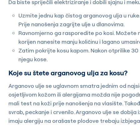
Da biste spriječili elektriziranje i dobili sjajnu i m
Uzmite jednu kap čistog arganovog ulja u ruke
Prije nanošenja zagrijte ulje u dlanovima.
Ravnomjerno ga rasporedite po kosi. Možete na
korijen nanesite manju količinu i lagano umasir
Zatim pokrijte kosu kapom. Nakon otprilike 30
njegu kose.
Koje su štete arganovog ulja za kosu?
Arganovo ulje se uglavnom smatra jednim od najsig
osjetljivom kožom ili alergijama možda nije pogodn
mali test na koži prije nanošenja na vlasište. Tak
svrab, peckanje i crvenilo. Arganovo ulje se dobij
imaju alergiju na orašaste plodove trebaju izbjeg