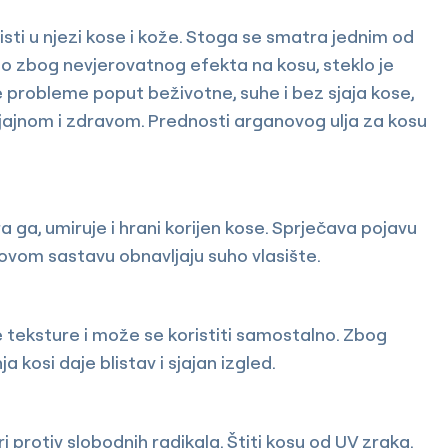
risti u njezi kose i kože. Stoga se smatra jednim od
bno zbog nevjerovatnog efekta na kosu, steklo je
e probleme poput beživotne, suhe i bez sjaja kose,
sjajnom i zdravom. Prednosti arganovog ulja za kosu
 ga, umiruje i hrani korijen kose. Sprječava pojavu
egovom sastavu obnavljaju suho vlasište.
 teksture i može se koristiti samostalno. Zbog
 kosi daje blistav i sjajan izgled.
 protiv slobodnih radikala. Štiti kosu od UV zraka.