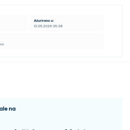
U vitro oplodnji (IVF)
Ažurirano u:
Uho, nos i grlo (ORL)
21.05.2026 05:38
Urgentna medicina
tvo
Urologija
Usluge kućnog zdravlja (njege)
Pogledaj sve
ale na