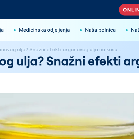
ONLIN
•
•
•
ja
Medicinska odjeljenja
Naša bolnica
Naš
anovog ulja? Snažni efekti arganovog ulja na kosu...
og ulja? Snažni efekti ar