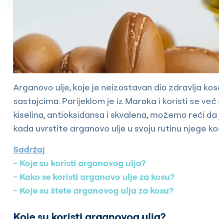
Arganovo ulje, koje je neizostavan dio zdravlja kos
sastojcima. Porijeklom je iz Maroka i koristi se već
kiselina, antioksidansa i skvalena, možemo reći da je
kada uvrstite arganovo ulje u svoju rutinu njege kos
Sadržaj
Koje su koristi arganovog ulja?
Kako se koristi arganovo ulje za kosu?
Koje su štete arganovog ulja za kosu?
Koje su koristi arganovog ulja?