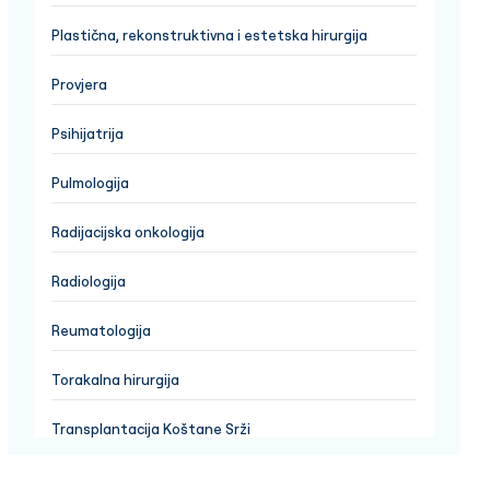
Plastična, rekonstruktivna i estetska hirurgija
Provjera
Psihijatrija
Pulmologija
Radijacijska onkologija
Radiologija
Reumatologija
Torakalna hirurgija
Transplantacija Koštane Srži
Transplantacija organa