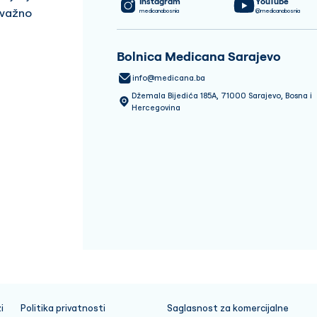
Instagram
YouTube
 važno
medicanabosnia
@medicanabosnia
Bolnica Medicana Sarajevo
info@medicana.ba
Džemala Bijedića 185A, 71000 Sarajevo, Bosna i
Hercegovina
i
Politika privatnosti
Saglasnost za komercijalne