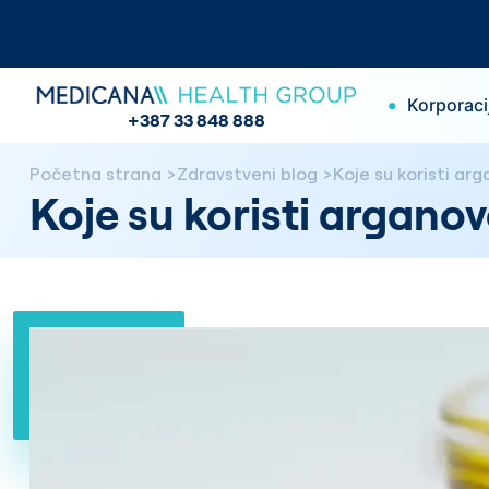
•
Korporaci
+387 33 848 888
Početna strana
Zdravstveni blog
Koje su koristi arg
Koje su koristi arganov