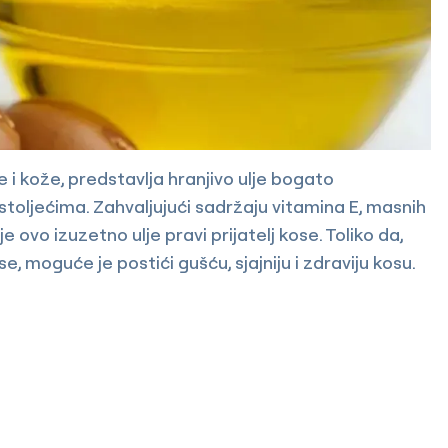
e i kože, predstavlja hranjivo ulje bogato
 stoljećima. Zahvaljujući sadržaju vitamina E, masnih
 ovo izuzetno ulje pravi prijatelj kose. Toliko da,
e, moguće je postići gušću, sjajniju i zdraviju kosu.