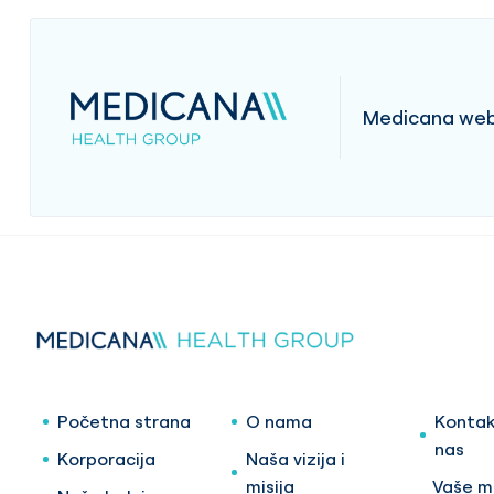
Medicana web 
Početna strana
O nama
Kontak
nas
Korporacija
Naša vizija i
misija
Vaše mi