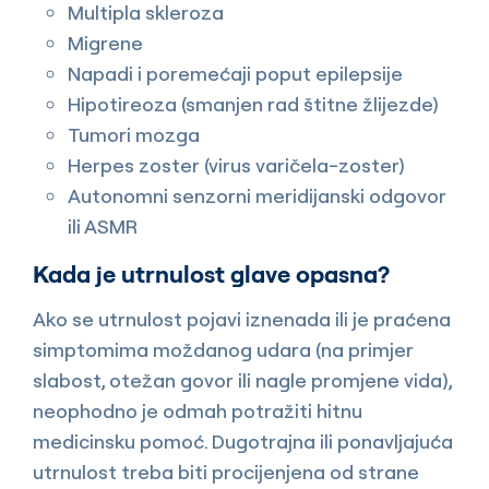
Multipla skleroza
Migrene
Napadi i poremećaji poput epilepsije
Hipotireoza (smanjen rad štitne žlijezde)
Tumori mozga
Herpes zoster (virus varičela-zoster)
Autonomni senzorni meridijanski odgovor
ili ASMR
Kada je utrnulost glave opasna?
Ako se utrnulost pojavi iznenada ili je praćena
simptomima moždanog udara (na primjer
slabost, otežan govor ili nagle promjene vida),
neophodno je odmah potražiti hitnu
medicinsku pomoć. Dugotrajna ili ponavljajuća
utrnulost treba biti procijenjena od strane