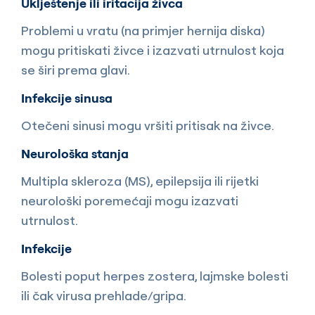
Uklještenje ili iritacija živca
Problemi u vratu (na primjer hernija diska)
mogu pritiskati živce i izazvati utrnulost koja
se širi prema glavi.
Infekcije sinusa
Otečeni sinusi mogu vršiti pritisak na živce.
Neurološka stanja
Multipla skleroza (MS), epilepsija ili rijetki
neurološki poremećaji mogu izazvati
utrnulost.
Infekcije
Bolesti poput herpes zostera, lajmske bolesti
ili čak virusa prehlade/gripa.