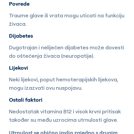
Povrede
Traume glave ili vrata mogu uticati na funkciju
živaca.
Dijabetes
Dugotrajan i neliječen dijabetes može dovesti
do oštećenja živaca (neuropatije).
Lijekovi
Neki lijekovi, poput hemoterapijskih lijekova,
mogu izazvati ovu nuspojavu.
Ostali faktori
Nedostatak vitamina B12 i visok krvni pritisak
također su među uzrocima utrnulosti glave.
Utrnulost se obično javlja zajedno s drugim