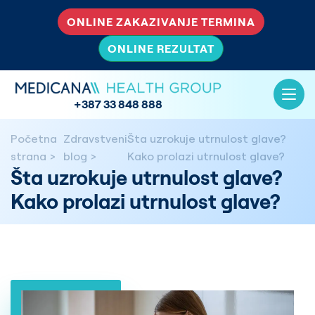
ONLINE ZAKAZIVANJE TERMINA
ONLINE REZULTAT
+387 33 848 888
Početna
Zdravstveni
Šta uzrokuje utrnulost glave?
strana
blog
Kako prolazi utrnulost glave?
Šta uzrokuje utrnulost glave?
Kako prolazi utrnulost glave?