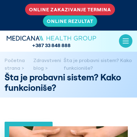
ONLINE ZAKAZIVANJE TERMINA
ONLINE REZULTAT
+387 33 848 888
Početna
Zdravstveni
Šta je probavni sistem? Kako
strana
blog
funkcioniše?
Šta je probavni sistem? Kako
funkcioniše?