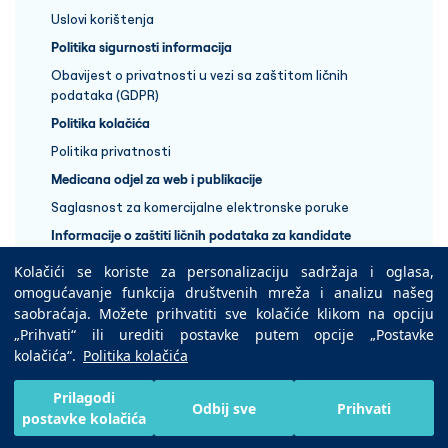
Uslovi korištenja
Politika sigurnosti informacija
Obavijest o privatnosti u vezi sa zaštitom ličnih
podataka (GDPR)
Politika kolačića
Politika privatnosti
Medicana odjel za web i publikacije
Saglasnost za komercijalne elektronske poruke
Informacije o zaštiti ličnih podataka za kandidate
Kolačići se koriste za personalizaciju sadržaja i oglasa,
+387 33 848 888
omogućavanje funkcija društvenih mreža i analizu našeg
saobraćaja. Možete prihvatiti sve kolačiće klikom na opciju
„Prihvati“ ili urediti postavke putem opcije „Postavke
Copyright © 2025 Medicana Health Group
kolačića“.
Politika kolačića
Preuzmite na
Prilagodi
Odbij sve
Prihvati
postavke kolačića